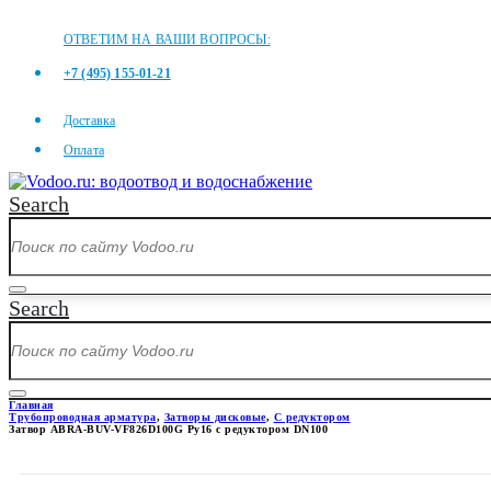
ОТВЕТИМ НА ВАШИ ВОПРОСЫ:
+7 (495) 155-01-21
Доставка
Оплата
Search
Search
Главная
Трубопроводная арматура
,
Затворы дисковые
,
С редуктором
Затвор ABRA-BUV-VF826D100G Ру16 с редуктором DN100
ЗАТВОР ABRA-BUV-VF826D100