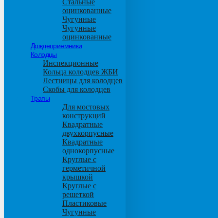
Стальные
оцинкованные
Чугунные
Чугунные
оцинкованные
Дождеприемники
Колодцы
Инспекционные
Кольца колодцев ЖБИ
Лестницы для колодцев
Скобы для колодцев
Трапы
Для мостовых
конструкций
Квадратные
двухкорпусные
Квадратные
однокорпусные
Круглые с
герметичной
крышкой
Круглые с
решеткой
Пластиковые
Чугунные