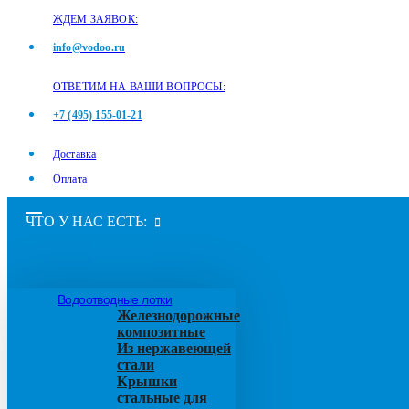
ЖДЕМ ЗАЯВОК:
info@vodoo.ru
ОТВЕТИМ НА ВАШИ ВОПРОСЫ:
+7 (495) 155-01-21
Доставка
Оплата
ЧТО У НАС ЕСТЬ:
Водоотводные лотки
Железнодорожные
композитные
Из нержавеющей
стали
Крышки
стальные для