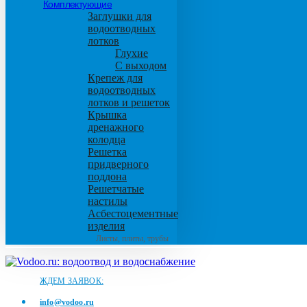
Комплектующие
Заглушки для
водоотводных
лотков
Глухие
С выходом
Крепеж для
водоотводных
лотков и решеток
Крышка
дренажного
колодца
Решетка
придверного
поддона
Решетчатые
настилы
Асбестоцементные
изделия
Листы, плиты, трубы
ЖДЕМ ЗАЯВОК:
info@vodoo.ru