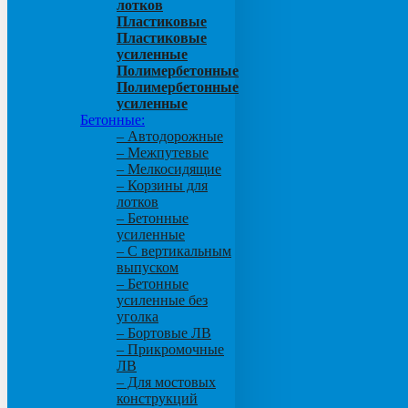
лотков
Пластиковые
Пластиковые
усиленные
Полимербетонные
Полимербетонные
усиленные
Бетонные:
– Автодорожные
– Межпутевые
– Мелкосидящие
– Корзины для
лотков
– Бетонные
усиленные
– С вертикальным
выпуском
– Бетонные
усиленные без
уголка
– Бортовые ЛВ
– Прикромочные
ЛВ
– Для мостовых
конструкций