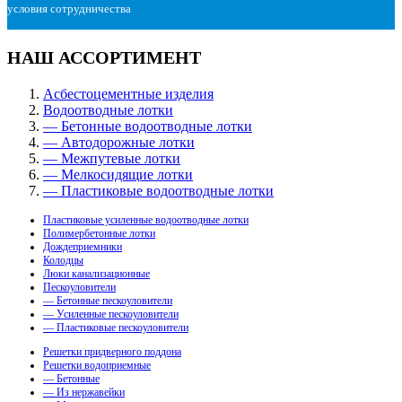
условия сотрудничества
НАШ АССОРТИМЕНТ
Асбестоцементные изделия
Водоотводные лотки
— Бетонные водоотводные лотки
— Автодорожные лотки
— Межпутевые лотки
— Мелкосидящие лотки
— Пластиковые водоотводные лотки
Пластиковые усиленные водоотводные лотки
Полимербетонные лотки
Дождеприемники
Колодцы
Люки канализационные
Пескоуловители
— Бетонные пескоуловители
— Усиленные пескоуловители
— Пластиковые пескоуловители
Решетки придверного поддона
Решетки водоприемные
— Бетонные
— Из нержавейки