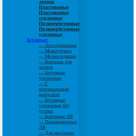
лотков
Пластиковые
Пластиковые
усиленные
Полимербетонные
Полимербетонные
усиленные
Бетонные:
— Автодорожные
— Межпутевые
— Мелкосидящие
— Корзины для
лотков
— Бетонные
усиленные
— С
вертикальным
выпуском
— Бетонные
усиленные без
уголка
— Бортовые ЛВ
— Прикромочные
ЛВ
— Для мостовых