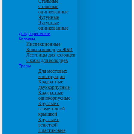
Стальные
Стальные
оцинкованные
Чугунные
Чугунные
оцинкованные
Дождеприемники
Колодцы
Инспекционные
Кольца колодцев ЖБИ
Лестницы для колодцев
Скобы для колодцев
Трапы
Для мостовых
конструкций
Квадратные
двухкорпусные
Квадратные
однокорпусные
Круглые с
герметичной
крышкой
Круглые с
решеткой
Пластиковые