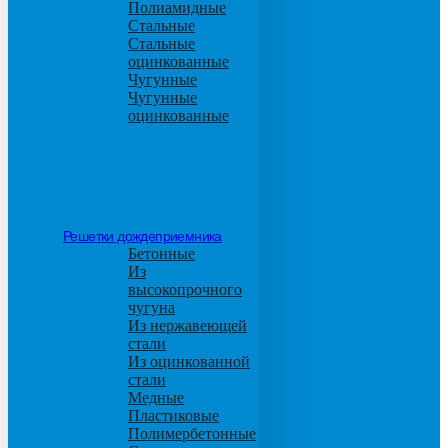
Полиамидные
Стальные
Стальные
оцинкованные
Чугунные
Чугунные
оцинкованные
Решетки дождеприемника
Бетонные
Из
высокопрочного
чугуна
Из нержавеющей
стали
Из оцинкованной
стали
Медные
Пластиковые
Полимербетонные