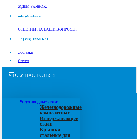
ЖДЕМ ЗАЯВОК:
info@vodoo.ru
ОТВЕТИМ НА ВАШИ ВОПРОСЫ:
+7 (495) 155-01-21
Доставка
Оплата
ЧТО У НАС ЕСТЬ:
Водоотводные лотки
Железнодорожные
композитные
Из нержавеющей
стали
Крышки
стальные для