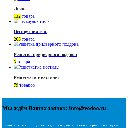
Люки
132
товара
Пескоуловитель
263
товара
Решетка придверного поддона
3
товара
Решетчатые настилы
79
товаров
Мы ждём Ваших заявок: info@vodoo.ru
Гарантируем хорошую оптовую цену, качественный сервис и выгодные