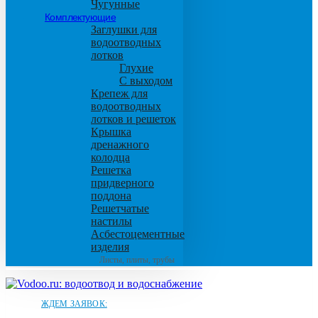
Чугунные
Комплектующие
Заглушки для
водоотводных
лотков
Глухие
С выходом
Крепеж для
водоотводных
лотков и решеток
Крышка
дренажного
колодца
Решетка
придверного
поддона
Решетчатые
настилы
Асбестоцементные
изделия
Листы, плиты, трубы
ЖДЕМ ЗАЯВОК: