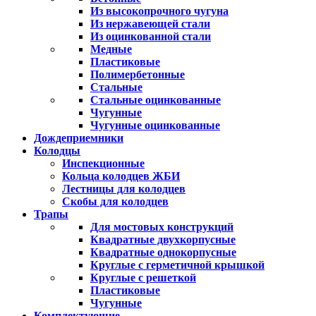
Из высокопрочного чугуна
Из нержавеющей стали
Из оцинкованной стали
Медные
Пластиковые
Полимербетонные
Стальные
Стальные оцинкованные
Чугунные
Чугунные оцинкованные
Дождеприемники
Колодцы
Инспекционные
Кольца колодцев ЖБИ
Лестницы для колодцев
Скобы для колодцев
Трапы
Для мостовых конструкций
Квадратные двухкорпусные
Квадратные однокорпусные
Круглые с герметичной крышкой
Круглые с решеткой
Пластиковые
Чугунные
Комплектующие