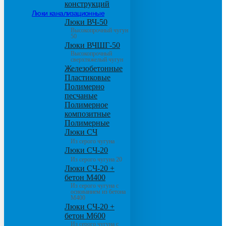
конструкций
Люки канализационные
Люки ВЧ-50
Высокопрочный чугун
50
Люки ВЧШГ-50
Высокопрочный
сверхтяжелый чугун
Железобетонные
Пластиковые
Полимерно
песчаные
Полимерное
композитные
Полимерные
Люки СЧ
Из серого чугуна
Люки СЧ-20
Из серого чугуна 20
Люки СЧ-20 +
бетон М400
Из серого чугуна с
основанием из бетона
М400
Люки СЧ-20 +
бетон М600
Из серого чугуна с