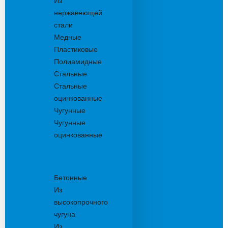
Из
нержавеющей
стали
Медные
Пластиковые
Полиамидные
Стальные
Стальные
оцинкованные
Чугунные
Чугунные
оцинкованные
Решетки
дождеприемника
Бетонные
Из
высокопрочного
чугуна
Из