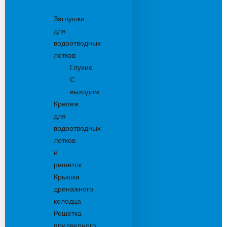
Комплектующие
Заглушки
для
водоотводных
лотков
Глухие
С
выходом
Крепеж
для
водоотводных
лотков
и
решеток
Крышка
дренажного
колодца
Решетка
придверного