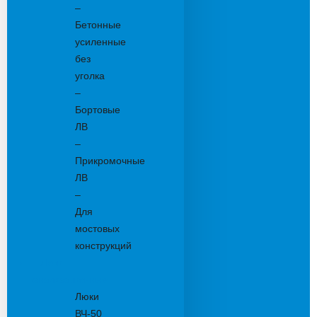
–
Бетонные
усиленные
без
уголка
–
Бортовые
ЛВ
–
Прикромочные
ЛВ
–
Для
мостовых
конструкций
Люки
канализационные
Люки
ВЧ-50