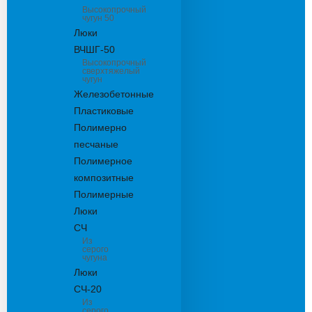
Высокопрочный
чугун 50
Люки
ВЧШГ-50
Высокопрочный
сверхтяжелый
чугун
Железобетонные
Пластиковые
Полимерно
песчаные
Полимерное
композитные
Полимерные
Люки
СЧ
Из
серого
чугуна
Люки
СЧ-20
Из
серого