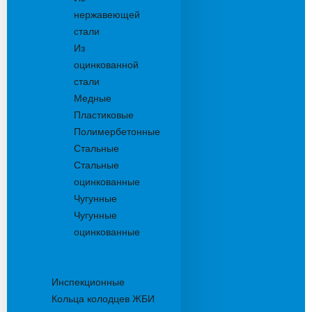
нержавеющей
стали
Из
оцинкованной
стали
Медные
Пластиковые
Полимербетонные
Стальные
Стальные
оцинкованные
Чугунные
Чугунные
оцинкованные
Дождеприемники
Колодцы
Инспекционные
Кольца колодцев ЖБИ