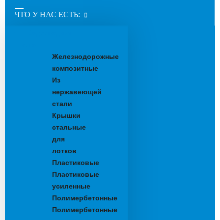
ЧТО У НАС ЕСТЬ:
Водоотводные
лотки
Железнодорожные
композитные
Из
нержавеющей
стали
Крышки
стальные
для
лотков
Пластиковые
Пластиковые
усиленные
Полимербетонные
Полимербетонные