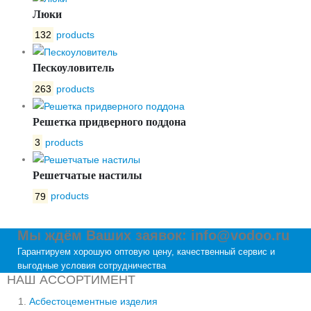
Люки
132
products
Пескоуловитель
263
products
Решетка придверного поддона
3
products
Решетчатые настилы
79
products
Мы ждём Ваших заявок: info@vodoo.ru
Гарантируем хорошую оптовую цену, качественный сервис и
выгодные условия сотрудничества
НАШ АССОРТИМЕНТ
Асбестоцементные изделия