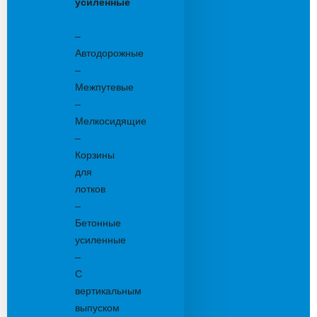
усиленные
Бетонные:
–
Автодорожные
–
Межпутевые
–
Мелкосидящие
–
Корзины
для
лотков
–
Бетонные
усиленные
–
С
вертикальным
выпуском