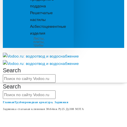
поддона
Решетчатые
настилы
Асбестоцементные
изделия
Листы,
плиты,
трубы
Search
Search
Главная
Трубопроводная арматура
,
Задвижки
Задвижка стальная клиновая 30с64нж Ру25 Ду300 МЗТА
ЗАДВИЖКА СТАЛЬНАЯ