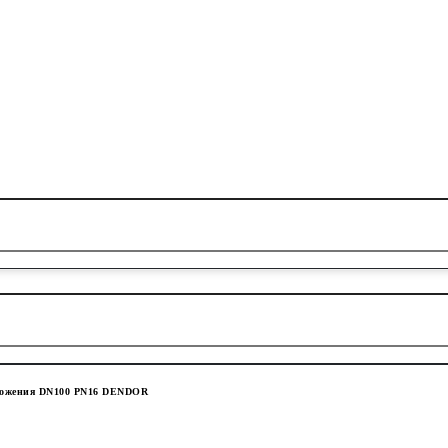
оложения DN100 PN16 DENDOR
М КЛИНОМ С МАХОВИКОМ ТИП