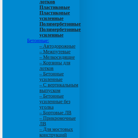
лотков
Пластиковые
Пластиковые
усиленные
Полимербетонные
Полимербетонные
усиленные
Бетонные:
– Автодорожные
– Межпутевые
– Мелкосидящие
– Корзины для
лотков
– Бетонные
усиленные
– С вертикальным
выпуском
– Бетонные
усиленные без
уголка
– Бортовые ЛВ
– Прикромочные
ЛВ
– Для мостовых
конструкций