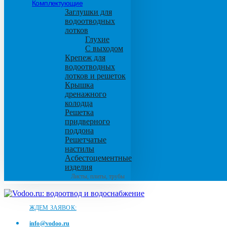
Комплектующие
Заглушки для
водоотводных
лотков
Глухие
С выходом
Крепеж для
водоотводных
лотков и решеток
Крышка
дренажного
колодца
Решетка
придверного
поддона
Решетчатые
настилы
Асбестоцементные
изделия
Листы, плиты, трубы
ЖДЕМ ЗАЯВОК:
info@vodoo.ru