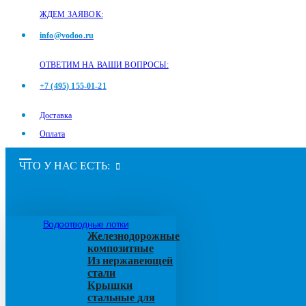
ЖДЕМ ЗАЯВОК:
info@vodoo.ru
ОТВЕТИМ НА ВАШИ ВОПРОСЫ:
+7 (495) 155-01-21
Доставка
Оплата
ЧТО У НАС ЕСТЬ:
Водоотводные лотки
Железнодорожные
композитные
Из нержавеющей
стали
Крышки
стальные для