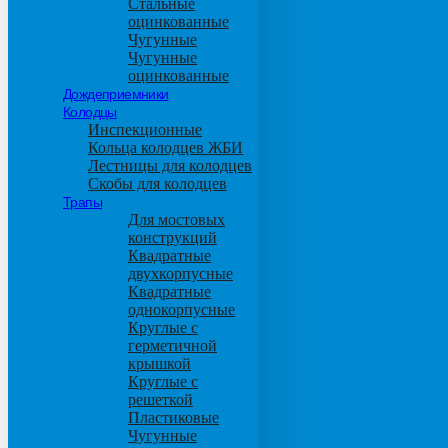
Стальные
оцинкованные
Чугунные
Чугунные
оцинкованные
Дождеприемники
Колодцы
Инспекционные
Кольца колодцев ЖБИ
Лестницы для колодцев
Скобы для колодцев
Трапы
Для мостовых
конструкций
Квадратные
двухкорпусные
Квадратные
однокорпусные
Круглые с
герметичной
крышкой
Круглые с
решеткой
Пластиковые
Чугунные