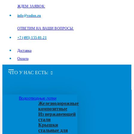
ЖДЕМ ЗАЯВОК:
info@vodoo.ru
ОТВЕТИМ НА ВАШИ ВОПРОСЫ:
+7 (495) 155-01-21
Доставка
Оплата
ЧТО У НАС ЕСТЬ:
Водоотводные лотки
Железнодорожные
композитные
Из нержавеющей
стали
Крышки
стальные для