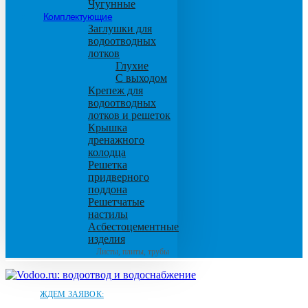
Чугунные
Комплектующие
Заглушки для
водоотводных
лотков
Глухие
С выходом
Крепеж для
водоотводных
лотков и решеток
Крышка
дренажного
колодца
Решетка
придверного
поддона
Решетчатые
настилы
Асбестоцементные
изделия
Листы, плиты, трубы
ЖДЕМ ЗАЯВОК: