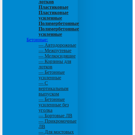
лотков
Пластиковые
Пластиковые
усиленные
Полимербетонные
Полимербетонные
усиленные
Бетонные:
— Автодорожные
— Межпутевые
— Мелкосидящие
— Корзины для
лотков
— Бетонные
усиленные
— С
вертикальным
выпуском
— Бетонные
усиленные без
уголка
— Бортовые ЛВ
— Прикромочные
ЛВ
— Для мостовых