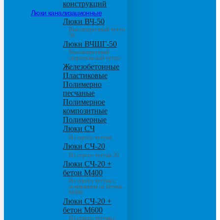
конструкций
Люки канализационные
Люки ВЧ-50
Высокопрочный чугун
50
Люки ВЧШГ-50
Высокопрочный
сверхтяжелый чугун
Железобетонные
Пластиковые
Полимерно
песчаные
Полимерное
композитные
Полимерные
Люки СЧ
Из серого чугуна
Люки СЧ-20
Из серого чугуна 20
Люки СЧ-20 +
бетон М400
Из серого чугуна с
основанием из бетона
М400
Люки СЧ-20 +
бетон М600
Из серого чугуна с