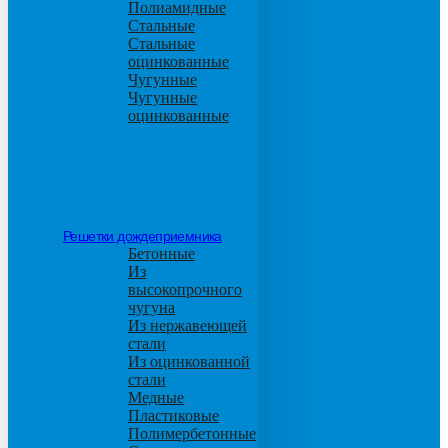
Полиамидные
Стальные
Стальные
оцинкованные
Чугунные
Чугунные
оцинкованные
Решетки дождеприемника
Бетонные
Из
высокопрочного
чугуна
Из нержавеющей
стали
Из оцинкованной
стали
Медные
Пластиковые
Полимербетонные