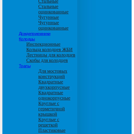
Стальные
Стальные
оцинкованные
Чугунные
Чугунные
оцинкованные
Дождеприемники
Колодцы
Инспекционные
Кольца колодцев ЖБИ
Лестницы для колодцев
Скобы для колодцев
Трапы
Для мостовых
конструкций
Квадратные
двухкорпусные
Квадратные
однокорпусные
Круглые с
герметичной
крышкой
Круглые с
решеткой
Пластиковые