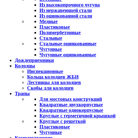
Из высокопрочного чугуна
Из нержавеющей стали
Из оцинкованной стали
Медные
Пластиковые
Полимербетонные
Стальные
Стальные оцинкованные
Чугунные
Чугунные оцинкованные
Дождеприемники
Колодцы
Инспекционные
Кольца колодцев ЖБИ
Лестницы для колодцев
Скобы для колодцев
Трапы
Для мостовых конструкций
Квадратные двухкорпусные
Квадратные однокорпусные
Круглые с герметичной крышкой
Круглые с решеткой
Пластиковые
Чугунные
Комплектующие