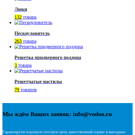
Люки
132
товара
Пескоуловитель
263
товара
Решетка придверного поддона
3
товара
Решетчатые настилы
79
товаров
Мы ждём Ваших заявок: info@vodoo.ru
Гарантируем хорошую оптовую цену, качественный сервис и выгодные