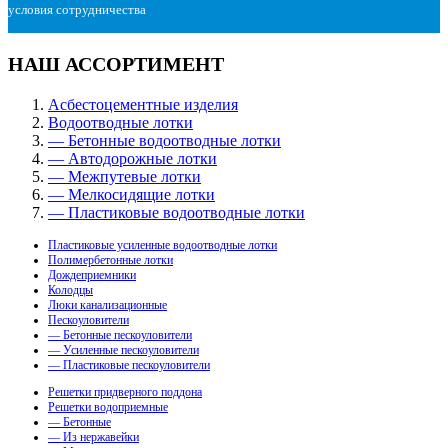
условия сотрудничества
НАШ АССОРТИМЕНТ
Асбестоцементные изделия
Водоотводные лотки
— Бетонные водоотводные лотки
— Автодорожные лотки
— Межпутевые лотки
— Мелкосидящие лотки
— Пластиковые водоотводные лотки
Пластиковые усиленные водоотводные лотки
Полимербетонные лотки
Дождеприемники
Колодцы
Люки канализационные
Пескоуловители
— Бетонные пескоуловители
— Усиленные пескоуловители
— Пластиковые пескоуловители
Решетки придверного поддона
Решетки водоприемные
— Бетонные
— Из нержавейки