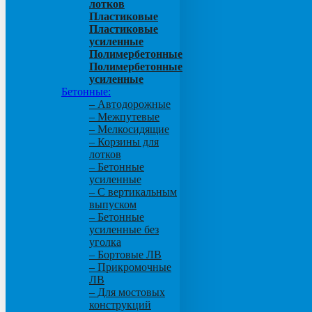
лотков
Пластиковые
Пластиковые
усиленные
Полимербетонные
Полимербетонные
усиленные
Бетонные:
– Автодорожные
– Межпутевые
– Мелкосидящие
– Корзины для
лотков
– Бетонные
усиленные
– С вертикальным
выпуском
– Бетонные
усиленные без
уголка
– Бортовые ЛВ
– Прикромочные
ЛВ
– Для мостовых
конструкций