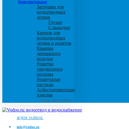
Комплектующие
Заглушки для
водоотводных
лотков
Глухие
С выходом
Крепеж для
водоотводных
лотков и решеток
Крышка
дренажного
колодца
Решетка
придверного
поддона
Решетчатые
настилы
Асбестоцементные
изделия
Листы, плиты, трубы
ЖДЕМ ЗАЯВОК:
info@vodoo.ru