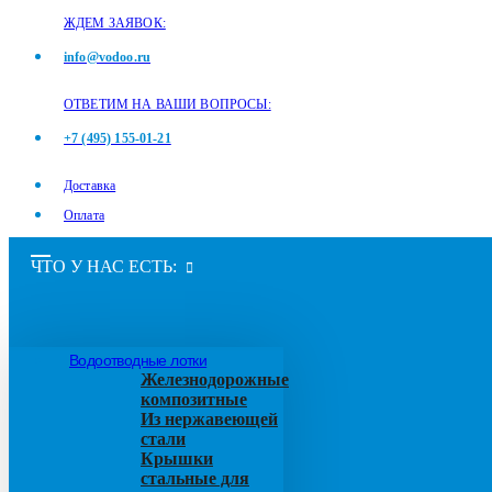
ЖДЕМ ЗАЯВОК:
info@vodoo.ru
ОТВЕТИМ НА ВАШИ ВОПРОСЫ:
+7 (495) 155-01-21
Доставка
Оплата
ЧТО У НАС ЕСТЬ:
Водоотводные лотки
Железнодорожные
композитные
Из нержавеющей
стали
Крышки
стальные для