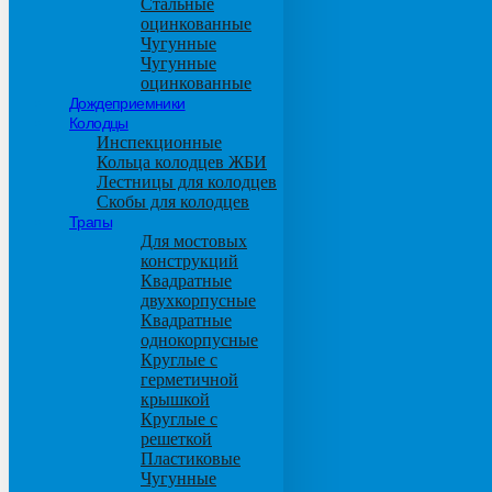
Стальные
оцинкованные
Чугунные
Чугунные
оцинкованные
Дождеприемники
Колодцы
Инспекционные
Кольца колодцев ЖБИ
Лестницы для колодцев
Скобы для колодцев
Трапы
Для мостовых
конструкций
Квадратные
двухкорпусные
Квадратные
однокорпусные
Круглые с
герметичной
крышкой
Круглые с
решеткой
Пластиковые
Чугунные