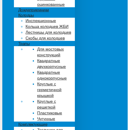
оцинкованные
Дождеприемники
Колодцы
Инспекционные
Кольца колодцев ЖБИ
Лестницы для колодцев
Скобы для колодцев
Трапы
Для мостовых
конструкций
Квадратные
двухкорпусные
Квадратные
однокорпусные
Круглые с
герметичной
крышкой
Круглые с
решеткой
Пластиковые
Чугунные
Комплектующие
Заглушки для