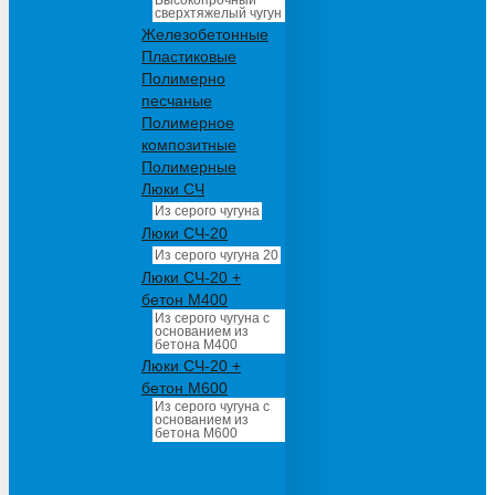
Высокопрочный
сверхтяжелый чугун
Железобетонные
Пластиковые
Полимерно
песчаные
Полимерное
композитные
Полимерные
Люки СЧ
Из серого чугуна
Люки СЧ-20
Из серого чугуна 20
Люки СЧ-20 +
бетон М400
Из серого чугуна с
основанием из
бетона М400
Люки СЧ-20 +
бетон М600
Из серого чугуна с
основанием из
бетона М600