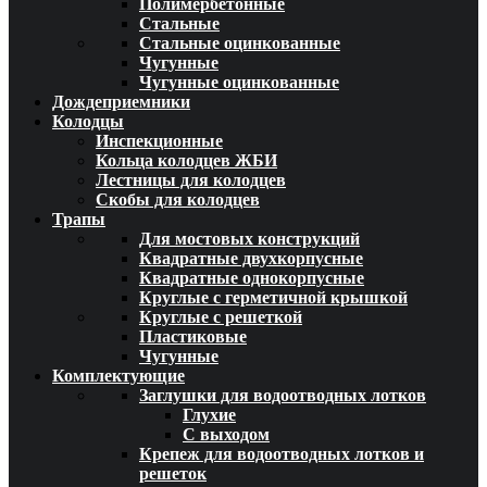
Полимербетонные
Стальные
Стальные оцинкованные
Чугунные
Чугунные оцинкованные
Дождеприемники
Колодцы
Инспекционные
Кольца колодцев ЖБИ
Лестницы для колодцев
Скобы для колодцев
Трапы
Для мостовых конструкций
Квадратные двухкорпусные
Квадратные однокорпусные
Круглые с герметичной крышкой
Круглые с решеткой
Пластиковые
Чугунные
Комплектующие
Заглушки для водоотводных лотков
Глухие
С выходом
Крепеж для водоотводных лотков и
решеток