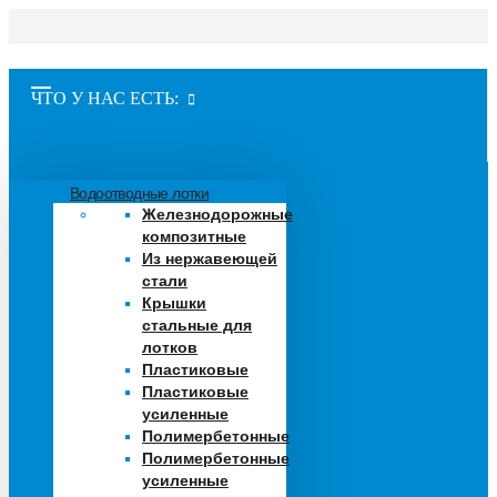
ЧТО У НАС ЕСТЬ:
Водоотводные лотки
Железнодорожные
композитные
Из нержавеющей
стали
Крышки
стальные для
лотков
Пластиковые
Пластиковые
усиленные
Полимербетонные
Полимербетонные
усиленные