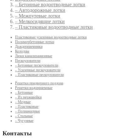
– Бетонные водоотводные лотки
– Автодорожные лотки
– Межпутевые лотки
– Мелкосидящие лотки
– Пластиковые водоотводные лотки
Пластиковые усиленные водоотводные лотки
Полимербетонные лотки
Дождеприемники
Колодцы
Люки канализационные
Пескоуловители
– Бетонные пескоуловители
– Усиленные пескоуловители
– Пластиковые пескоуловители
Решетки придверного поддона
Решетки водоприемные
– Бетонные
– Из нержавейки
– Медные
– Пластиковые
– Полиамидные
– Стальные
– Чугунные
Контакты