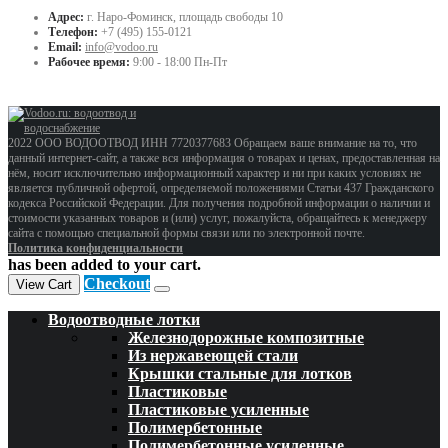
Адрес:
г. Наро-Фоминск, площадь свободы 10
Телефон:
+7 (495) 155-0121
Email:
info@vodoo.ru
Рабочее время:
9:00 - 18:00 Пн-Пт
2022 ООО ВОДООТВОД ИНН 7720377683 Обращаем ваше внимание на то, что
данный интернет-сайт, а также вся информация о товарах и ценах, предоставленная на
нём, носит исключительно информационный характер и ни при каких условиях не
является публичной офертой, определяемой положениями Статьи 437 Гражданского
кодекса Российской Федерации. Для получения подробной информации о наличии и
стоимости указанных товаров и (или) услуг, пожалуйста, обращайтесь к менеджеру
сайта с помощью специальной формы связи или по электронной почте.
Политика конфиденциальности
has been added to your cart.
Checkout
View Cart
Водоотводные лотки
Железнодорожные композитные
Из нержавеющей стали
Крышки стальные для лотков
Пластиковые
Пластиковые усиленные
Полимербетонные
Полимербетонные усиленные