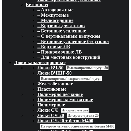
Бетонные:
– Автодорожные
– Межпутевые
– Мелкосидящие
– Корзины для лотков
– Бетонные усиленные
– С вертикальным выпуском
– Бетонные усиленные без уголка
– Бортовые ЛВ
– Прикромочные ЛВ
– Для мостовых конструкций
Люки канализационные
Люки ВЧ-50
Высокопрочный чугун 50
Люки ВЧШГ-50
Высокопрочный сверхтяжелый чугун
Железобетонные
Пластиковые
Полимерно песчаные
Полимерное композитные
Полимерные
Люки СЧ
Из серого чугуна
Люки СЧ-20
Из серого чугуна 20
Люки СЧ-20 + бетон М400
Из серого чугуна с основанием из бетона М400