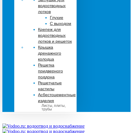
водоотводных
лотков
Глухие
С выходом
Крепеж для
водоотводных
лотков и решеток
Крышка
дренажного
колодца
Решетка
придверного
поддона
Решетчатые
настилы
Асбестоцементные
изделия
Листы, плиты,
трубы