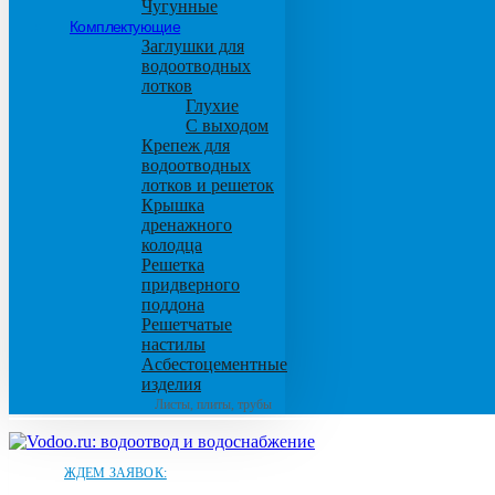
Чугунные
Комплектующие
Заглушки для
водоотводных
лотков
Глухие
С выходом
Крепеж для
водоотводных
лотков и решеток
Крышка
дренажного
колодца
Решетка
придверного
поддона
Решетчатые
настилы
Асбестоцементные
изделия
Листы, плиты, трубы
ЖДЕМ ЗАЯВОК: