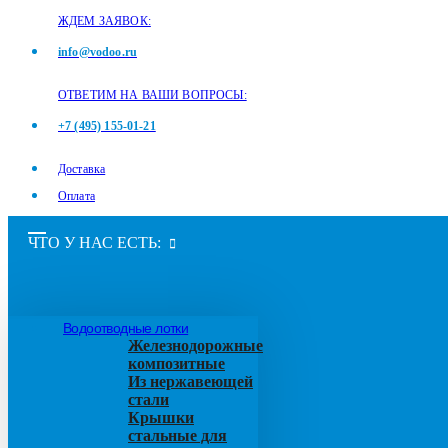
ЖДЕМ ЗАЯВОК:
info@vodoo.ru
ОТВЕТИМ НА ВАШИ ВОПРОСЫ:
+7 (495) 155-01-21
Доставка
Оплата
ЧТО У НАС ЕСТЬ:
Водоотводные лотки
Железнодорожные
композитные
Из нержавеющей
стали
Крышки
стальные для