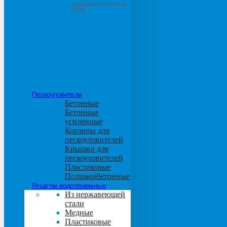
основанием из бетона
М600
Пескоуловители
Бетонные
Бетонные
усиленные
Корзины для
пескоуловителей
Крышки для
пескоуловителей
Пластиковые
Полимербетонные
Решетки водоприемные
Из нержавеющей
стали
Медные
Пластиковые