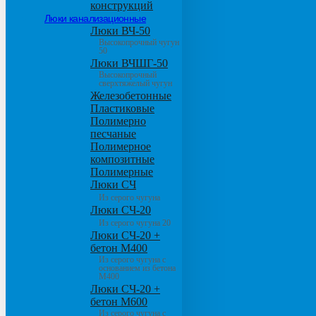
конструкций
Люки канализационные
Люки ВЧ-50
Высокопрочный чугун
50
Люки ВЧШГ-50
Высокопрочный
сверхтяжелый чугун
Железобетонные
Пластиковые
Полимерно
песчаные
Полимерное
композитные
Полимерные
Люки СЧ
Из серого чугуна
Люки СЧ-20
Из серого чугуна 20
Люки СЧ-20 +
бетон М400
Из серого чугуна с
основанием из бетона
М400
Люки СЧ-20 +
бетон М600
Из серого чугуна с