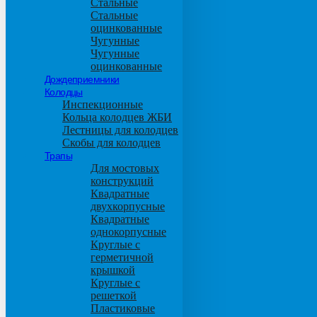
Стальные
Стальные
оцинкованные
Чугунные
Чугунные
оцинкованные
Дождеприемники
Колодцы
Инспекционные
Кольца колодцев ЖБИ
Лестницы для колодцев
Скобы для колодцев
Трапы
Для мостовых
конструкций
Квадратные
двухкорпусные
Квадратные
однокорпусные
Круглые с
герметичной
крышкой
Круглые с
решеткой
Пластиковые