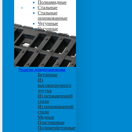
Полиамидные
Стальные
Стальные
оцинкованные
Чугунные
Чугунные
оцинкованные
Решетки дождеприемника
Бетонные
Из
высокопрочного
чугуна
Из нержавеющей
стали
Из оцинкованной
стали
Медные
Пластиковые
Полимербетонные