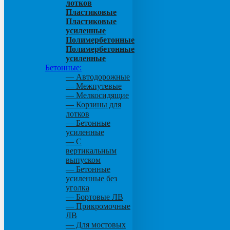
лотков
Пластиковые
Пластиковые
усиленные
Полимербетонные
Полимербетонные
усиленные
Бетонные:
— Автодорожные
— Межпутевые
— Мелкосидящие
— Корзины для
лотков
— Бетонные
усиленные
— С
вертикальным
выпуском
— Бетонные
усиленные без
уголка
— Бортовые ЛВ
— Прикромочные
ЛВ
— Для мостовых