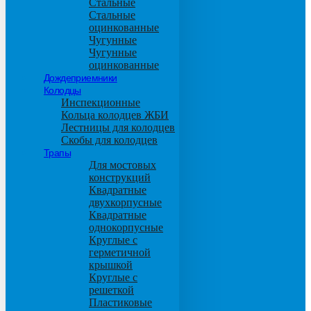
Стальные
Стальные
оцинкованные
Чугунные
Чугунные
оцинкованные
Дождеприемники
Колодцы
Инспекционные
Кольца колодцев ЖБИ
Лестницы для колодцев
Скобы для колодцев
Трапы
Для мостовых
конструкций
Квадратные
двухкорпусные
Квадратные
однокорпусные
Круглые с
герметичной
крышкой
Круглые с
решеткой
Пластиковые