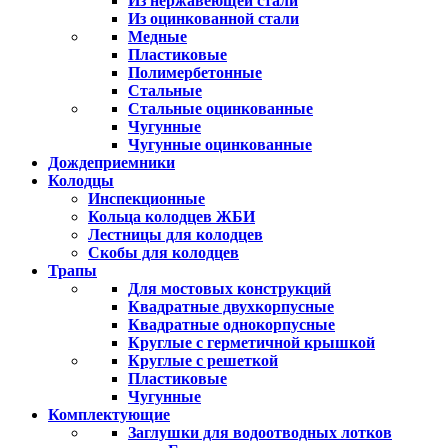
Из нержавеющей стали
Из оцинкованной стали
Медные
Пластиковые
Полимербетонные
Стальные
Стальные оцинкованные
Чугунные
Чугунные оцинкованные
Дождеприемники
Колодцы
Инспекционные
Кольца колодцев ЖБИ
Лестницы для колодцев
Скобы для колодцев
Трапы
Для мостовых конструкций
Квадратные двухкорпусные
Квадратные однокорпусные
Круглые с герметичной крышкой
Круглые с решеткой
Пластиковые
Чугунные
Комплектующие
Заглушки для водоотводных лотков