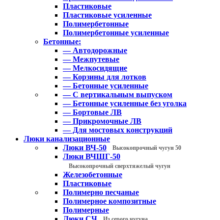
Пластиковые
Пластиковые усиленные
Полимербетонные
Полимербетонные усиленные
Бетонные:
— Автодорожные
— Межпутевые
— Мелкосидящие
— Корзины для лотков
— Бетонные усиленные
— С вертикальным выпуском
— Бетонные усиленные без уголка
— Бортовые ЛВ
— Прикромочные ЛВ
— Для мостовых конструкций
Люки канализационные
Люки ВЧ-50
Высокопрочный чугун 50
Люки ВЧШГ-50
Высокопрочный сверхтяжелый чугун
Железобетонные
Пластиковые
Полимерно песчаные
Полимерное композитные
Полимерные
Люки СЧ
Из серого чугуна