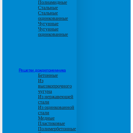
Полиамидные
Стальные
Стальные
оцинкованные
Чугунные
Чугунные
оцинкованные
Решетки дождеприемника
Бетонные
Из
высокопрочного
чугуна
Из нержавеющей
стали
Из оцинкованной
стали
Медные
Пластиковые
Полимербетонные