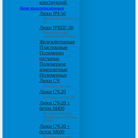
конструкций
Люки канализационные
Люки ВЧ-50
Высокопрочный чугун
50
Люки ВЧШГ-50
Высокопрочный
сверхтяжелый чугун
Железобетонные
Пластиковые
Полимерно
песчаные
Полимерное
композитные
Полимерные
Люки СЧ
Из серого чугуна
Люки СЧ-20
Из серого чугуна 20
Люки СЧ-20 +
бетон М400
Из серого чугуна с
основанием из бетона
М400
Люки СЧ-20 +
бетон М600
Из серого чугуна с