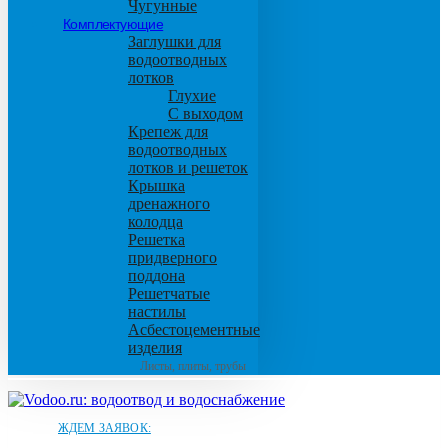
Чугунные
Комплектующие
Заглушки для
водоотводных
лотков
Глухие
С выходом
Крепеж для
водоотводных
лотков и решеток
Крышка
дренажного
колодца
Решетка
придверного
поддона
Решетчатые
настилы
Асбестоцементные
изделия
Листы, плиты, трубы
ЖДЕМ ЗАЯВОК: