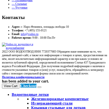
— Полиамидные
— Стальные
— Чугунные
Контакты
Адрес:
г. Наро-Фоминск, площадь свободы 10
Телефон:
+7 (495) 155-0121
Email:
info@vodoo.ru
Рабочее время:
9:00 - 18:00 Пн-Пт
2022 ООО ВОДООТВОД ИНН 7720377683 Обращаем ваше внимание на то, что
данный интернет-сайт, а также вся информация о товарах и ценах, предоставленная на
нём, носит исключительно информационный характер и ни при каких условиях не
является публичной офертой, определяемой положениями Статьи 437 Гражданского
кодекса Российской Федерации. Для получения подробной информации о наличии и
стоимости указанных товаров и (или) услуг, пожалуйста, обращайтесь к менеджеру
сайта с помощью специальной формы связи или по электронной почте.
Политика конфиденциальности
has been added to your cart.
Checkout
View Cart
Водоотводные лотки
Железнодорожные композитные
Из нержавеющей стали
Крышки стальные для лотков