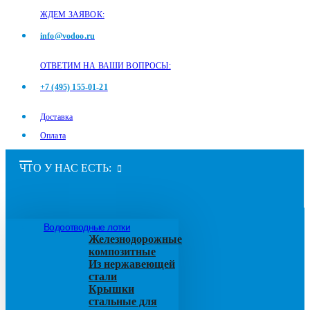
ЖДЕМ ЗАЯВОК:
info@vodoo.ru
ОТВЕТИМ НА ВАШИ ВОПРОСЫ:
+7 (495) 155-01-21
Доставка
Оплата
ЧТО У НАС ЕСТЬ:
Водоотводные лотки
Железнодорожные
композитные
Из нержавеющей
стали
Крышки
стальные для