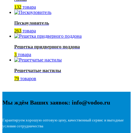
132
товара
Пескоуловитель
263
товара
Решетка придверного поддона
3
товара
Решетчатые настилы
79
товаров
Мы ждём Ваших заявок: info@vodoo.ru
Гарантируем хорошую оптовую цену, качественный сервис и выгодные
условия сотрудничества