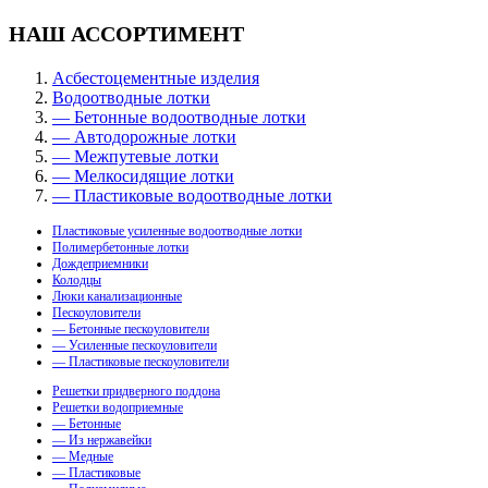
НАШ АССОРТИМЕНТ
Асбестоцементные изделия
Водоотводные лотки
— Бетонные водоотводные лотки
— Автодорожные лотки
— Межпутевые лотки
— Мелкосидящие лотки
— Пластиковые водоотводные лотки
Пластиковые усиленные водоотводные лотки
Полимербетонные лотки
Дождеприемники
Колодцы
Люки канализационные
Пескоуловители
— Бетонные пескоуловители
— Усиленные пескоуловители
— Пластиковые пескоуловители
Решетки придверного поддона
Решетки водоприемные
— Бетонные
— Из нержавейки
— Медные
— Пластиковые