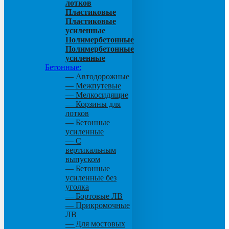
лотков
Пластиковые
Пластиковые
усиленные
Полимербетонные
Полимербетонные
усиленные
Бетонные:
— Автодорожные
— Межпутевые
— Мелкосидящие
— Корзины для
лотков
— Бетонные
усиленные
— С
вертикальным
выпуском
— Бетонные
усиленные без
уголка
— Бортовые ЛВ
— Прикромочные
ЛВ
— Для мостовых