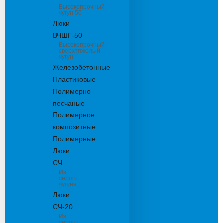
Высокопрочный
чугун 50
Люки
ВЧШГ-50
Высокопрочный
сверхтяжелый
чугун
Железобетонные
Пластиковые
Полимерно
песчаные
Полимерное
композитные
Полимерные
Люки
СЧ
Из
серого
чугуна
Люки
СЧ-20
Из
серого