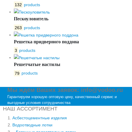
132
products
Пескоуловитель
263
products
Решетка придверного поддона
3
products
Решетчатые настилы
79
products
Мы ждём Ваших заявок: info@vodoo.ru
Гарантируем хорошую оптовую цену, качественный сервис и
выгодные условия сотрудничества
НАШ АССОРТИМЕНТ
Асбестоцементные изделия
Водоотводные лотки