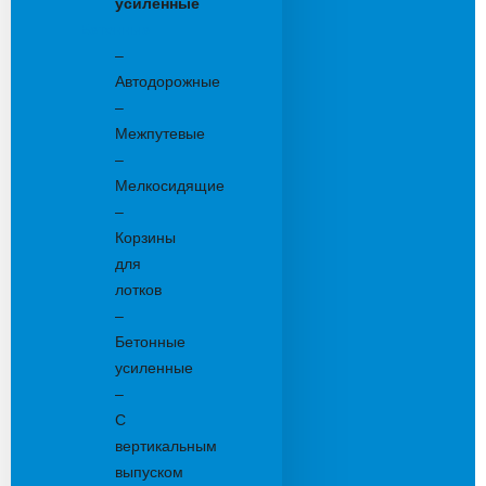
усиленные
Бетонные:
–
Автодорожные
–
Межпутевые
–
Мелкосидящие
–
Корзины
для
лотков
–
Бетонные
усиленные
–
С
вертикальным
выпуском