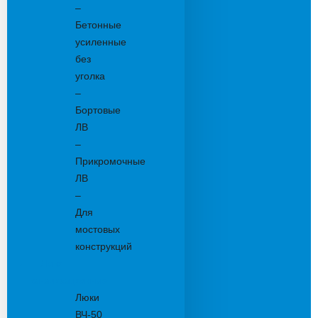
–
Бетонные
усиленные
без
уголка
–
Бортовые
ЛВ
–
Прикромочные
ЛВ
–
Для
мостовых
конструкций
Люки
канализационные
Люки
ВЧ-50