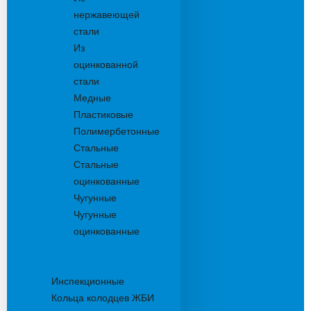
нержавеющей
стали
Из
оцинкованной
стали
Медные
Пластиковые
Полимербетонные
Стальные
Стальные
оцинкованные
Чугунные
Чугунные
оцинкованные
Дождеприемники
Колодцы
Инспекционные
Кольца колодцев ЖБИ