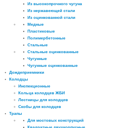
Из высокопрочного чугуна
Из нержавеющей стали
Из оцинкованной стали
Медные
Пластиковые
Полимербетонные
Стальные
Стальные оцинкованные
Чугунные
Чугунные оцинкованные
Дождеприемники
Колодцы
Инспекционные
Кольца колодцев ЖБИ
Лестницы для колодцев
Скобы для колодцев
Трапы
Для мостовых конструкций
Квадратные двухкорпусные