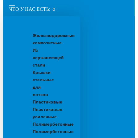
ЧТО У НАС ЕСТЬ:
Водоотводные
лотки
Железнодорожные
композитные
Из
нержавеющей
стали
Крышки
стальные
для
лотков
Пластиковые
Пластиковые
усиленные
Полимербетонные
Полимербетонные