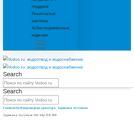
поддона
Решетчатые
настилы
Асбестоцементные
изделия
Листы,
плиты,
трубы
Search
Search
Главная
Трубопроводная арматура
,
Задвижки чугунные
Задвижка чугунная 30ч 6бр DN-300
ЗАДВИЖКА ЧУГУННАЯ 30Ч