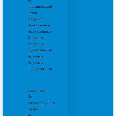
Из
нержавеющей
стали
Медные
Пластиковые
Полиамидные
Стальные
Стальные
оцинкованные
Чугунные
Чугунные
оцинкованные
Решетки
дождеприемника
Бетонные
Из
высокопрочного
чугуна
Из