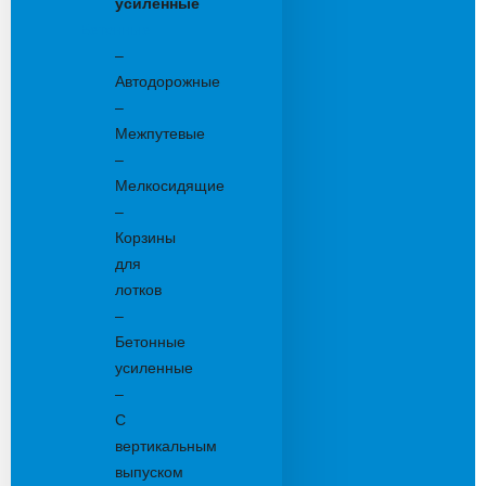
усиленные
Бетонные:
–
Автодорожные
–
Межпутевые
–
Мелкосидящие
–
Корзины
для
лотков
–
Бетонные
усиленные
–
С
вертикальным
выпуском