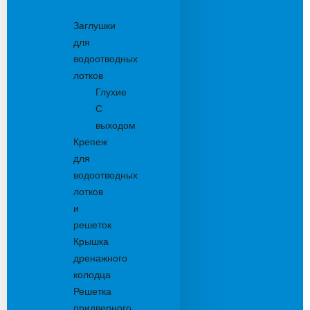
Комплектующие
Заглушки
для
водоотводных
лотков
Глухие
С
выходом
Крепеж
для
водоотводных
лотков
и
решеток
Крышка
дренажного
колодца
Решетка
придверного