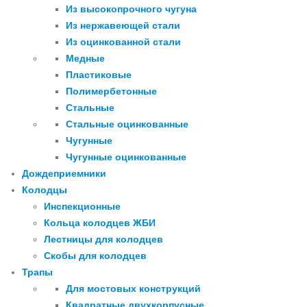
Из высокопрочного чугуна
Из нержавеющей стали
Из оцинкованной стали
Медные
Пластиковые
Полимербетонные
Стальные
Стальные оцинкованные
Чугунные
Чугунные оцинкованные
Дождеприемники
Колодцы
Инспекционные
Кольца колодцев ЖБИ
Лестницы для колодцев
Скобы для колодцев
Трапы
Для мостовых конструкций
Квадратные двухкорпусные