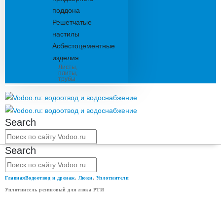
поддона
Решетчатые
настилы
Асбестоцементные
изделия
Листы,
плиты,
трубы
Search
Search
Главная
Водоотвод и дренаж
,
Люки
,
Уплотнители
Уплотнитель резиновый для люка РТИ
УПЛОТНИТЕЛЬ РЕЗИНОВЫЙ