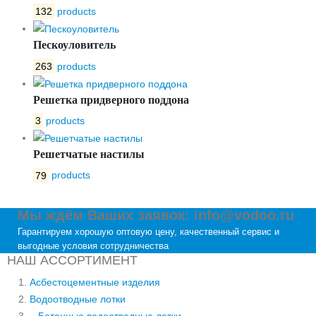
132
products
Пескоуловитель
263
products
Решетка придверного поддона
3
products
Решетчатые настилы
79
products
Мы ждём Ваших заявок: info@vodoo.ru
Гарантируем хорошую оптовую цену, качественный сервис и
выгодные условия сотрудничества
НАШ АССОРТИМЕНТ
Асбестоцементные изделия
Водоотводные лотки