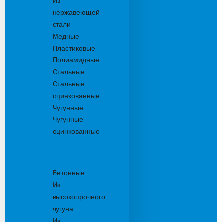
Из
нержавеющей
стали
Медные
Пластиковые
Полиамидные
Стальные
Стальные
оцинкованные
Чугунные
Чугунные
оцинкованные
Решетки
дождеприемника
Бетонные
Из
высокопрочного
чугуна
Из