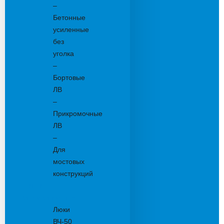
–
Бетонные
усиленные
без
уголка
–
Бортовые
ЛВ
–
Прикромочные
ЛВ
–
Для
мостовых
конструкций
Люки
канализационные
Люки
ВЧ-50