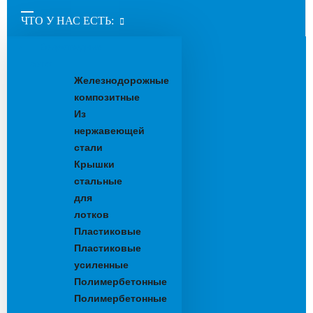
ЧТО У НАС ЕСТЬ:
Водоотводные
лотки
Железнодорожные
композитные
Из
нержавеющей
стали
Крышки
стальные
для
лотков
Пластиковые
Пластиковые
усиленные
Полимербетонные
Полимербетонные