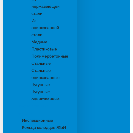
нержавеющей
стали
Из
оцинкованной
стали
Медные
Пластиковые
Полимербетонные
Стальные
Стальные
оцинкованные
Чугунные
Чугунные
оцинкованные
Дождеприемники
Колодцы
Инспекционные
Кольца колодцев ЖБИ