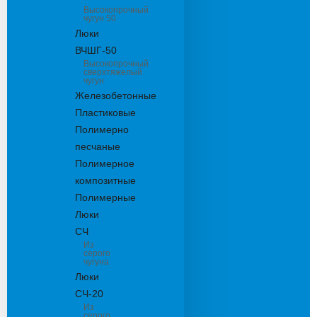
Высокопрочный
чугун 50
Люки
ВЧШГ-50
Высокопрочный
сверхтяжелый
чугун
Железобетонные
Пластиковые
Полимерно
песчаные
Полимерное
композитные
Полимерные
Люки
СЧ
Из
серого
чугуна
Люки
СЧ-20
Из
серого