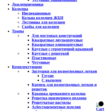
Дождеприемники
Колодцы
Инспекционные
Кольца колодцев ЖБИ
Лестницы для колодцев
Скобы для колодцев
Трапы
Для мостовых конструкций
Квадратные двухкорпусные
Квадратные однокорпусные
Круглые с герметичной крышкой
Круглые с решеткой
Пластиковые
Чугунные
Комплектующие
Заглушки для водоотводных лотков
Глухие
С выходом
Крепеж для водоотводных лотков и
решеток
Крышка дренажного колодца
Решетка придверного поддона
Решетчатые настилы
Асбестоцементные изделия