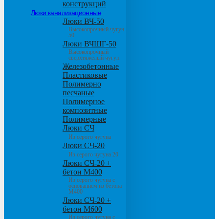
конструкций
Люки канализационные
Люки ВЧ-50
Высокопрочный чугун
50
Люки ВЧШГ-50
Высокопрочный
сверхтяжелый чугун
Железобетонные
Пластиковые
Полимерно
песчаные
Полимерное
композитные
Полимерные
Люки СЧ
Из серого чугуна
Люки СЧ-20
Из серого чугуна 20
Люки СЧ-20 +
бетон М400
Из серого чугуна с
основанием из бетона
М400
Люки СЧ-20 +
бетон М600
Из серого чугуна с