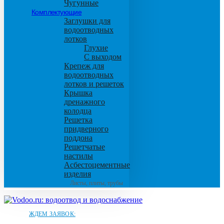
Чугунные
Комплектующие
Заглушки для
водоотводных
лотков
Глухие
С выходом
Крепеж для
водоотводных
лотков и решеток
Крышка
дренажного
колодца
Решетка
придверного
поддона
Решетчатые
настилы
Асбестоцементные
изделия
Листы, плиты, трубы
ЖДЕМ ЗАЯВОК: