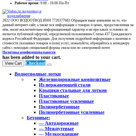
Рабочее время:
9:00 - 18:00 Пн-Пт
2022 ООО ВОДООТВОД ИНН 7720377683 Обращаем ваше внимание на то, что
данный интернет-сайт, а также вся информация о товарах и ценах, предоставленная на
нём, носит исключительно информационный характер и ни при каких условиях не
является публичной офертой, определяемой положениями Статьи 437 Гражданского
кодекса Российской Федерации. Для получения подробной информации о наличии и
стоимости указанных товаров и (или) услуг, пожалуйста, обращайтесь к менеджеру
сайта с помощью специальной формы связи или по электронной почте.
Политика конфиденциальности
has been added to your cart.
Checkout
View Cart
Водоотводные лотки
Железнодорожные композитные
Из нержавеющей стали
Крышки стальные для лотков
Пластиковые
Пластиковые усиленные
Полимербетонные
Полимербетонные усиленные
Бетонные:
— Автодорожные
— Межпутевые
— Мелкосидящие