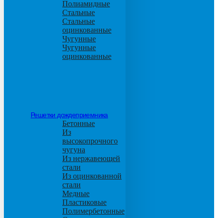
Полиамидные
Стальные
Стальные
оцинкованные
Чугунные
Чугунные
оцинкованные
Решетки дождеприемника
Бетонные
Из
высокопрочного
чугуна
Из нержавеющей
стали
Из оцинкованной
стали
Медные
Пластиковые
Полимербетонные