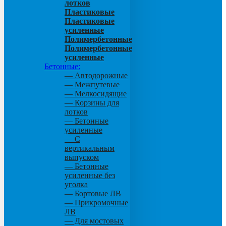
лотков
Пластиковые
Пластиковые
усиленные
Полимербетонные
Полимербетонные
усиленные
Бетонные:
— Автодорожные
— Межпутевые
— Мелкосидящие
— Корзины для
лотков
— Бетонные
усиленные
— С
вертикальным
выпуском
— Бетонные
усиленные без
уголка
— Бортовые ЛВ
— Прикромочные
ЛВ
— Для мостовых