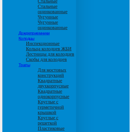
Стальные
Стальные
оцинкованные
Чугунные
Чугунные
оцинкованные
Дождеприемники
Колодцы
Инспекционные
Кольца колодцев ЖБИ
Лестницы для колодцев
Скобы для колодцев
Трапы
Для мостовых
конструкций
Квадратные
двухкорпусные
Квадратные
однокорпусные
Круглые с
герметичной
крышкой
Круглые с
решеткой
Пластиковые