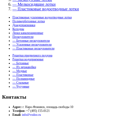
— Мелкосидящие лотки
— Пластиковые водоотводные лотки
Пластиковые усиленные водоотводные лотки
Полимербетонные лотки
Дождеприемники
Колодцы
Люки канализационные
Пескоуловители
— Бетонные пескоуловители
— Усиленные пескоуловители
— Пластиковые пескоуловители
Решетки придверного поддона
Решетки водоприемные
— Бетонные
— Из нержавейки
— Медные
— Пластиковые
— Полиамидные
— Стальные
— Чугунные
Контакты
Адрес:
г. Наро-Фоминск, площадь свободы 10
Телефон:
+7 (495) 155-0121
Email:
info@vodoo.ru