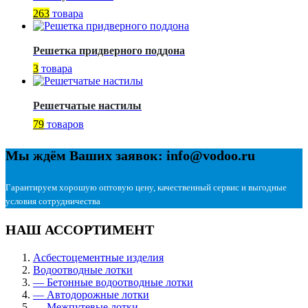
263
товара
Решетка придверного поддона
3
товара
Решетчатые настилы
79
товаров
Мы ждём Ваших заявок: info@vodoo.ru
Гарантируем хорошую оптовую цену, качественный сервис и выгодные
условия сотрудничества
НАШ АССОРТИМЕНТ
Асбестоцементные изделия
Водоотводные лотки
— Бетонные водоотводные лотки
— Автодорожные лотки
— Межпутевые лотки