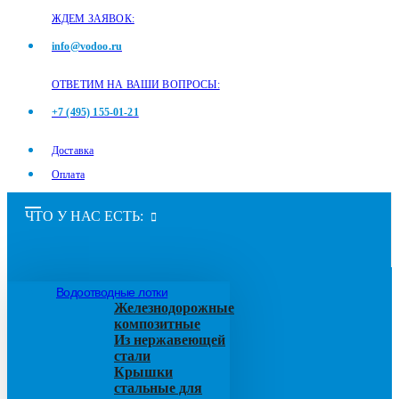
ЖДЕМ ЗАЯВОК:
info@vodoo.ru
ОТВЕТИМ НА ВАШИ ВОПРОСЫ:
+7 (495) 155-01-21
Доставка
Оплата
ЧТО У НАС ЕСТЬ:
Водоотводные лотки
Железнодорожные
композитные
Из нержавеющей
стали
Крышки
стальные для