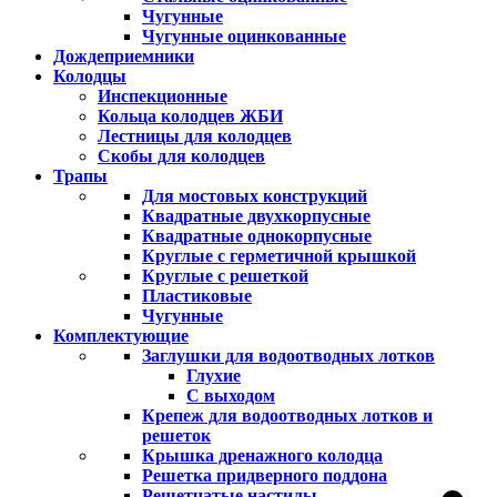
Чугунные
Чугунные оцинкованные
Дождеприемники
Колодцы
Инспекционные
Кольца колодцев ЖБИ
Лестницы для колодцев
Скобы для колодцев
Трапы
Для мостовых конструкций
Квадратные двухкорпусные
Квадратные однокорпусные
Круглые с герметичной крышкой
Круглые с решеткой
Пластиковые
Чугунные
Комплектующие
Заглушки для водоотводных лотков
Глухие
С выходом
Крепеж для водоотводных лотков и
решеток
Крышка дренажного колодца
Решетка придверного поддона
Решетчатые настилы