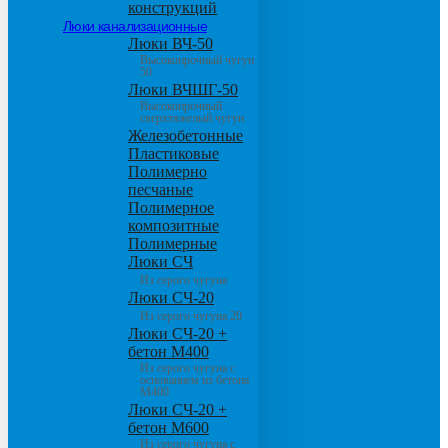
конструкций
Люки канализационные
Люки ВЧ-50
Высокопрочный чугун
50
Люки ВЧШГ-50
Высокопрочный
сверхтяжелый чугун
Железобетонные
Пластиковые
Полимерно
песчаные
Полимерное
композитные
Полимерные
Люки СЧ
Из серого чугуна
Люки СЧ-20
Из серого чугуна 20
Люки СЧ-20 +
бетон М400
Из серого чугуна с
основанием из бетона
М400
Люки СЧ-20 +
бетон М600
Из серого чугуна с