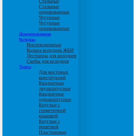
Стальные
Стальные
оцинкованные
Чугунные
Чугунные
оцинкованные
Дождеприемники
Колодцы
Инспекционные
Кольца колодцев ЖБИ
Лестницы для колодцев
Скобы для колодцев
Трапы
Для мостовых
конструкций
Квадратные
двухкорпусные
Квадратные
однокорпусные
Круглые с
герметичной
крышкой
Круглые с
решеткой
Пластиковые