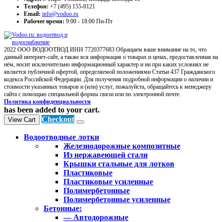
Телефон:
+7 (495) 155-0121
Email:
info@vodoo.ru
Рабочее время:
9:00 - 18:00 Пн-Пт
2022 ООО ВОДООТВОД ИНН 7720377683 Обращаем ваше внимание на то, что
данный интернет-сайт, а также вся информация о товарах и ценах, предоставленная на
нём, носит исключительно информационный характер и ни при каких условиях не
является публичной офертой, определяемой положениями Статьи 437 Гражданского
кодекса Российской Федерации. Для получения подробной информации о наличии и
стоимости указанных товаров и (или) услуг, пожалуйста, обращайтесь к менеджеру
сайта с помощью специальной формы связи или по электронной почте.
Политика конфиденциальности
has been added to your cart.
Checkout
View Cart
Водоотводные лотки
Железнодорожные композитные
Из нержавеющей стали
Крышки стальные для лотков
Пластиковые
Пластиковые усиленные
Полимербетонные
Полимербетонные усиленные
Бетонные:
— Автодорожные