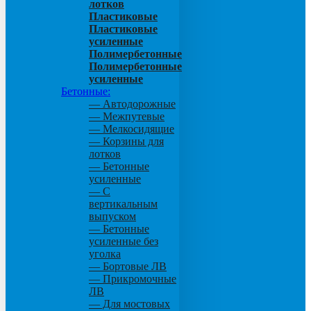
лотков
Пластиковые
Пластиковые
усиленные
Полимербетонные
Полимербетонные
усиленные
Бетонные:
— Автодорожные
— Межпутевые
— Мелкосидящие
— Корзины для
лотков
— Бетонные
усиленные
— С
вертикальным
выпуском
— Бетонные
усиленные без
уголка
— Бортовые ЛВ
— Прикромочные
ЛВ
— Для мостовых