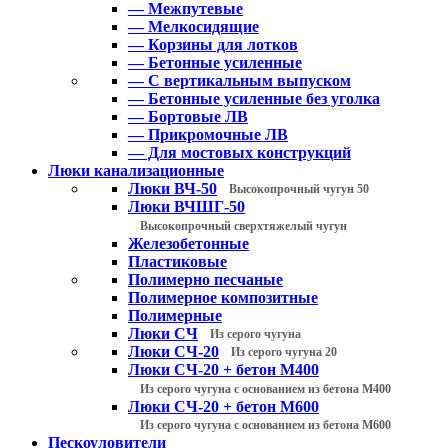
— Межпутевые
— Мелкосидящие
— Корзины для лотков
— Бетонные усиленные
— С вертикальным выпуском
— Бетонные усиленные без уголка
— Бортовые ЛВ
— Прикромочные ЛВ
— Для мостовых конструкций
Люки канализационные
Люки ВЧ-50
Высокопрочный чугун 50
Люки ВЧШГ-50
Высокопрочный сверхтяжелый чугун
Железобетонные
Пластиковые
Полимерно песчаные
Полимерное композитные
Полимерные
Люки СЧ
Из серого чугуна
Люки СЧ-20
Из серого чугуна 20
Люки СЧ-20 + бетон М400
Из серого чугуна с основанием из бетона М400
Люки СЧ-20 + бетон М600
Из серого чугуна с основанием из бетона М600
Пескоуловители