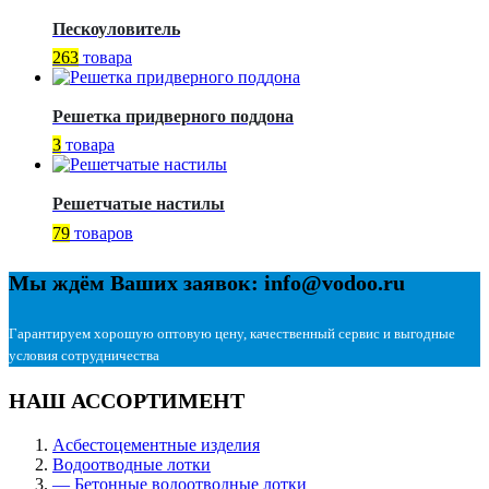
Пескоуловитель
263
товара
Решетка придверного поддона
3
товара
Решетчатые настилы
79
товаров
Мы ждём Ваших заявок: info@vodoo.ru
Гарантируем хорошую оптовую цену, качественный сервис и выгодные
условия сотрудничества
НАШ АССОРТИМЕНТ
Асбестоцементные изделия
Водоотводные лотки
— Бетонные водоотводные лотки