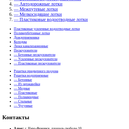
— Автодорожные лотки
— Межпутевые лотки
— Мелкосидящие лотки
— Пластиковые водоотводные лотки
Пластиковые усиленные водоотводные лотки
Полимербетонные лотки
Дождеприемники
Колодцы
Люки канализационные
Пескоуловители
— Бетонные пескоуловители
— Усиленные пескоуловители
— Пластиковые пескоуловители
Решетки придверного поддона
Решетки водоприемные
— Бетонные
— Из нержавейки
— Медные
— Пластиковые
— Полиамидные
— Стальные
— Чугунные
Контакты
Адрес:
г. Наро-Фоминск, площадь свободы 10