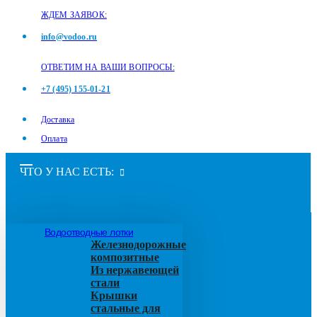
ЖДЕМ ЗАЯВОК:
info@vodoo.ru
ОТВЕТИМ НА ВАШИ ВОПРОСЫ:
+7 (495) 155-01-21
Доставка
Оплата
ЧТО У НАС ЕСТЬ:
Водоотводные лотки
Железнодорожные
композитные
Из нержавеющей
стали
Крышки
стальные для