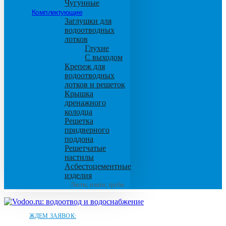
Чугунные
Комплектующие
Заглушки для
водоотводных
лотков
Глухие
С выходом
Крепеж для
водоотводных
лотков и решеток
Крышка
дренажного
колодца
Решетка
придверного
поддона
Решетчатые
настилы
Асбестоцементные
изделия
Листы, плиты, трубы
ЖДЕМ ЗАЯВОК: