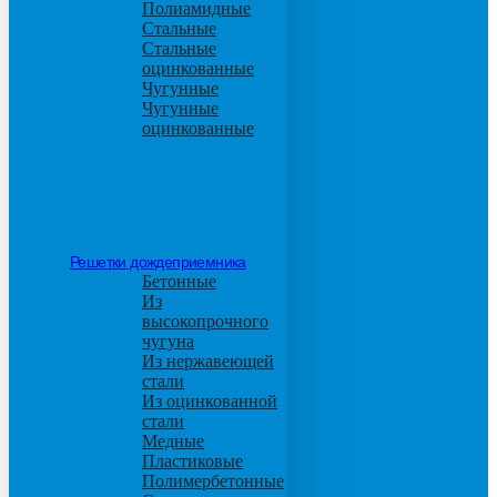
Полиамидные
Стальные
Стальные
оцинкованные
Чугунные
Чугунные
оцинкованные
Решетки дождеприемника
Бетонные
Из
высокопрочного
чугуна
Из нержавеющей
стали
Из оцинкованной
стали
Медные
Пластиковые
Полимербетонные