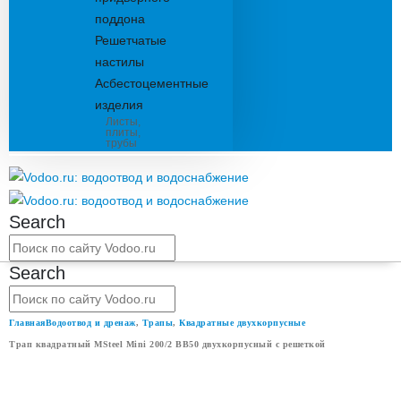
поддона
Решетчатые
настилы
Асбестоцементные
изделия
Листы,
плиты,
трубы
Search
Search
Главная
Водоотвод и дренаж
,
Трапы
,
Квадратные двухкорпусные
Трап квадратный MSteel Mini 200/2 ВВ50 двухкорпусный с решеткой
ТРАП КВАДРАТНЫЙ MSTEEL