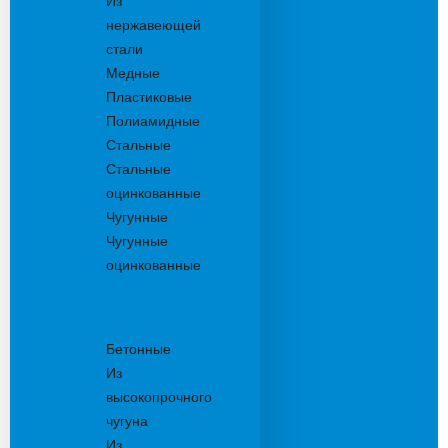
Из
нержавеющей
стали
Медные
Пластиковые
Полиамидные
Стальные
Стальные
оцинкованные
Чугунные
Чугунные
оцинкованные
Решетки
дождеприемника
Бетонные
Из
высокопрочного
чугуна
Из