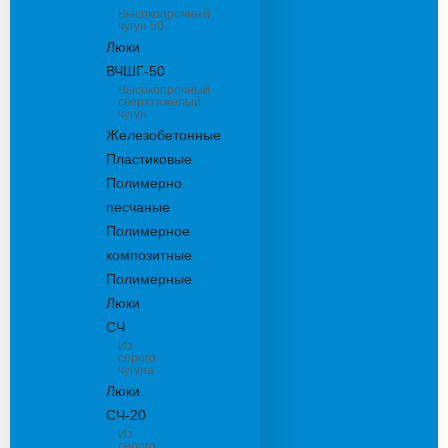
Высокопрочный
чугун 50
Люки
ВЧШГ-50
Высокопрочный
сверхтяжелый
чугун
Железобетонные
Пластиковые
Полимерно
песчаные
Полимерное
композитные
Полимерные
Люки
СЧ
Из
серого
чугуна
Люки
СЧ-20
Из
серого