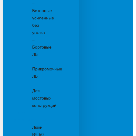
–
Бетонные
усиленные
без
уголка
–
Бортовые
ЛВ
–
Прикромочные
ЛВ
–
Для
мостовых
конструкций
Люки
канализационные
Люки
ВЧ-50