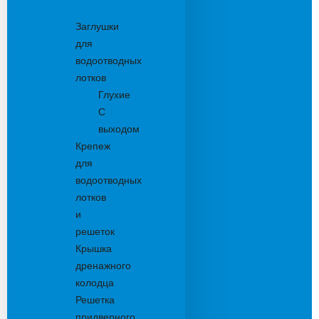
Комплектующие
Заглушки
для
водоотводных
лотков
Глухие
С
выходом
Крепеж
для
водоотводных
лотков
и
решеток
Крышка
дренажного
колодца
Решетка
придверного