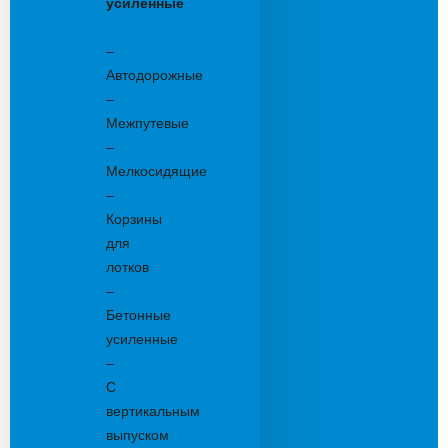
усиленные
Бетонные:
–
Автодорожные
–
Межпутевые
–
Мелкосидящие
–
Корзины
для
лотков
–
Бетонные
усиленные
–
С
вертикальным
выпуском