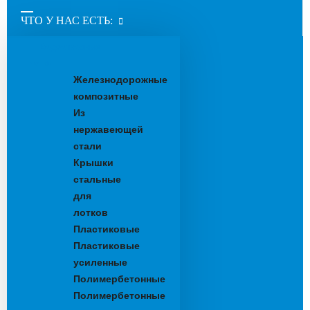
ЧТО У НАС ЕСТЬ:
Водоотводные
лотки
Железнодорожные
композитные
Из
нержавеющей
стали
Крышки
стальные
для
лотков
Пластиковые
Пластиковые
усиленные
Полимербетонные
Полимербетонные