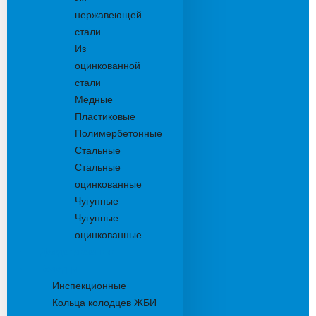
нержавеющей
стали
Из
оцинкованной
стали
Медные
Пластиковые
Полимербетонные
Стальные
Стальные
оцинкованные
Чугунные
Чугунные
оцинкованные
Дождеприемники
Колодцы
Инспекционные
Кольца колодцев ЖБИ