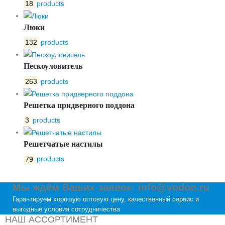
18
products
Люки
132
products
Пескоуловитель
263
products
Решетка придверного поддона
3
products
Решетчатые настилы
79
products
Мы ждём Ваших заявок: info@vodoo.ru
Гарантируем хорошую оптовую цену, качественный сервис и
выгодные условия сотрудничества
НАШ АССОРТИМЕНТ