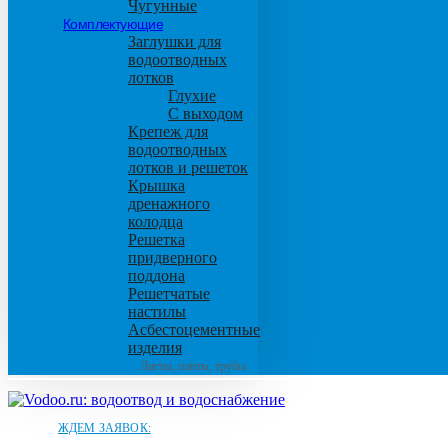
Чугунные
Комплектующие
Заглушки для
водоотводных
лотков
Глухие
С выходом
Крепеж для
водоотводных
лотков и решеток
Крышка
дренажного
колодца
Решетка
придверного
поддона
Решетчатые
настилы
Асбестоцементные
изделия
Листы, плиты, трубы
ЖДЕМ ЗАЯВОК: