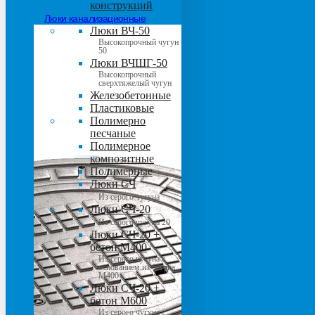
конструкций
Люки канализационные
Люки ВЧ-50
Высокопрочный чугун
50
Люки ВЧШГ-50
Высокопрочный
сверхтяжелый чугун
Железобетонные
Пластиковые
Полимерно
песчаные
Полимерное
композитные
Полимерные
Люки СЧ
Из серого чугуна
Люки СЧ-20
Из серого чугуна 20
Люки СЧ-20 +
бетон М400
Из серого чугуна с
основанием из бетона
М400
Люки СЧ-20 +
бетон М600
Из серого чугуна с