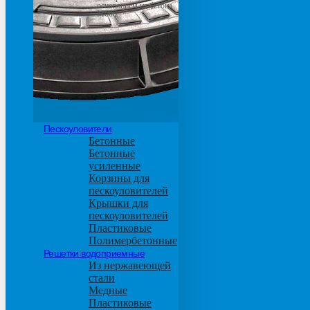
основанием из бетона
М600
Пескоуловители
Бетонные
Бетонные
усиленные
Корзины для
пескоуловителей
Крышки для
пескоуловителей
Пластиковые
Полимербетонные
Решетки водоприемные
Из нержавеющей
стали
Медные
Пластиковые