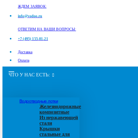
ЖДЕМ ЗАЯВОК:
info@vodoo.ru
ОТВЕТИМ НА ВАШИ ВОПРОСЫ:
+7 (495) 155-01-21
Доставка
Оплата
ЧТО У НАС ЕСТЬ:
Водоотводные лотки
Железнодорожные
композитные
Из нержавеющей
стали
Крышки
стальные для