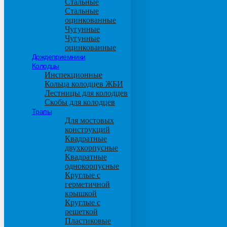
Стальные
Стальные
оцинкованные
Чугунные
Чугунные
оцинкованные
Дождеприемники
Колодцы
Инспекционные
Кольца колодцев ЖБИ
Лестницы для колодцев
Скобы для колодцев
Трапы
Для мостовых
конструкций
Квадратные
двухкорпусные
Квадратные
однокорпусные
Круглые с
герметичной
крышкой
Круглые с
решеткой
Пластиковые