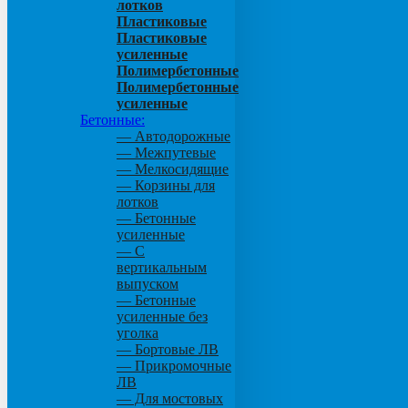
лотков
Пластиковые
Пластиковые
усиленные
Полимербетонные
Полимербетонные
усиленные
Бетонные:
— Автодорожные
— Межпутевые
— Мелкосидящие
— Корзины для
лотков
— Бетонные
усиленные
— С
вертикальным
выпуском
— Бетонные
усиленные без
уголка
— Бортовые ЛВ
— Прикромочные
ЛВ
— Для мостовых