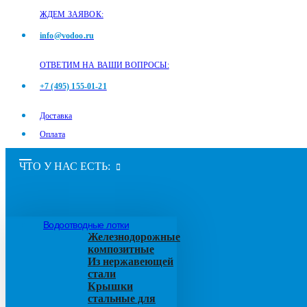
ЖДЕМ ЗАЯВОК:
info@vodoo.ru
ОТВЕТИМ НА ВАШИ ВОПРОСЫ:
+7 (495) 155-01-21
Доставка
Оплата
ЧТО У НАС ЕСТЬ:
Водоотводные лотки
Железнодорожные
композитные
Из нержавеющей
стали
Крышки
стальные для