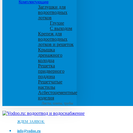
Комплектующие
Заглушки для
водоотводных
лотков
Глухие
С выходом
Крепеж для
водоотводных
лотков и решеток
Крышка
дренажного
колодца
Решетка
придверного
поддона
Решетчатые
настилы
Асбестоцементные
изделия
Листы, плиты, трубы
ЖДЕМ ЗАЯВОК:
info@vodoo.ru