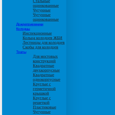
Стальные
оцинкованные
Чугунные
Чугунные
оцинкованные
Дождеприемники
Колодцы
Инспекционные
Кольца колодцев ЖБИ
Лестницы для колодцев
Скобы для колодцев
Трапы
Для мостовых
конструкций
Квадратные
двухкорпусные
Квадратные
однокорпусные
Круглые с
герметичной
крышкой
Круглые с
решеткой
Пластиковые
Чугунные