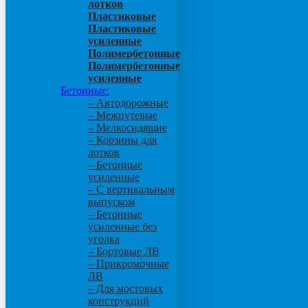
лотков
Пластиковые
Пластиковые
усиленные
Полимербетонные
Полимербетонные
усиленные
Бетонные:
– Автодорожные
– Межпутевые
– Мелкосидящие
– Корзины для
лотков
– Бетонные
усиленные
– С вертикальным
выпуском
– Бетонные
усиленные без
уголка
– Бортовые ЛВ
– Прикромочные
ЛВ
– Для мостовых
конструкций