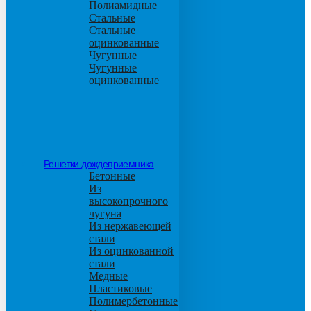
Полиамидные
Стальные
Стальные
оцинкованные
Чугунные
Чугунные
оцинкованные
Решетки дождеприемника
Бетонные
Из
высокопрочного
чугуна
Из нержавеющей
стали
Из оцинкованной
стали
Медные
Пластиковые
Полимербетонные