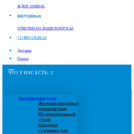
ЖДЕМ ЗАЯВОК:
info@vodoo.ru
ОТВЕТИМ НА ВАШИ ВОПРОСЫ:
+7 (495) 155-01-21
Доставка
Оплата
ЧТО У НАС ЕСТЬ:
Водоотводные лотки
Железнодорожные
композитные
Из нержавеющей
стали
Крышки
стальные для