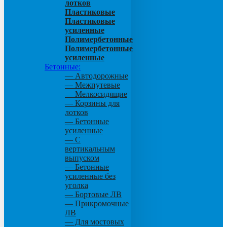
лотков
Пластиковые
Пластиковые
усиленные
Полимербетонные
Полимербетонные
усиленные
Бетонные:
— Автодорожные
— Межпутевые
— Мелкосидящие
— Корзины для
лотков
— Бетонные
усиленные
— С
вертикальным
выпуском
— Бетонные
усиленные без
уголка
— Бортовые ЛВ
— Прикромочные
ЛВ
— Для мостовых