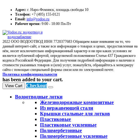
Адрес:
г. Наро-Фоминск, площадь свободы 10
Телефон:
+7 (495) 155-0121
Email:
info@vodoo.ru
Рабочее время:
9:00 - 18:00 Пн-Пт
2022 ООО ВОДООТВОД ИНН 7720377683 Обращаем ваше внимание на то, что
данный интернет-сайт, а также вся информация о товарах и ценах, предоставленная на
нём, носит исключительно информационный характер и ни при каких условиях не
является публичной офертой, определяемой положениями Статьи 437 Гражданского
кодекса Российской Федерации. Для получения подробной информации о наличии и
стоимости указанных товаров и (или) услуг, пожалуйста, обращайтесь к менеджеру
сайта с помощью специальной формы связи или по электронной почте.
Политика конфиденциальности
has been added to your cart.
Checkout
View Cart
Водоотводные лотки
Железнодорожные композитные
Из нержавеющей стали
Крышки стальные для лотков
Пластиковые
Пластиковые усиленные
Полимербетонные
Полимербетонные усиленные