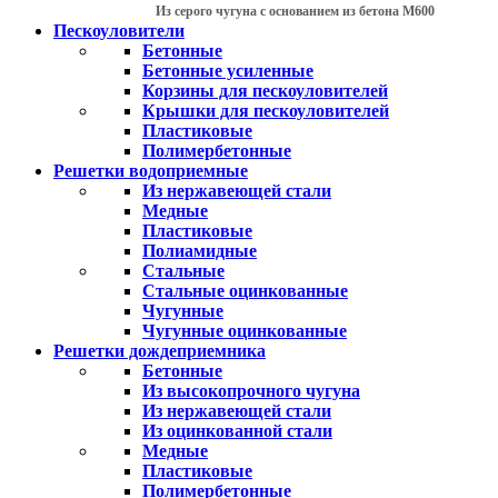
Из серого чугуна с основанием из бетона М600
Пескоуловители
Бетонные
Бетонные усиленные
Корзины для пескоуловителей
Крышки для пескоуловителей
Пластиковые
Полимербетонные
Решетки водоприемные
Из нержавеющей стали
Медные
Пластиковые
Полиамидные
Стальные
Стальные оцинкованные
Чугунные
Чугунные оцинкованные
Решетки дождеприемника
Бетонные
Из высокопрочного чугуна
Из нержавеющей стали
Из оцинкованной стали
Медные
Пластиковые
Полимербетонные