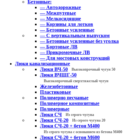
Бетонные:
— Автодорожные
— Межпутевые
— Мелкосидящие
— Корзины для лотков
— Бетонные усиленные
— С вертикальным выпуском
— Бетонные усиленные без уголка
— Бортовые ЛВ
— Прикромочные ЛВ
— Для мостовых конструкций
Люки канализационные
Люки ВЧ-50
Высокопрочный чугун 50
Люки ВЧШГ-50
Высокопрочный сверхтяжелый чугун
Железобетонные
Пластиковые
Полимерно песчаные
Полимерное композитные
Полимерные
Люки СЧ
Из серого чугуна
Люки СЧ-20
Из серого чугуна 20
Люки СЧ-20 + бетон М400
Из серого чугуна с основанием из бетона М400
Люки СЧ-20 + бетон М600