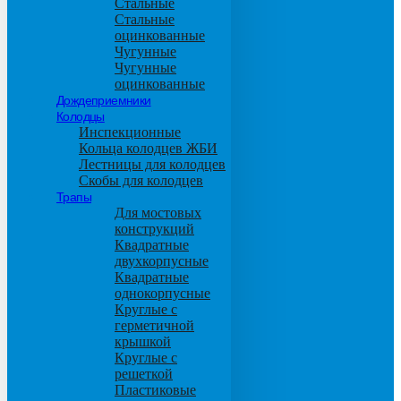
Стальные
Стальные
оцинкованные
Чугунные
Чугунные
оцинкованные
Дождеприемники
Колодцы
Инспекционные
Кольца колодцев ЖБИ
Лестницы для колодцев
Скобы для колодцев
Трапы
Для мостовых
конструкций
Квадратные
двухкорпусные
Квадратные
однокорпусные
Круглые с
герметичной
крышкой
Круглые с
решеткой
Пластиковые