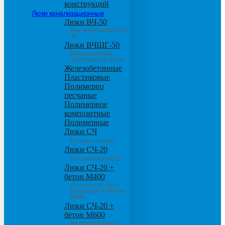
конструкций
Люки канализационные
Люки ВЧ-50
Высокопрочный чугун
50
Люки ВЧШГ-50
Высокопрочный
сверхтяжелый чугун
Железобетонные
Пластиковые
Полимерно
песчаные
Полимерное
композитные
Полимерные
Люки СЧ
Из серого чугуна
Люки СЧ-20
Из серого чугуна 20
Люки СЧ-20 +
бетон М400
Из серого чугуна с
основанием из бетона
М400
Люки СЧ-20 +
бетон М600
Из серого чугуна с