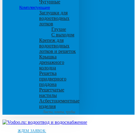
Чугунные
Комплектующие
Заглушки для
водоотводных
лотков
Глухие
С выходом
Крепеж для
водоотводных
лотков и решеток
Крышка
дренажного
колодца
Решетка
придверного
поддона
Решетчатые
настилы
Асбестоцементные
изделия
Листы, плиты, трубы
ЖДЕМ ЗАЯВОК: