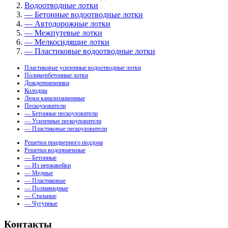
Водоотводные лотки
— Бетонные водоотводные лотки
— Автодорожные лотки
— Межпутевые лотки
— Мелкосидящие лотки
— Пластиковые водоотводные лотки
Пластиковые усиленные водоотводные лотки
Полимербетонные лотки
Дождеприемники
Колодцы
Люки канализационные
Пескоуловители
— Бетонные пескоуловители
— Усиленные пескоуловители
— Пластиковые пескоуловители
Решетки придверного поддона
Решетки водоприемные
— Бетонные
— Из нержавейки
— Медные
— Пластиковые
— Полиамидные
— Стальные
— Чугунные
Контакты