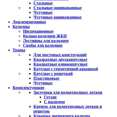
Стальные
Стальные оцинкованные
Чугунные
Чугунные оцинкованные
Дождеприемники
Колодцы
Инспекционные
Кольца колодцев ЖБИ
Лестницы для колодцев
Скобы для колодцев
Трапы
Для мостовых конструкций
Квадратные двухкорпусные
Квадратные однокорпусные
Круглые с герметичной крышкой
Круглые с решеткой
Пластиковые
Чугунные
Комплектующие
Заглушки для водоотводных лотков
Глухие
С выходом
Крепеж для водоотводных лотков и
решеток
Крышка дренажного колодца