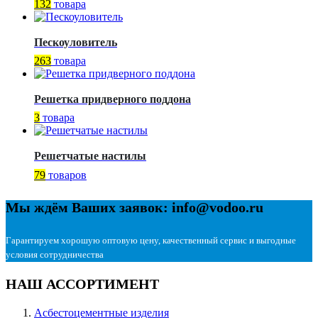
132
товара
Пескоуловитель
263
товара
Решетка придверного поддона
3
товара
Решетчатые настилы
79
товаров
Мы ждём Ваших заявок: info@vodoo.ru
Гарантируем хорошую оптовую цену, качественный сервис и выгодные
условия сотрудничества
НАШ АССОРТИМЕНТ
Асбестоцементные изделия