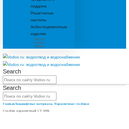
поддона
Решетчатые
настилы
Асбестоцементные
изделия
Листы,
плиты,
трубы
Search
Search
Главная
Ландшафтные материалы
,
Парковочные столбики
Столбик парковочный СТ-100Б
СТОЛБИК ПАРКОВОЧНЫЙ