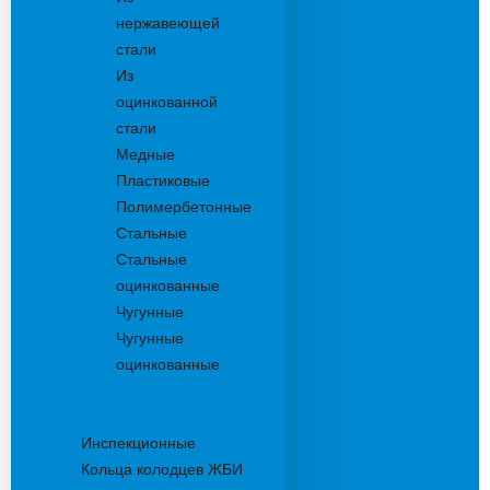
нержавеющей
стали
Из
оцинкованной
стали
Медные
Пластиковые
Полимербетонные
Стальные
Стальные
оцинкованные
Чугунные
Чугунные
оцинкованные
Дождеприемники
Колодцы
Инспекционные
Кольца колодцев ЖБИ