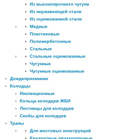
Из высокопрочного чугуна
Из нержавеющей стали
Из оцинкованной стали
Медные
Пластиковые
Полимербетонные
Стальные
Стальные оцинкованные
Чугунные
Чугунные оцинкованные
Дождеприемники
Колодцы
Инспекционные
Кольца колодцев ЖБИ
Лестницы для колодцев
Скобы для колодцев
Трапы
Для мостовых конструкций
Квадратные двухкорпусные