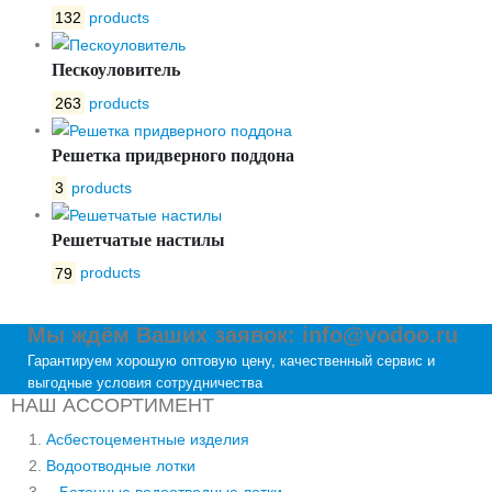
132
products
Пескоуловитель
263
products
Решетка придверного поддона
3
products
Решетчатые настилы
79
products
Мы ждём Ваших заявок: info@vodoo.ru
Гарантируем хорошую оптовую цену, качественный сервис и
выгодные условия сотрудничества
НАШ АССОРТИМЕНТ
Асбестоцементные изделия
Водоотводные лотки