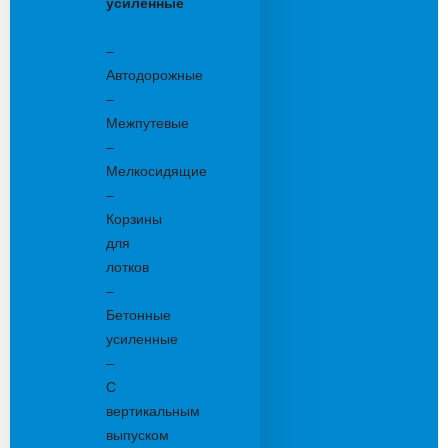
усиленные
Бетонные:
–
Автодорожные
–
Межпутевые
–
Мелкосидящие
–
Корзины
для
лотков
–
Бетонные
усиленные
–
С
вертикальным
выпуском