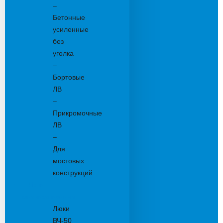
–
Бетонные
усиленные
без
уголка
–
Бортовые
ЛВ
–
Прикромочные
ЛВ
–
Для
мостовых
конструкций
Люки
канализационные
Люки
ВЧ-50