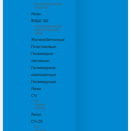
Высокопрочный
чугун 50
Люки
ВЧШГ-50
Высокопрочный
сверхтяжелый
чугун
Железобетонные
Пластиковые
Полимерно
песчаные
Полимерное
композитные
Полимерные
Люки
СЧ
Из
серого
чугуна
Люки
СЧ-20
Из
серого