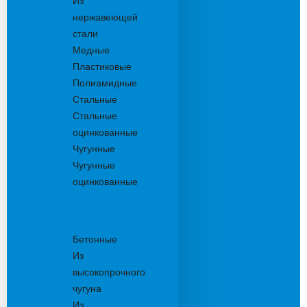
Из
нержавеющей
стали
Медные
Пластиковые
Полиамидные
Стальные
Стальные
оцинкованные
Чугунные
Чугунные
оцинкованные
Решетки
дождеприемника
Бетонные
Из
высокопрочного
чугуна
Из