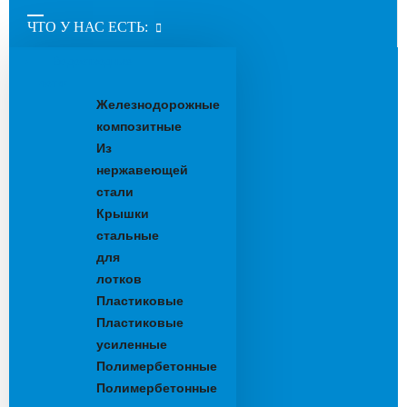
ЧТО У НАС ЕСТЬ:
Водоотводные
лотки
Железнодорожные
композитные
Из
нержавеющей
стали
Крышки
стальные
для
лотков
Пластиковые
Пластиковые
усиленные
Полимербетонные
Полимербетонные