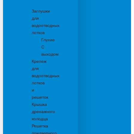
Комплектующие
Заглушки
для
водоотводных
лотков
Глухие
С
выходом
Крепеж
для
водоотводных
лотков
и
решеток
Крышка
дренажного
колодца
Решетка
придверного