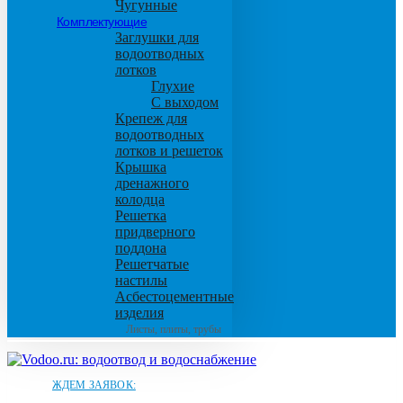
Чугунные
Комплектующие
Заглушки для
водоотводных
лотков
Глухие
С выходом
Крепеж для
водоотводных
лотков и решеток
Крышка
дренажного
колодца
Решетка
придверного
поддона
Решетчатые
настилы
Асбестоцементные
изделия
Листы, плиты, трубы
ЖДЕМ ЗАЯВОК: