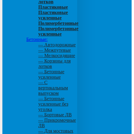
лотков
Пластиковые
Пластиковые
усиленные
Полимербетонные
Полимербетонные
усиленные
Бетонные:
— Автодорожные
— Межпутевые
— Мелкосидящие
— Корзины для
лотков
— Бетонные
усиленные
— С
вертикальным
выпуском
— Бетонные
усиленные без
уголка
— Бортовые ЛВ
— Прикромочные
ЛВ
— Для мостовых