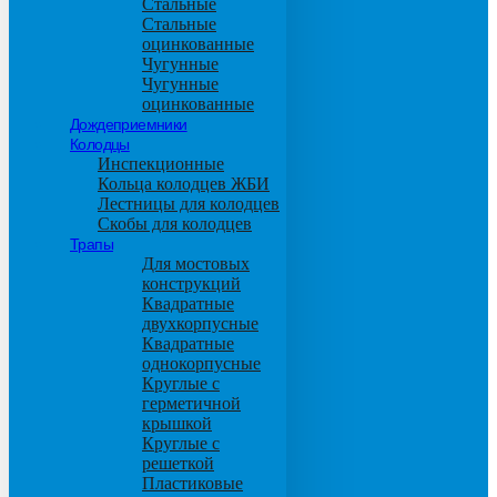
Стальные
Стальные
оцинкованные
Чугунные
Чугунные
оцинкованные
Дождеприемники
Колодцы
Инспекционные
Кольца колодцев ЖБИ
Лестницы для колодцев
Скобы для колодцев
Трапы
Для мостовых
конструкций
Квадратные
двухкорпусные
Квадратные
однокорпусные
Круглые с
герметичной
крышкой
Круглые с
решеткой
Пластиковые