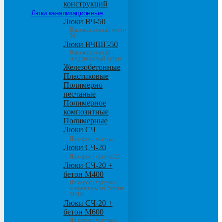
конструкций
Люки канализационные
Люки ВЧ-50
Высокопрочный чугун
50
Люки ВЧШГ-50
Высокопрочный
сверхтяжелый чугун
Железобетонные
Пластиковые
Полимерно
песчаные
Полимерное
композитные
Полимерные
Люки СЧ
Из серого чугуна
Люки СЧ-20
Из серого чугуна 20
Люки СЧ-20 +
бетон М400
Из серого чугуна с
основанием из бетона
М400
Люки СЧ-20 +
бетон М600
Из серого чугуна с