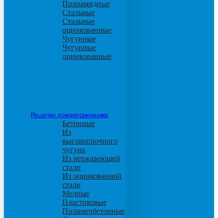
Полиамидные
Стальные
Стальные
оцинкованные
Чугунные
Чугунные
оцинкованные
Решетки дождеприемника
Бетонные
Из
высокопрочного
чугуна
Из нержавеющей
стали
Из оцинкованной
стали
Медные
Пластиковые
Полимербетонные