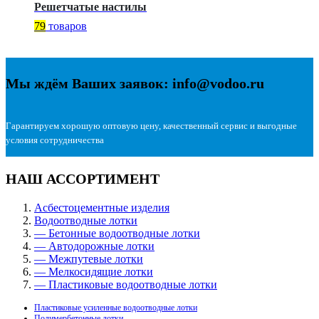
Решетчатые настилы
79
товаров
Мы ждём Ваших заявок: info@vodoo.ru
Гарантируем хорошую оптовую цену, качественный сервис и выгодные
условия сотрудничества
НАШ АССОРТИМЕНТ
Асбестоцементные изделия
Водоотводные лотки
— Бетонные водоотводные лотки
— Автодорожные лотки
— Межпутевые лотки
— Мелкосидящие лотки
— Пластиковые водоотводные лотки
Пластиковые усиленные водоотводные лотки
Полимербетонные лотки