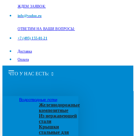
ЖДЕМ ЗАЯВОК:
info@vodoo.ru
ОТВЕТИМ НА ВАШИ ВОПРОСЫ:
+7 (495) 155-01-21
Доставка
Оплата
ЧТО У НАС ЕСТЬ:
Водоотводные лотки
Железнодорожные
композитные
Из нержавеющей
стали
Крышки
стальные для