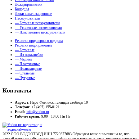
Дождеприемники
Колодцы
Люки канализационные
Пескоуловители
— Бетонные пескоуловители
— Усиленные пескоуловители
— Пластиковые пескоуловители
Решетки придверного поддона
Решетки водоприемные
— Бетонные
— Из нержавейки
— Медные
— Пластиковые
— Полиамидные
— Стальные
— Чугунные
Контакты
Адрес:
г. Наро-Фоминск, площадь свободы 10
Телефон:
+7 (495) 155-0121
Email:
info@vodoo.ru
Рабочее время:
9:00 - 18:00 Пн-Пт
2022 ООО ВОДООТВОД ИНН 7720377683 Обращаем ваше внимание на то, что
данный интернет-сайт, а также вся информация о товарах и ценах, предоставленная на