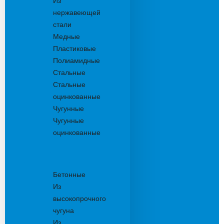
Из
нержавеющей
стали
Медные
Пластиковые
Полиамидные
Стальные
Стальные
оцинкованные
Чугунные
Чугунные
оцинкованные
Решетки
дождеприемника
Бетонные
Из
высокопрочного
чугуна
Из