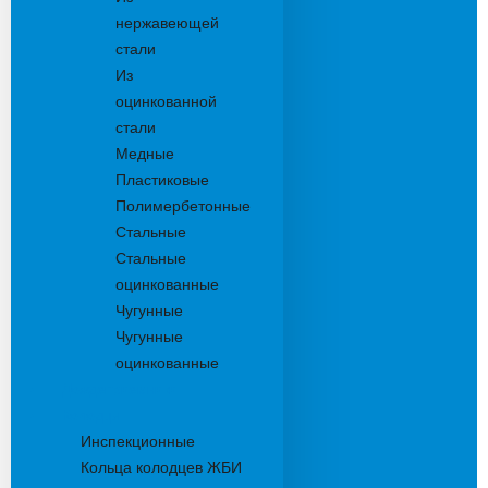
нержавеющей
стали
Из
оцинкованной
стали
Медные
Пластиковые
Полимербетонные
Стальные
Стальные
оцинкованные
Чугунные
Чугунные
оцинкованные
Дождеприемники
Колодцы
Инспекционные
Кольца колодцев ЖБИ