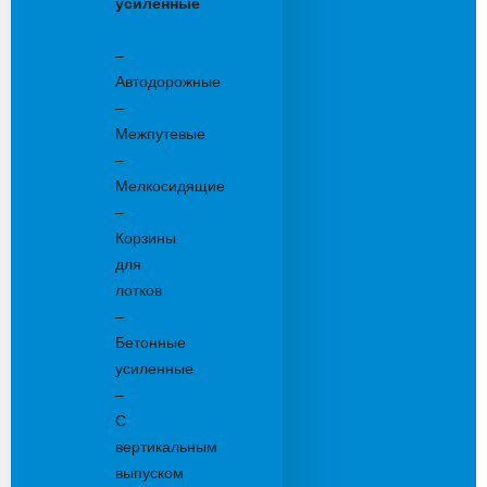
усиленные
Бетонные:
–
Автодорожные
–
Межпутевые
–
Мелкосидящие
–
Корзины
для
лотков
–
Бетонные
усиленные
–
С
вертикальным
выпуском