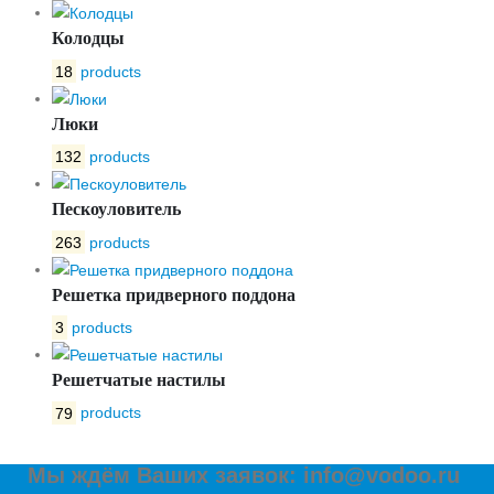
Колодцы
18
products
Люки
132
products
Пескоуловитель
263
products
Решетка придверного поддона
3
products
Решетчатые настилы
79
products
Мы ждём Ваших заявок: info@vodoo.ru