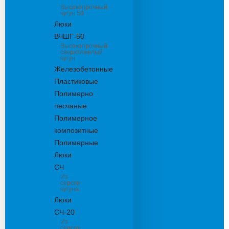
Высокопрочный
чугун 50
Люки
ВЧШГ-50
Высокопрочный
сверхтяжелый
чугун
Железобетонные
Пластиковые
Полимерно
песчаные
Полимерное
композитные
Полимерные
Люки
СЧ
Из
серого
чугуна
Люки
СЧ-20
Из
серого