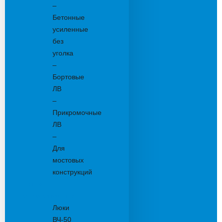
–
Бетонные
усиленные
без
уголка
–
Бортовые
ЛВ
–
Прикромочные
ЛВ
–
Для
мостовых
конструкций
Люки
канализационные
Люки
ВЧ-50