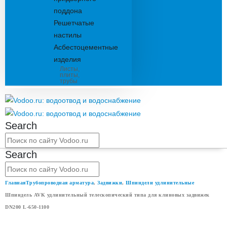
поддона
Решетчатые
настилы
Асбестоцементные
изделия
Листы,
плиты,
трубы
Search
Search
Главная
Трубопроводная арматура
,
Задвижки
,
Шпиндели удлинительные
Шпиндель AVK удлинительный телескопический типа для клиновых задвижек
DN200 L-650-1100
ШПИНДЕЛЬ AVK