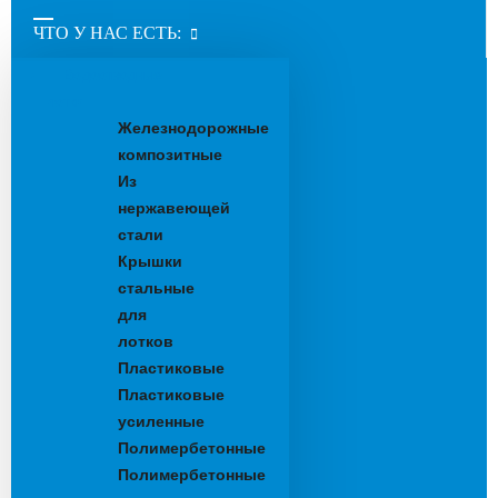
ЧТО У НАС ЕСТЬ:
Водоотводные
лотки
Железнодорожные
композитные
Из
нержавеющей
стали
Крышки
стальные
для
лотков
Пластиковые
Пластиковые
усиленные
Полимербетонные
Полимербетонные