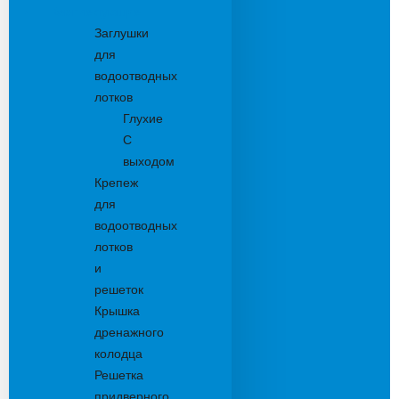
Комплектующие
Заглушки
для
водоотводных
лотков
Глухие
С
выходом
Крепеж
для
водоотводных
лотков
и
решеток
Крышка
дренажного
колодца
Решетка
придверного