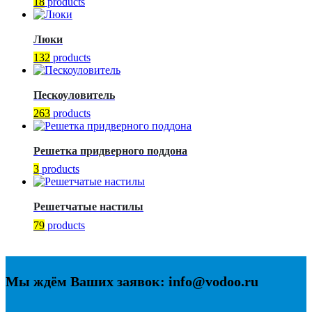
18
products
Люки
132
products
Пескоуловитель
263
products
Решетка придверного поддона
3
products
Решетчатые настилы
79
products
Мы ждём Ваших заявок: info@vodoo.ru