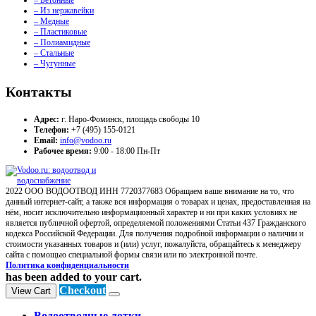
– Бетонные
– Из нержавейки
– Медные
– Пластиковые
– Полиамидные
– Стальные
– Чугунные
Контакты
Адрес:
г. Наро-Фоминск, площадь свободы 10
Телефон:
+7 (495) 155-0121
Email:
info@vodoo.ru
Рабочее время:
9:00 - 18:00 Пн-Пт
2022 ООО ВОДООТВОД ИНН 7720377683 Обращаем ваше внимание на то, что
данный интернет-сайт, а также вся информация о товарах и ценах, предоставленная на
нём, носит исключительно информационный характер и ни при каких условиях не
является публичной офертой, определяемой положениями Статьи 437 Гражданского
кодекса Российской Федерации. Для получения подробной информации о наличии и
стоимости указанных товаров и (или) услуг, пожалуйста, обращайтесь к менеджеру
сайта с помощью специальной формы связи или по электронной почте.
Политика конфиденциальности
has been added to your cart.
Checkout
View Cart
Водоотводные лотки