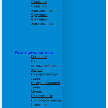
Стальные
Стальные
оцинкованные
Чугунные
Чугунные
оцинкованные
Решетки дождеприемника
Бетонные
Из
высокопрочного
чугуна
Из нержавеющей
стали
Из оцинкованной
стали
Медные
Пластиковые
Полимербетонные
Стальные