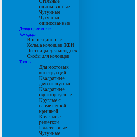
Стальные
оцинкованные
Чугунные
Чугунные
оцинкованные
Дождеприемники
Колодцы
Инспекционные
Кольца колодцев ЖБИ
Лестницы для колодцев
Скобы для колодцев
Трапы
Для мостовых
конструкций
Квадратные
двухкорпусные
Квадратные
однокорпусные
Круглые с
герметичной
крышкой
Круглые с
решеткой
Пластиковые
Чугунные