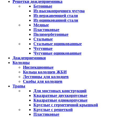
Решетки дождеприемника
Бетонные
Из высокопрочного чугуна
Из нержавеющей стали
Из оцинкованной стали
Медные
Пластиковые
Полимербетонные
Стальные
Стальные оцинкованные
Чугунные
Чугунные оцинкованные
Дождеприемники
Колодцы
Инспекционные
Кольца колодцев ЖБИ
Лестницы для колодцев
Скобы для колодцев
Трапы
Для мостовых конструкций
Квадратные двухкорпусные
Квадратные однокорпусные
Круглые с герметичной крышкой
Круглые с решеткой
Пластиковые