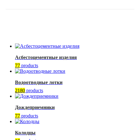
DN200 L-1050-1750
Асбестоцементные изделия
77
products
Водоотводные лотки
2180
products
Дождеприемники
77
products
Колодцы