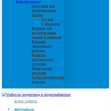
Комплектующие
Заглушки для
водоотводных
лотков
Глухие
С выходом
Крепеж для
водоотводных
лотков и решеток
Крышка
дренажного
колодца
Решетка
придверного
поддона
Решетчатые
настилы
Асбестоцементные
изделия
Листы, плиты, трубы
ЖДЕМ ЗАЯВОК:
info@vodoo.ru