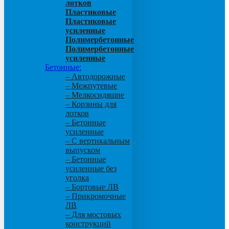
лотков
Пластиковые
Пластиковые
усиленные
Полимербетонные
Полимербетонные
усиленные
Бетонные:
– Автодорожные
– Межпутевые
– Мелкосидящие
– Корзины для
лотков
– Бетонные
усиленные
– С вертикальным
выпуском
– Бетонные
усиленные без
уголка
– Бортовые ЛВ
– Прикромочные
ЛВ
– Для мостовых
конструкций