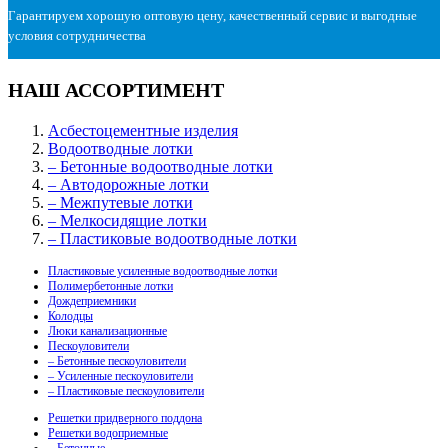
Гарантируем хорошую оптовую цену, качественный сервис и выгодные
условия сотрудничества
НАШ АССОРТИМЕНТ
Асбестоцементные изделия
Водоотводные лотки
– Бетонные водоотводные лотки
– Автодорожные лотки
– Межпутевые лотки
– Мелкосидящие лотки
– Пластиковые водоотводные лотки
Пластиковые усиленные водоотводные лотки
Полимербетонные лотки
Дождеприемники
Колодцы
Люки канализационные
Пескоуловители
– Бетонные пескоуловители
– Усиленные пескоуловители
– Пластиковые пескоуловители
Решетки придверного поддона
Решетки водоприемные