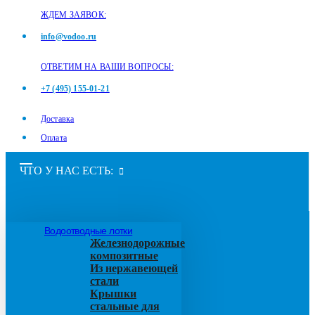
ЖДЕМ ЗАЯВОК:
info@vodoo.ru
ОТВЕТИМ НА ВАШИ ВОПРОСЫ:
+7 (495) 155-01-21
Доставка
Оплата
ЧТО У НАС ЕСТЬ:
Водоотводные лотки
Железнодорожные
композитные
Из нержавеющей
стали
Крышки
стальные для