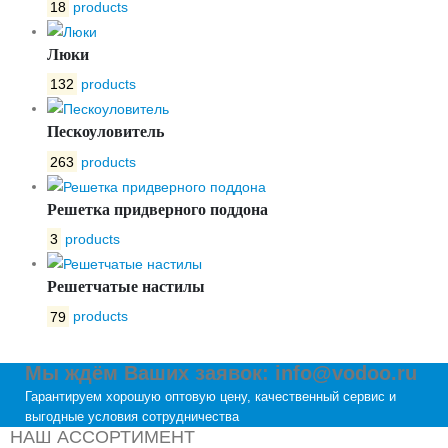
18
products
Люки
132
products
Пескоуловитель
263
products
Решетка придверного поддона
3
products
Решетчатые настилы
79
products
Мы ждём Ваших заявок: info@vodoo.ru
Гарантируем хорошую оптовую цену, качественный сервис и
выгодные условия сотрудничества
НАШ АССОРТИМЕНТ