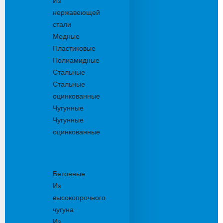
Из
нержавеющей
стали
Медные
Пластиковые
Полиамидные
Стальные
Стальные
оцинкованные
Чугунные
Чугунные
оцинкованные
Решетки
дождеприемника
Бетонные
Из
высокопрочного
чугуна
Из