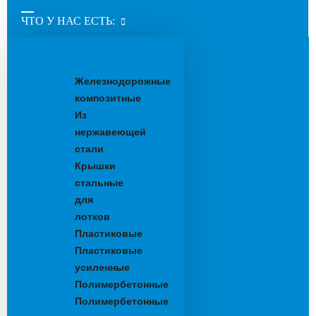
ЧТО У НАС ЕСТЬ:
Водоотводные
лотки
Железнодорожные
композитные
Из
нержавеющей
стали
Крышки
стальные
для
лотков
Пластиковые
Пластиковые
усиленные
Полимербетонные
Полимербетонные