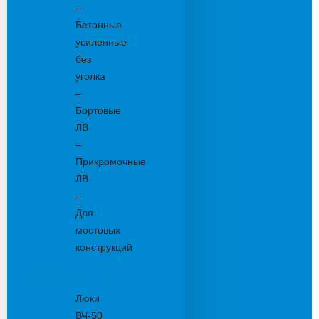
–
Бетонные
усиленные
без
уголка
–
Бортовые
ЛВ
–
Прикромочные
ЛВ
–
Для
мостовых
конструкций
Люки
канализационные
Люки
ВЧ-50