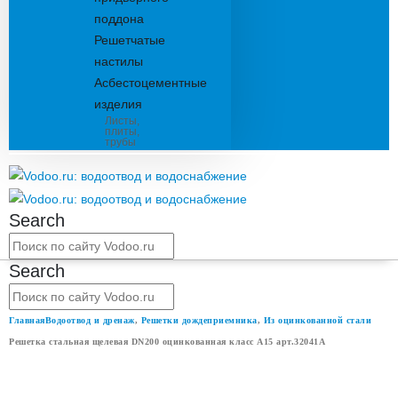
поддона
Решетчатые
настилы
Асбестоцементные
изделия
Листы,
плиты,
трубы
Search
Search
Главная
Водоотвод и дренаж
,
Решетки дождеприемника
,
Из оцинкованной стали
Решетка стальная щелевая DN200 оцинкованная класс А15 арт.32041А
РЕШЕТКА СТАЛЬНАЯ