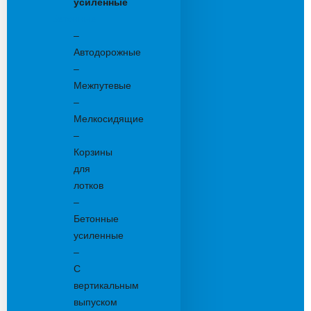
усиленные
Бетонные:
–
Автодорожные
–
Межпутевые
–
Мелкосидящие
–
Корзины
для
лотков
–
Бетонные
усиленные
–
С
вертикальным
выпуском