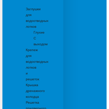
Комплектующие
Заглушки
для
водоотводных
лотков
Глухие
С
выходом
Крепеж
для
водоотводных
лотков
и
решеток
Крышка
дренажного
колодца
Решетка
придверного