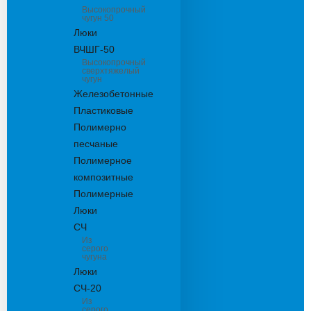
Высокопрочный
чугун 50
Люки
ВЧШГ-50
Высокопрочный
сверхтяжелый
чугун
Железобетонные
Пластиковые
Полимерно
песчаные
Полимерное
композитные
Полимерные
Люки
СЧ
Из
серого
чугуна
Люки
СЧ-20
Из
серого