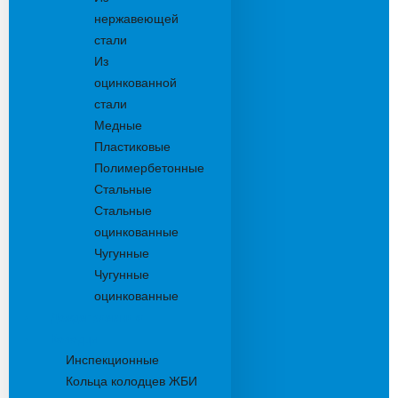
нержавеющей
стали
Из
оцинкованной
стали
Медные
Пластиковые
Полимербетонные
Стальные
Стальные
оцинкованные
Чугунные
Чугунные
оцинкованные
Дождеприемники
Колодцы
Инспекционные
Кольца колодцев ЖБИ