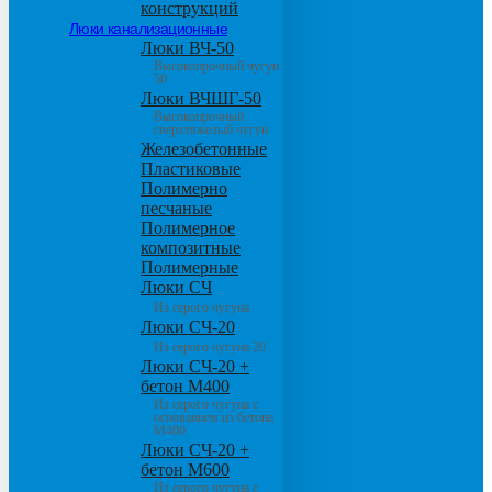
конструкций
Люки канализационные
Люки ВЧ-50
Высокопрочный чугун
50
Люки ВЧШГ-50
Высокопрочный
сверхтяжелый чугун
Железобетонные
Пластиковые
Полимерно
песчаные
Полимерное
композитные
Полимерные
Люки СЧ
Из серого чугуна
Люки СЧ-20
Из серого чугуна 20
Люки СЧ-20 +
бетон М400
Из серого чугуна с
основанием из бетона
М400
Люки СЧ-20 +
бетон М600
Из серого чугуна с