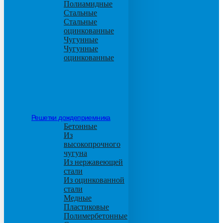
Полиамидные
Стальные
Стальные
оцинкованные
Чугунные
Чугунные
оцинкованные
Решетки дождеприемника
Бетонные
Из
высокопрочного
чугуна
Из нержавеющей
стали
Из оцинкованной
стали
Медные
Пластиковые
Полимербетонные