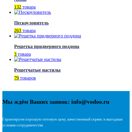
132
товара
Пескоуловитель
263
товара
Решетка придверного поддона
3
товара
Решетчатые настилы
79
товаров
Мы ждём Ваших заявок: info@vodoo.ru
Гарантируем хорошую оптовую цену, качественный сервис и выгодные
условия сотрудничества