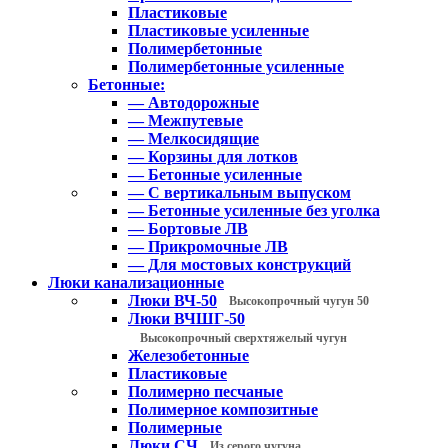
Пластиковые
Пластиковые усиленные
Полимербетонные
Полимербетонные усиленные
Бетонные:
— Автодорожные
— Межпутевые
— Мелкосидящие
— Корзины для лотков
— Бетонные усиленные
— С вертикальным выпуском
— Бетонные усиленные без уголка
— Бортовые ЛВ
— Прикромочные ЛВ
— Для мостовых конструкций
Люки канализационные
Люки ВЧ-50
Высокопрочный чугун 50
Люки ВЧШГ-50
Высокопрочный сверхтяжелый чугун
Железобетонные
Пластиковые
Полимерно песчаные
Полимерное композитные
Полимерные
Люки СЧ
Из серого чугуна