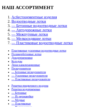
НАШ АССОРТИМЕНТ
Асбестоцементные изделия
Водоотводные лотки
— Бетонные водоотводные лотки
— Автодорожные лотки
— Межпутевые лотки
— Мелкосидящие лотки
— Пластиковые водоотводные лотки
Пластиковые усиленные водоотводные лотки
Полимербетонные лотки
Дождеприемники
Колодцы
Люки канализационные
Пескоуловители
— Бетонные пескоуловители
— Усиленные пескоуловители
— Пластиковые пескоуловители
Решетки придверного поддона
Решетки водоприемные
— Бетонные
— Из нержавейки
— Медные
— Пластиковые