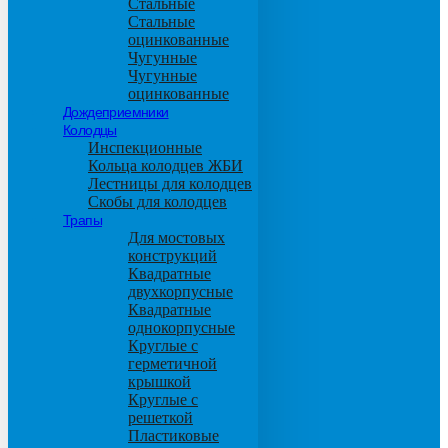
Стальные
Стальные
оцинкованные
Чугунные
Чугунные
оцинкованные
Дождеприемники
Колодцы
Инспекционные
Кольца колодцев ЖБИ
Лестницы для колодцев
Скобы для колодцев
Трапы
Для мостовых
конструкций
Квадратные
двухкорпусные
Квадратные
однокорпусные
Круглые с
герметичной
крышкой
Круглые с
решеткой
Пластиковые