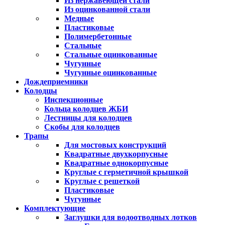
Из нержавеющей стали
Из оцинкованной стали
Медные
Пластиковые
Полимербетонные
Стальные
Стальные оцинкованные
Чугунные
Чугунные оцинкованные
Дождеприемники
Колодцы
Инспекционные
Кольца колодцев ЖБИ
Лестницы для колодцев
Скобы для колодцев
Трапы
Для мостовых конструкций
Квадратные двухкорпусные
Квадратные однокорпусные
Круглые с герметичной крышкой
Круглые с решеткой
Пластиковые
Чугунные
Комплектующие
Заглушки для водоотводных лотков