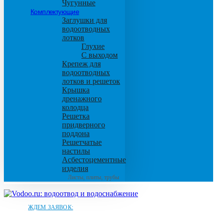
Чугунные
Комплектующие
Заглушки для
водоотводных
лотков
Глухие
С выходом
Крепеж для
водоотводных
лотков и решеток
Крышка
дренажного
колодца
Решетка
придверного
поддона
Решетчатые
настилы
Асбестоцементные
изделия
Листы, плиты, трубы
ЖДЕМ ЗАЯВОК: