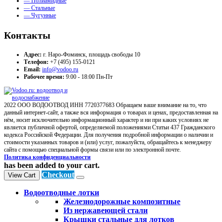
— Полиамидные
— Стальные
— Чугунные
Контакты
Адрес:
г. Наро-Фоминск, площадь свободы 10
Телефон:
+7 (495) 155-0121
Email:
info@vodoo.ru
Рабочее время:
9:00 - 18:00 Пн-Пт
2022 ООО ВОДООТВОД ИНН 7720377683 Обращаем ваше внимание на то, что
данный интернет-сайт, а также вся информация о товарах и ценах, предоставленная на
нём, носит исключительно информационный характер и ни при каких условиях не
является публичной офертой, определяемой положениями Статьи 437 Гражданского
кодекса Российской Федерации. Для получения подробной информации о наличии и
стоимости указанных товаров и (или) услуг, пожалуйста, обращайтесь к менеджеру
сайта с помощью специальной формы связи или по электронной почте.
Политика конфиденциальности
has been added to your cart.
Checkout
View Cart
Водоотводные лотки
Железнодорожные композитные
Из нержавеющей стали
Крышки стальные для лотков