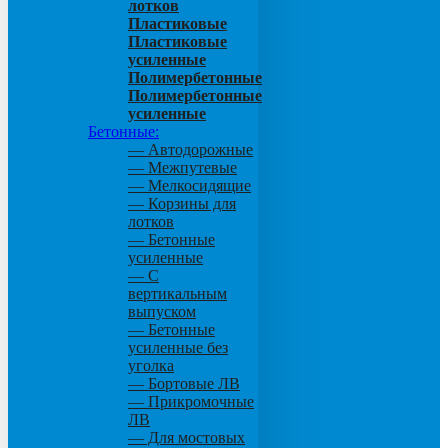
лотков
Пластиковые
Пластиковые
усиленные
Полимербетонные
Полимербетонные
усиленные
Бетонные:
— Автодорожные
— Межпутевые
— Мелкосидящие
— Корзины для
лотков
— Бетонные
усиленные
— С
вертикальным
выпуском
— Бетонные
усиленные без
уголка
— Бортовые ЛВ
— Прикромочные
ЛВ
— Для мостовых