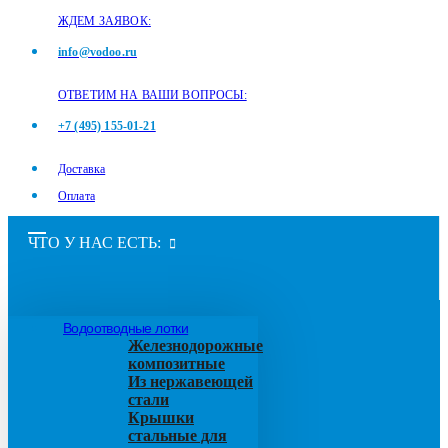
ЖДЕМ ЗАЯВОК:
info@vodoo.ru
ОТВЕТИМ НА ВАШИ ВОПРОСЫ:
+7 (495) 155-01-21
Доставка
Оплата
ЧТО У НАС ЕСТЬ:
Водоотводные лотки
Железнодорожные
композитные
Из нержавеющей
стали
Крышки
стальные для