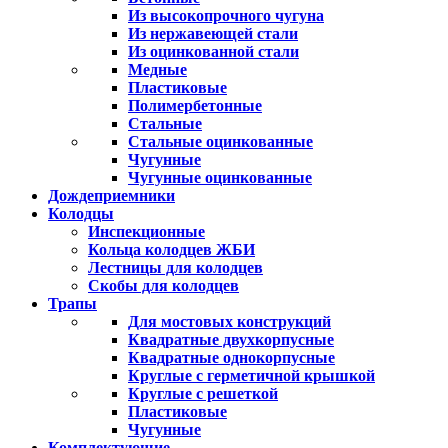
Из высокопрочного чугуна
Из нержавеющей стали
Из оцинкованной стали
Медные
Пластиковые
Полимербетонные
Стальные
Стальные оцинкованные
Чугунные
Чугунные оцинкованные
Дождеприемники
Колодцы
Инспекционные
Кольца колодцев ЖБИ
Лестницы для колодцев
Скобы для колодцев
Трапы
Для мостовых конструкций
Квадратные двухкорпусные
Квадратные однокорпусные
Круглые с герметичной крышкой
Круглые с решеткой
Пластиковые
Чугунные
Комплектующие