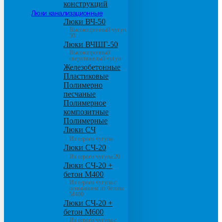
конструкций
Люки канализационные
Люки ВЧ-50
Высокопрочный чугун
50
Люки ВЧШГ-50
Высокопрочный
сверхтяжелый чугун
Железобетонные
Пластиковые
Полимерно
песчаные
Полимерное
композитные
Полимерные
Люки СЧ
Из серого чугуна
Люки СЧ-20
Из серого чугуна 20
Люки СЧ-20 +
бетон М400
Из серого чугуна с
основанием из бетона
М400
Люки СЧ-20 +
бетон М600
Из серого чугуна с