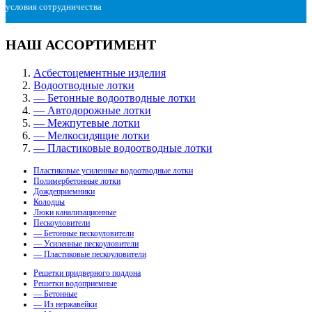
условия сотрудничества
НАШ АССОРТИМЕНТ
Асбестоцементные изделия
Водоотводные лотки
— Бетонные водоотводные лотки
— Автодорожные лотки
— Межпутевые лотки
— Мелкосидящие лотки
— Пластиковые водоотводные лотки
Пластиковые усиленные водоотводные лотки
Полимербетонные лотки
Дождеприемники
Колодцы
Люки канализационные
Пескоуловители
— Бетонные пескоуловители
— Усиленные пескоуловители
— Пластиковые пескоуловители
Решетки придверного поддона
Решетки водоприемные
— Бетонные
— Из нержавейки