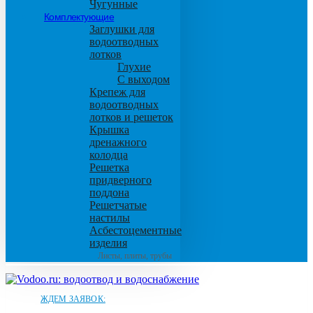
Чугунные
Комплектующие
Заглушки для
водоотводных
лотков
Глухие
С выходом
Крепеж для
водоотводных
лотков и решеток
Крышка
дренажного
колодца
Решетка
придверного
поддона
Решетчатые
настилы
Асбестоцементные
изделия
Листы, плиты, трубы
ЖДЕМ ЗАЯВОК: