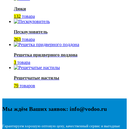
Люки
132
товара
Пескоуловитель
263
товара
Решетка придверного поддона
3
товара
Решетчатые настилы
79
товаров
Мы ждём Ваших заявок: info@vodoo.ru
Гарантируем хорошую оптовую цену, качественный сервис и выгодные