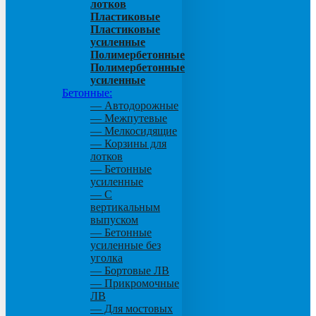
лотков
Пластиковые
Пластиковые
усиленные
Полимербетонные
Полимербетонные
усиленные
Бетонные:
— Автодорожные
— Межпутевые
— Мелкосидящие
— Корзины для
лотков
— Бетонные
усиленные
— С
вертикальным
выпуском
— Бетонные
усиленные без
уголка
— Бортовые ЛВ
— Прикромочные
ЛВ
— Для мостовых