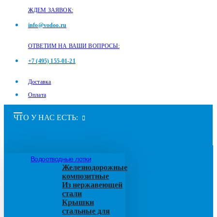
ЖДЕМ ЗАЯВОК:
info@vodoo.ru
ОТВЕТИМ НА ВАШИ ВОПРОСЫ:
+7 (495) 155-01-21
Доставка
Оплата
ЧТО У НАС ЕСТЬ:
Водоотводные лотки
Железнодорожные
композитные
Из нержавеющей
стали
Крышки
стальные для