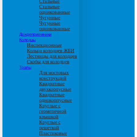
Стальные
Стальные
оцинкованные
Чугунные
Чугунные
оцинкованные
Дождеприемники
Колодцы
Инспекционные
Кольца колодцев ЖБИ
Лестницы для колодцев
Скобы для колодцев
Трапы
Для мостовых
конструкций
Квадратные
двухкорпусные
Квадратные
однокорпусные
Круглые с
герметичной
крышкой
Круглые с
решеткой
Пластиковые