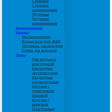
Стальные
Стальные
оцинкованные
Чугунные
Чугунные
оцинкованные
Дождеприемники
Колодцы
Инспекционные
Кольца колодцев ЖБИ
Лестницы для колодцев
Скобы для колодцев
Трапы
Для мостовых
конструкций
Квадратные
двухкорпусные
Квадратные
однокорпусные
Круглые с
герметичной
крышкой
Круглые с
решеткой
Пластиковые