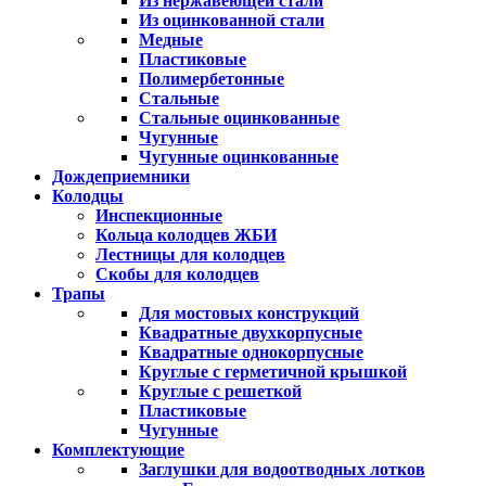
Из нержавеющей стали
Из оцинкованной стали
Медные
Пластиковые
Полимербетонные
Стальные
Стальные оцинкованные
Чугунные
Чугунные оцинкованные
Дождеприемники
Колодцы
Инспекционные
Кольца колодцев ЖБИ
Лестницы для колодцев
Скобы для колодцев
Трапы
Для мостовых конструкций
Квадратные двухкорпусные
Квадратные однокорпусные
Круглые с герметичной крышкой
Круглые с решеткой
Пластиковые
Чугунные
Комплектующие
Заглушки для водоотводных лотков