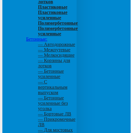
лотков
Пластиковые
Пластиковые
усиленные
Полимербетонные
Полимербетонные
усиленные
Бетонные:
— Автодорожные
— Межпутевые
— Мелкосидящие
— Корзины для
лотков
— Бетонные
усиленные
— С
вертикальным
выпуском
— Бетонные
усиленные без
уголка
— Бортовые ЛВ
— Прикромочные
ЛВ
— Для мостовых