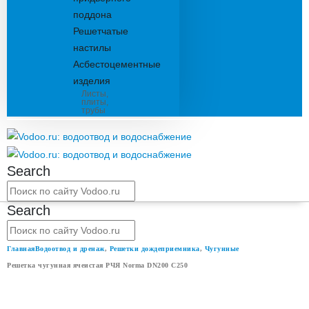
поддона
Решетчатые
настилы
Асбестоцементные
изделия
Листы,
плиты,
трубы
Search
Search
Главная
Водоотвод и дренаж
,
Решетки дождеприемника
,
Чугунные
Решетка чугунная ячеистая РЧЯ Norma DN200 C250
РЕШЕТКА ЧУГУННАЯ