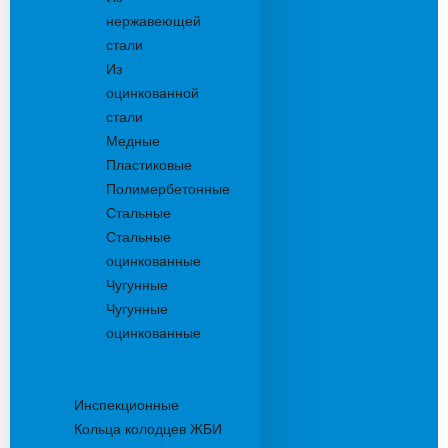
нержавеющей
стали
Из
оцинкованной
стали
Медные
Пластиковые
Полимербетонные
Стальные
Стальные
оцинкованные
Чугунные
Чугунные
оцинкованные
Дождеприемники
Колодцы
Инспекционные
Кольца колодцев ЖБИ