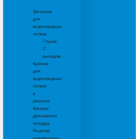
Комплектующие
Заглушки
для
водоотводных
лотков
Глухие
С
выходом
Крепеж
для
водоотводных
лотков
и
решеток
Крышка
дренажного
колодца
Решетка
придверного