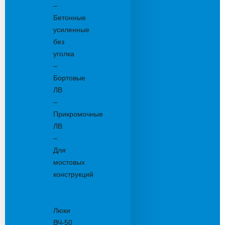
–
Бетонные
усиленные
без
уголка
–
Бортовые
ЛВ
–
Прикромочные
ЛВ
–
Для
мостовых
конструкций
Люки
канализационные
Люки
ВЧ-50