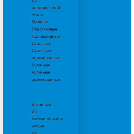
Из
нержавеющей
стали
Медные
Пластиковые
Полиамидные
Стальные
Стальные
оцинкованные
Чугунные
Чугунные
оцинкованные
Решетки
дождеприемника
Бетонные
Из
высокопрочного
чугуна
Из