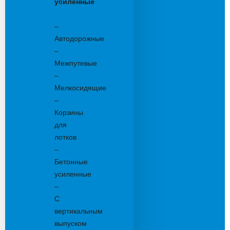
усиленные
Бетонные:
–
Автодорожные
–
Межпутевые
–
Мелкосидящие
–
Корзины
для
лотков
–
Бетонные
усиленные
–
С
вертикальным
выпуском