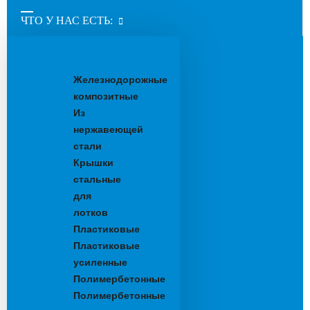
ЧТО У НАС ЕСТЬ:
Водоотводные
лотки
Железнодорожные
композитные
Из
нержавеющей
стали
Крышки
стальные
для
лотков
Пластиковые
Пластиковые
усиленные
Полимербетонные
Полимербетонные