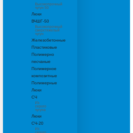
Высокопрочный
чугун 50
Люки
ВЧШГ-50
Высокопрочный
сверхтяжелый
чугун
Железобетонные
Пластиковые
Полимерно
песчаные
Полимерное
композитные
Полимерные
Люки
СЧ
Из
серого
чугуна
Люки
СЧ-20
Из
серого