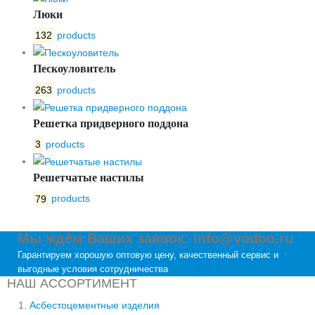
Люки
132
products
Пескоуловитель
263
products
Решетка придверного поддона
3
products
Решетчатые настилы
79
products
Мы ждём Ваших заявок: info@vodoo.ru
Гарантируем хорошую оптовую цену, качественный сервис и
выгодные условия сотрудничества
НАШ АССОРТИМЕНТ
Асбестоцементные изделия