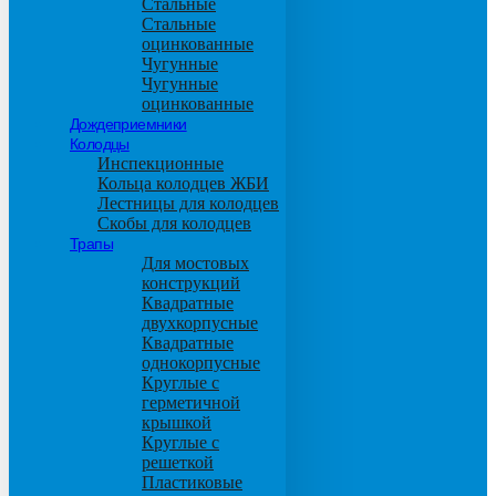
Стальные
Стальные
оцинкованные
Чугунные
Чугунные
оцинкованные
Дождеприемники
Колодцы
Инспекционные
Кольца колодцев ЖБИ
Лестницы для колодцев
Скобы для колодцев
Трапы
Для мостовых
конструкций
Квадратные
двухкорпусные
Квадратные
однокорпусные
Круглые с
герметичной
крышкой
Круглые с
решеткой
Пластиковые