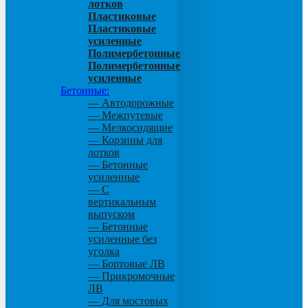
лотков
Пластиковые
Пластиковые
усиленные
Полимербетонные
Полимербетонные
усиленные
Бетонные:
— Автодорожные
— Межпутевые
— Мелкосидящие
— Корзины для
лотков
— Бетонные
усиленные
— С
вертикальным
выпуском
— Бетонные
усиленные без
уголка
— Бортовые ЛВ
— Прикромочные
ЛВ
— Для мостовых