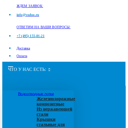
ЖДЕМ ЗАЯВОК:
info@vodoo.ru
ОТВЕТИМ НА ВАШИ ВОПРОСЫ:
+7 (495) 155-01-21
Доставка
Оплата
ЧТО У НАС ЕСТЬ:
Водоотводные лотки
Железнодорожные
композитные
Из нержавеющей
стали
Крышки
стальные для