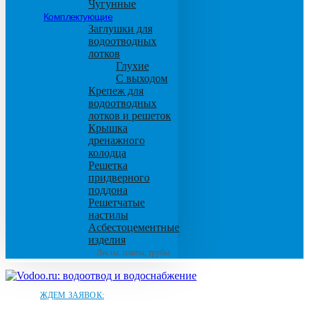
Чугунные
Комплектующие
Заглушки для
водоотводных
лотков
Глухие
С выходом
Крепеж для
водоотводных
лотков и решеток
Крышка
дренажного
колодца
Решетка
придверного
поддона
Решетчатые
настилы
Асбестоцементные
изделия
Листы, плиты, трубы
ЖДЕМ ЗАЯВОК: