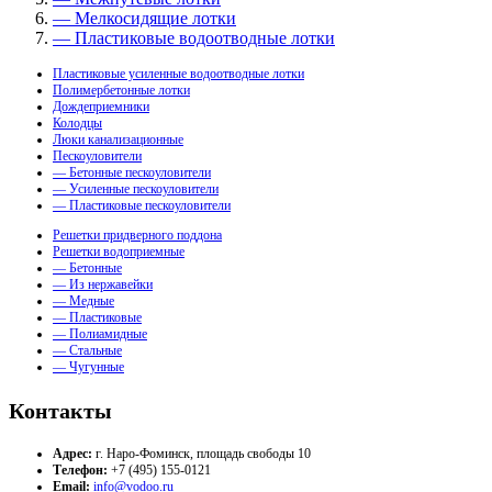
— Мелкосидящие лотки
— Пластиковые водоотводные лотки
Пластиковые усиленные водоотводные лотки
Полимербетонные лотки
Дождеприемники
Колодцы
Люки канализационные
Пескоуловители
— Бетонные пескоуловители
— Усиленные пескоуловители
— Пластиковые пескоуловители
Решетки придверного поддона
Решетки водоприемные
— Бетонные
— Из нержавейки
— Медные
— Пластиковые
— Полиамидные
— Стальные
— Чугунные
Контакты
Адрес:
г. Наро-Фоминск, площадь свободы 10
Телефон:
+7 (495) 155-0121
Email:
info@vodoo.ru