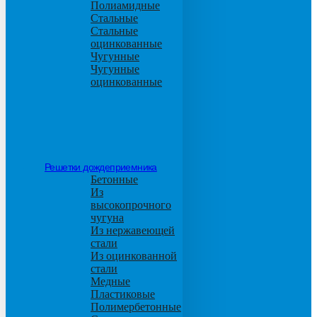
Полиамидные
Стальные
Стальные
оцинкованные
Чугунные
Чугунные
оцинкованные
Решетки дождеприемника
Бетонные
Из
высокопрочного
чугуна
Из нержавеющей
стали
Из оцинкованной
стали
Медные
Пластиковые
Полимербетонные