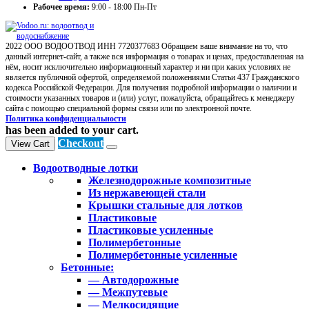
Рабочее время:
9:00 - 18:00 Пн-Пт
2022 ООО ВОДООТВОД ИНН 7720377683 Обращаем ваше внимание на то, что
данный интернет-сайт, а также вся информация о товарах и ценах, предоставленная на
нём, носит исключительно информационный характер и ни при каких условиях не
является публичной офертой, определяемой положениями Статьи 437 Гражданского
кодекса Российской Федерации. Для получения подробной информации о наличии и
стоимости указанных товаров и (или) услуг, пожалуйста, обращайтесь к менеджеру
сайта с помощью специальной формы связи или по электронной почте.
Политика конфиденциальности
has been added to your cart.
Checkout
View Cart
Водоотводные лотки
Железнодорожные композитные
Из нержавеющей стали
Крышки стальные для лотков
Пластиковые
Пластиковые усиленные
Полимербетонные
Полимербетонные усиленные
Бетонные:
— Автодорожные
— Межпутевые
— Мелкосидящие