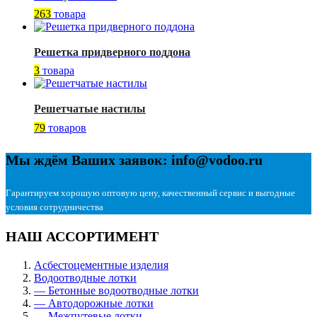
263
товара
Решетка придверного поддона
3
товара
Решетчатые настилы
79
товаров
Мы ждём Ваших заявок: info@vodoo.ru
Гарантируем хорошую оптовую цену, качественный сервис и выгодные
условия сотрудничества
НАШ АССОРТИМЕНТ
Асбестоцементные изделия
Водоотводные лотки
— Бетонные водоотводные лотки
— Автодорожные лотки
— Межпутевые лотки