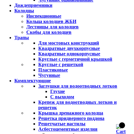
Дождеприемники
Колодцы
Инспекционные
Кольца колодцев ЖБИ
Лестницы для колодцев
Скобы для колодцев
Трапы
Для мостовых конструкций
Квадратные двухкорпусные
Квадратные однокорпусные
Круглые с герметичной крышкой
Круглые с решеткой
Пластиковые
Чугунные
Комплектующие
Заглушки для водоотводных лотков
Глухие
С выходом
Крепеж для водоотводных лотков и
решеток
Крышка дренажного колодца
Решетка придверного поддона
Решетчатые настилы
Асбестоцементные изделия