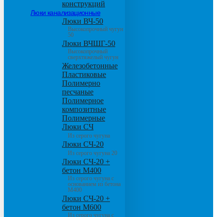
конструкций
Люки канализационные
Люки ВЧ-50
Высокопрочный чугун
50
Люки ВЧШГ-50
Высокопрочный
сверхтяжелый чугун
Железобетонные
Пластиковые
Полимерно
песчаные
Полимерное
композитные
Полимерные
Люки СЧ
Из серого чугуна
Люки СЧ-20
Из серого чугуна 20
Люки СЧ-20 +
бетон М400
Из серого чугуна с
основанием из бетона
М400
Люки СЧ-20 +
бетон М600
Из серого чугуна с