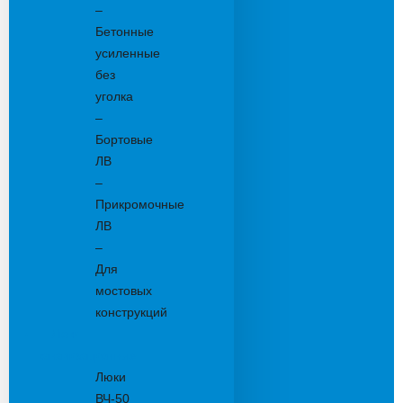
–
Бетонные
усиленные
без
уголка
–
Бортовые
ЛВ
–
Прикромочные
ЛВ
–
Для
мостовых
конструкций
Люки
канализационные
Люки
ВЧ-50