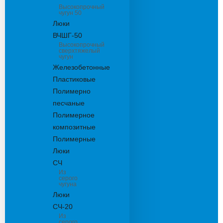
Высокопрочный
чугун 50
Люки
ВЧШГ-50
Высокопрочный
сверхтяжелый
чугун
Железобетонные
Пластиковые
Полимерно
песчаные
Полимерное
композитные
Полимерные
Люки
СЧ
Из
серого
чугуна
Люки
СЧ-20
Из
серого