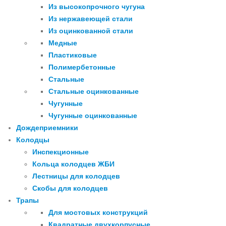
Из высокопрочного чугуна
Из нержавеющей стали
Из оцинкованной стали
Медные
Пластиковые
Полимербетонные
Стальные
Стальные оцинкованные
Чугунные
Чугунные оцинкованные
Дождеприемники
Колодцы
Инспекционные
Кольца колодцев ЖБИ
Лестницы для колодцев
Скобы для колодцев
Трапы
Для мостовых конструкций
Квадратные двухкорпусные