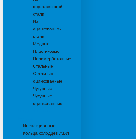
нержавеющей
стали
Из
оцинкованной
стали
Медные
Пластиковые
Полимербетонные
Стальные
Стальные
оцинкованные
Чугунные
Чугунные
оцинкованные
Дождеприемники
Колодцы
Инспекционные
Кольца колодцев ЖБИ