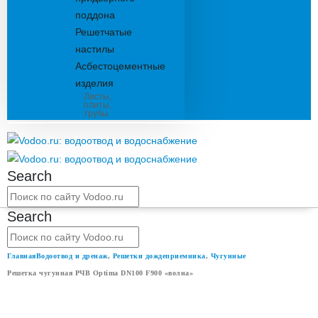
поддона
Решетчатые
настилы
Асбестоцементные
изделия
Листы,
плиты,
трубы
Search
Search
Главная
Водоотвод и дренаж
,
Решетки дождеприемника
,
Чугунные
Решетка чугунная РЧВ Optima DN100 F900 «волна»
РЕШЕТКА ЧУГУННАЯ РЧВ