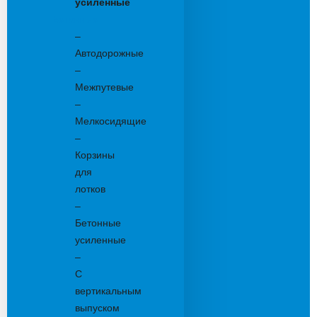
усиленные
Бетонные:
–
Автодорожные
–
Межпутевые
–
Мелкосидящие
–
Корзины
для
лотков
–
Бетонные
усиленные
–
С
вертикальным
выпуском