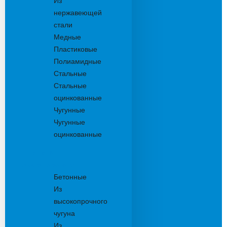
Из
нержавеющей
стали
Медные
Пластиковые
Полиамидные
Стальные
Стальные
оцинкованные
Чугунные
Чугунные
оцинкованные
Решетки
дождеприемника
Бетонные
Из
высокопрочного
чугуна
Из