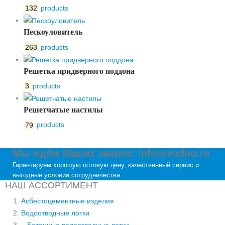
132
products
Пескоуловитель
263
products
Решетка придверного поддона
3
products
Решетчатые настилы
79
products
Мы ждём Ваших заявок: info@vodoo.ru
Гарантируем хорошую оптовую цену, качественный сервис и
выгодные условия сотрудничества
НАШ АССОРТИМЕНТ
Асбестоцементные изделия
Водоотводные лотки