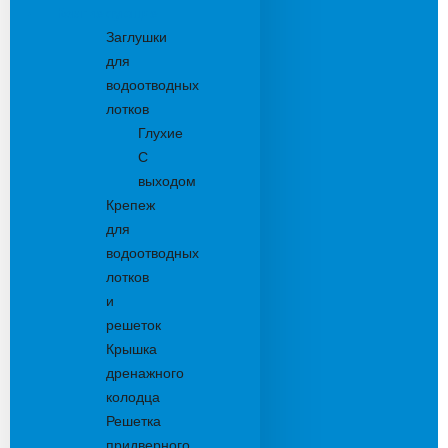
Комплектующие
Заглушки
для
водоотводных
лотков
Глухие
С
выходом
Крепеж
для
водоотводных
лотков
и
решеток
Крышка
дренажного
колодца
Решетка
придверного