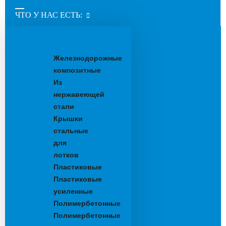
ЧТО У НАС ЕСТЬ:
Водоотводные
лотки
Железнодорожные
композитные
Из
нержавеющей
стали
Крышки
стальные
для
лотков
Пластиковые
Пластиковые
усиленные
Полимербетонные
Полимербетонные