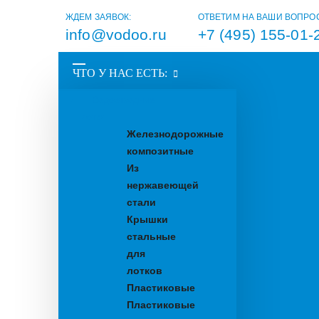
ЖДЕМ ЗАЯВОК:
ОТВЕТИМ НА ВАШИ ВОПРО
info@vodoo.ru
+7 (495) 155-01-
ЧТО У НАС ЕСТЬ:
Водоотводные
лотки
Железнодорожные
композитные
Из
нержавеющей
стали
Крышки
стальные
для
лотков
Пластиковые
Пластиковые