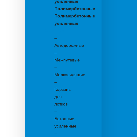
усиленные
Полимербетонные
Полимербетонные
усиленные
Бетонные:
–
Автодорожные
–
Межпутевые
–
Мелкосидящие
–
Корзины
для
лотков
–
Бетонные
усиленные
–