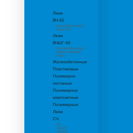
канализационные
Люки
ВЧ-50
Высокопрочный
чугун 50
Люки
ВЧШГ-50
Высокопрочный
сверхтяжелый
чугун
Железобетонные
Пластиковые
Полимерно
песчаные
Полимерное
композитные
Полимерные
Люки
СЧ
Из
серого
чугуна