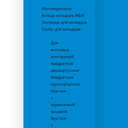
Колодцы
Инспекционные
Кольца колодцев ЖБИ
Лестницы для колодцев
Скобы для колодцев
Трапы
Для
мостовых
конструкций
Квадратные
двухкорпусные
Квадратные
однокорпусные
Круглые
с
герметичной
крышкой
Круглые
с