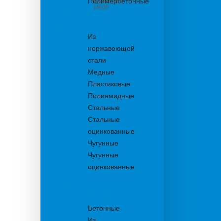
Полимербетонные
из бетона
М600
Решетки
водоприемные
Из
нержавеющей
стали
Медные
Пластиковые
Полиамидные
Стальные
Стальные
оцинкованные
Чугунные
Чугунные
оцинкованные
Решетки
дождеприемника
Бетонные
Из