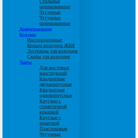
Стальные
оцинкованные
Чугунные
Чугунные
оцинкованные
Дождеприемники
Колодцы
Инспекционные
Кольца колодцев ЖБИ
Лестницы для колодцев
Скобы для колодцев
Трапы
Для мостовых
конструкций
Квадратные
двухкорпусные
Квадратные
однокорпусные
Круглые с
герметичной
крышкой
Круглые с
решеткой
Пластиковые
Чугунные