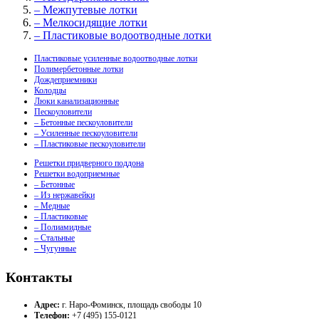
– Межпутевые лотки
– Мелкосидящие лотки
– Пластиковые водоотводные лотки
Пластиковые усиленные водоотводные лотки
Полимербетонные лотки
Дождеприемники
Колодцы
Люки канализационные
Пескоуловители
– Бетонные пескоуловители
– Усиленные пескоуловители
– Пластиковые пескоуловители
Решетки придверного поддона
Решетки водоприемные
– Бетонные
– Из нержавейки
– Медные
– Пластиковые
– Полиамидные
– Стальные
– Чугунные
Контакты
Адрес:
г. Наро-Фоминск, площадь свободы 10
Телефон:
+7 (495) 155-0121