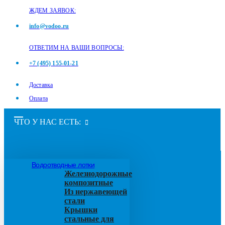
ЖДЕМ ЗАЯВОК:
info@vodoo.ru
ОТВЕТИМ НА ВАШИ ВОПРОСЫ:
+7 (495) 155-01-21
Доставка
Оплата
ЧТО У НАС ЕСТЬ:
Водоотводные лотки
Железнодорожные
композитные
Из нержавеющей
стали
Крышки
стальные для