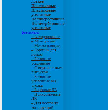
лотков
Пластиковые
Пластиковые
усиленные
Полимербетонные
Полимербетонные
усиленные
Бетонные:
– Автодорожные
– Межпутевые
– Мелкосидящие
– Корзины для
лотков
– Бетонные
усиленные
– С вертикальным
выпуском
– Бетонные
усиленные без
уголка
– Бортовые ЛВ
– Прикромочные
ЛВ
– Для мостовых
конструкций