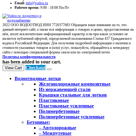
Email:
info@vodoo.ru
Рабочее время:
9:00 - 18:00 Пн-Пт
2022 ООО ВОДООТВОД ИНН 7720377683 Обращаем ваше внимание на то, что
данный интернет-сайт, а также вся информация о товарах и ценах, предоставленная на
нём, носит исключительно информационный характер и ни при каких условиях не
является публичной офертой, определяемой положениями Статьи 437 Гражданского
кодекса Российской Федерации. Для получения подробной информации о наличии и
стоимости указанных товаров и (или) услуг, пожалуйста, обращайтесь к менеджеру
сайта с помощью специальной формы связи или по электронной почте.
Политика конфиденциальности
has been added to your cart.
Checkout
View Cart
Водоотводные лотки
Железнодорожные композитные
Из нержавеющей стали
Крышки стальные для лотков
Пластиковые
Пластиковые усиленные
Полимербетонные
Полимербетонные усиленные
Бетонные:
– Автодорожные
– Межпутевые