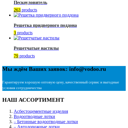
Пескоуловитель
263
products
Решетка придверного поддона
3
products
Решетчатые настилы
79
products
Мы ждём Ваших заявок: info@vodoo.ru
Гарантируем хорошую оптовую цену, качественный сервис и выгодные
условия сотрудничества
НАШ АССОРТИМЕНТ
Асбестоцементные изделия
Водоотводные лотки
– Бетонные водоотводные лотки
– Автодорожные лотки