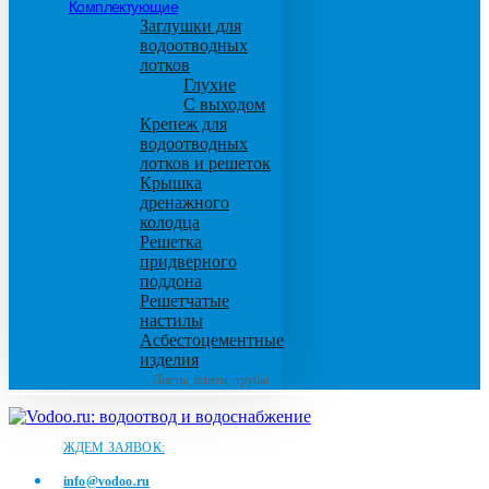
Комплектующие
Заглушки для
водоотводных
лотков
Глухие
С выходом
Крепеж для
водоотводных
лотков и решеток
Крышка
дренажного
колодца
Решетка
придверного
поддона
Решетчатые
настилы
Асбестоцементные
изделия
Листы, плиты, трубы
ЖДЕМ ЗАЯВОК:
info@vodoo.ru