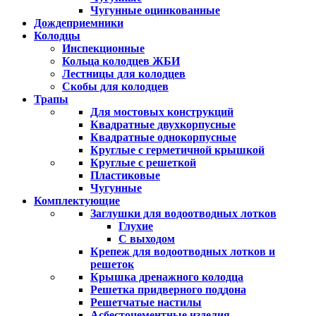
Чугунные оцинкованные
Дождеприемники
Колодцы
Инспекционные
Кольца колодцев ЖБИ
Лестницы для колодцев
Скобы для колодцев
Трапы
Для мостовых конструкций
Квадратные двухкорпусные
Квадратные однокорпусные
Круглые с герметичной крышкой
Круглые с решеткой
Пластиковые
Чугунные
Комплектующие
Заглушки для водоотводных лотков
Глухие
С выходом
Крепеж для водоотводных лотков и
решеток
Крышка дренажного колодца
Решетка придверного поддона
Решетчатые настилы
Асбестоцементные изделия