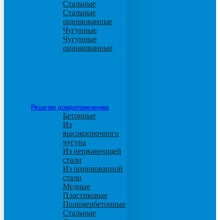
Стальные
Стальные
оцинкованные
Чугунные
Чугунные
оцинкованные
Решетки дождеприемника
Бетонные
Из
высокопрочного
чугуна
Из нержавеющей
стали
Из оцинкованной
стали
Медные
Пластиковые
Полимербетонные
Стальные