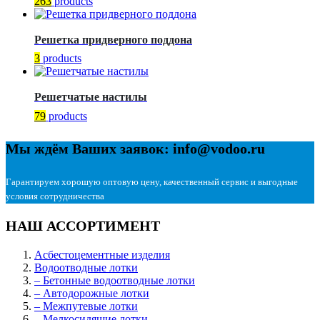
263
products
Решетка придверного поддона
3
products
Решетчатые настилы
79
products
Мы ждём Ваших заявок: info@vodoo.ru
Гарантируем хорошую оптовую цену, качественный сервис и выгодные
условия сотрудничества
НАШ АССОРТИМЕНТ
Асбестоцементные изделия
Водоотводные лотки
– Бетонные водоотводные лотки
– Автодорожные лотки
– Межпутевые лотки
– Мелкосидящие лотки