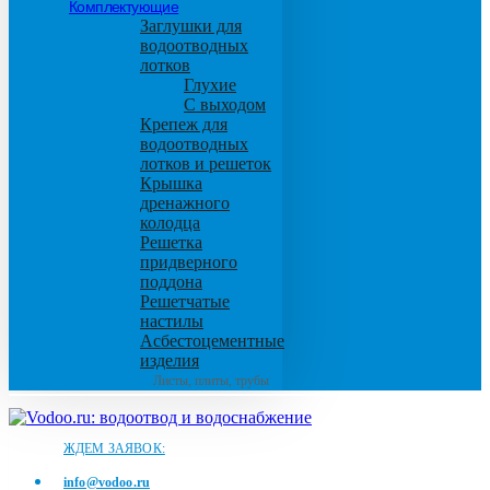
Комплектующие
Заглушки для
водоотводных
лотков
Глухие
С выходом
Крепеж для
водоотводных
лотков и решеток
Крышка
дренажного
колодца
Решетка
придверного
поддона
Решетчатые
настилы
Асбестоцементные
изделия
Листы, плиты, трубы
ЖДЕМ ЗАЯВОК:
info@vodoo.ru