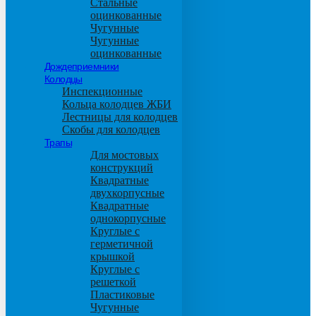
Стальные
оцинкованные
Чугунные
Чугунные
оцинкованные
Дождеприемники
Колодцы
Инспекционные
Кольца колодцев ЖБИ
Лестницы для колодцев
Скобы для колодцев
Трапы
Для мостовых
конструкций
Квадратные
двухкорпусные
Квадратные
однокорпусные
Круглые с
герметичной
крышкой
Круглые с
решеткой
Пластиковые
Чугунные