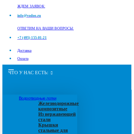
ЖДЕМ ЗАЯВОК:
info@vodoo.ru
ОТВЕТИМ НА ВАШИ ВОПРОСЫ:
+7 (495) 155-01-21
Доставка
Оплата
ЧТО У НАС ЕСТЬ:
Водоотводные лотки
Железнодорожные
композитные
Из нержавеющей
стали
Крышки
стальные для