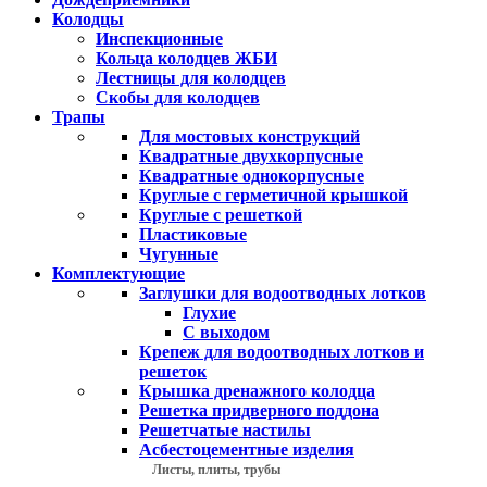
Колодцы
Инспекционные
Кольца колодцев ЖБИ
Лестницы для колодцев
Скобы для колодцев
Трапы
Для мостовых конструкций
Квадратные двухкорпусные
Квадратные однокорпусные
Круглые с герметичной крышкой
Круглые с решеткой
Пластиковые
Чугунные
Комплектующие
Заглушки для водоотводных лотков
Глухие
С выходом
Крепеж для водоотводных лотков и
решеток
Крышка дренажного колодца
Решетка придверного поддона
Решетчатые настилы
Асбестоцементные изделия
Листы, плиты, трубы