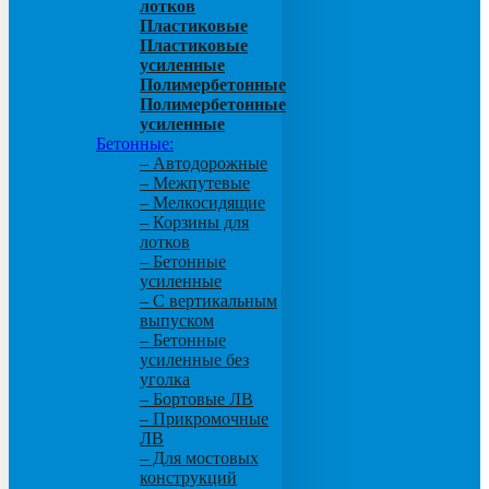
лотков
Пластиковые
Пластиковые
усиленные
Полимербетонные
Полимербетонные
усиленные
Бетонные:
– Автодорожные
– Межпутевые
– Мелкосидящие
– Корзины для
лотков
– Бетонные
усиленные
– С вертикальным
выпуском
– Бетонные
усиленные без
уголка
– Бортовые ЛВ
– Прикромочные
ЛВ
– Для мостовых
конструкций