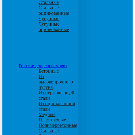
Стальные
Стальные
оцинкованные
Чугунные
Чугунные
оцинкованные
Решетки дождеприемника
Бетонные
Из
высокопрочного
чугуна
Из нержавеющей
стали
Из оцинкованной
стали
Медные
Пластиковые
Полимербетонные
Стальные