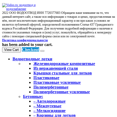
2022 ООО ВОДООТВОД ИНН 7720377683 Обращаем ваше внимание на то, что
данный интернет-сайт, а также вся информация о товарах и ценах, предоставленная на
нём, носит исключительно информационный характер и ни при каких условиях не
является публичной офертой, определяемой положениями Статьи 437 Гражданского
кодекса Российской Федерации. Для получения подробной информации о наличии и
стоимости указанных товаров и (или) услуг, пожалуйста, обращайтесь к менеджеру
сайта с помощью специальной формы связи или по электронной почте.
Политика конфиденциальности
has been added to your cart.
Checkout
View Cart
Водоотводные лотки
Железнодорожные композитные
Из нержавеющей стали
Крышки стальные для лотков
Пластиковые
Пластиковые усиленные
Полимербетонные
Полимербетонные усиленные
Бетонные:
– Автодорожные
– Межпутевые
– Мелкосидящие
– Корзины для лотков