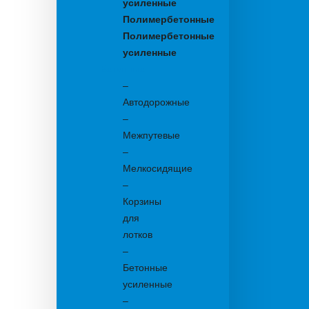
усиленные
Полимербетонные
Полимербетонные
усиленные
Бетонные:
–
Автодорожные
–
Межпутевые
–
Мелкосидящие
–
Корзины
для
лотков
–
Бетонные
усиленные
–