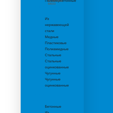
Полимербетонные
из бетона
М600
Решетки
водоприемные
Из
нержавеющей
стали
Медные
Пластиковые
Полиамидные
Стальные
Стальные
оцинкованные
Чугунные
Чугунные
оцинкованные
Решетки
дождеприемника
Бетонные
Из