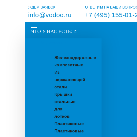
ЖДЕМ ЗАЯВОК:
ОТВЕТИМ НА ВАШИ ВОПРО
info@vodoo.ru
+7 (495) 155-01-
ЧТО У НАС ЕСТЬ:
Водоотводные
лотки
Железнодорожные
композитные
Из
нержавеющей
стали
Крышки
стальные
для
лотков
Пластиковые
Пластиковые