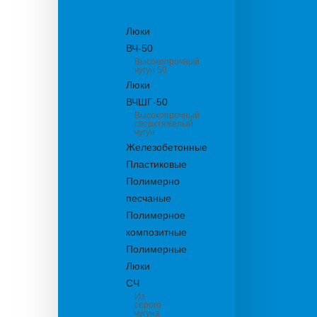
канализационные
Люки
ВЧ-50
Высокопрочный
чугун 50
Люки
ВЧШГ-50
Высокопрочный
сверхтяжелый
чугун
Железобетонные
Пластиковые
Полимерно
песчаные
Полимерное
композитные
Полимерные
Люки
СЧ
Из
серого
чугуна