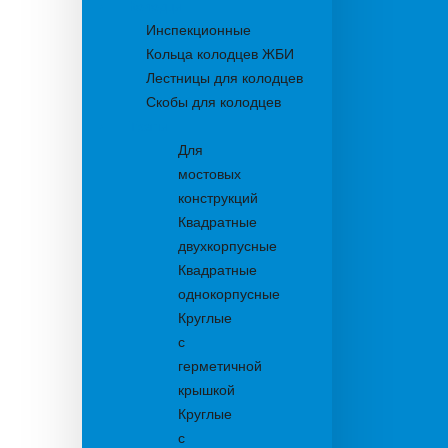
Колодцы
Инспекционные
Кольца колодцев ЖБИ
Лестницы для колодцев
Скобы для колодцев
Трапы
Для
мостовых
конструкций
Квадратные
двухкорпусные
Квадратные
однокорпусные
Круглые
с
герметичной
крышкой
Круглые
с