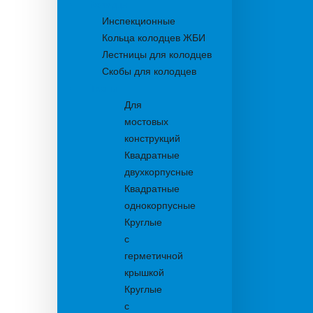
Колодцы
Инспекционные
Кольца колодцев ЖБИ
Лестницы для колодцев
Скобы для колодцев
Трапы
Для
мостовых
конструкций
Квадратные
двухкорпусные
Квадратные
однокорпусные
Круглые
с
герметичной
крышкой
Круглые
с