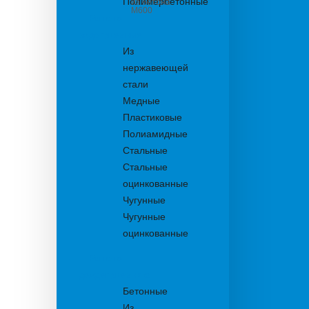
Полимербетонные
из бетона
М600
Решетки
водоприемные
Из
нержавеющей
стали
Медные
Пластиковые
Полиамидные
Стальные
Стальные
оцинкованные
Чугунные
Чугунные
оцинкованные
Решетки
дождеприемника
Бетонные
Из