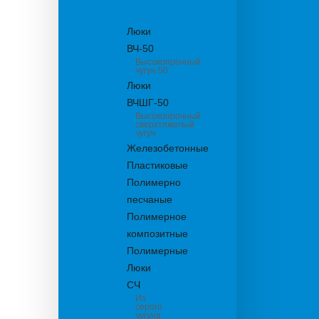
канализационные
Люки
ВЧ-50
Высокопрочный
чугун 50
Люки
ВЧШГ-50
Высокопрочный
сверхтяжелый
чугун
Железобетонные
Пластиковые
Полимерно
песчаные
Полимерное
композитные
Полимерные
Люки
СЧ
Из
серого
чугуна