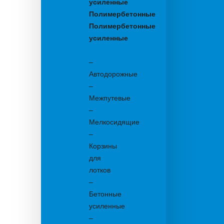
усиленные
Полимербетонные
Полимербетонные
усиленные
Бетонные:
–
Автодорожные
–
Межпутевые
–
Мелкосидящие
–
Корзины
для
лотков
–
Бетонные
усиленные
–