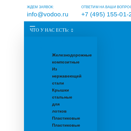
ЖДЕМ ЗАЯВОК:
ОТВЕТИМ НА ВАШИ ВОПРО
info@vodoo.ru
+7 (495) 155-01-
ЧТО У НАС ЕСТЬ:
Водоотводные
лотки
Железнодорожные
композитные
Из
нержавеющей
стали
Крышки
стальные
для
лотков
Пластиковые
Пластиковые