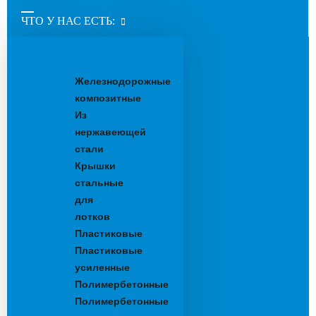
ЧТО У НАС ЕСТЬ:
Водоотводные
лотки
Железнодорожные
композитные
Из
нержавеющей
стали
Крышки
стальные
для
лотков
Пластиковые
Пластиковые
усиленные
Полимербетонные
Полимербетонные