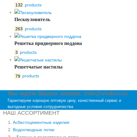
132
products
Пескоуловитель
263
products
Решетка придверного поддона
3
products
Решетчатые настилы
79
products
Мы ждём Ваших заявок: info@vodoo.ru
Гарантируем хорошую оптовую цену, качественный сервис и
выгодные условия сотрудничества
НАШ АССОРТИМЕНТ
Асбестоцементные изделия
Водоотводные лотки