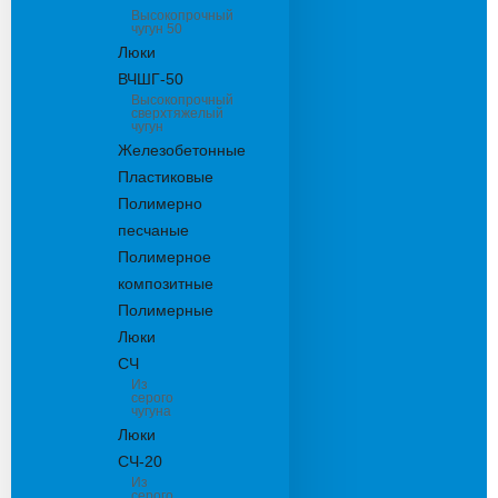
Высокопрочный
чугун 50
Люки
ВЧШГ-50
Высокопрочный
сверхтяжелый
чугун
Железобетонные
Пластиковые
Полимерно
песчаные
Полимерное
композитные
Полимерные
Люки
СЧ
Из
серого
чугуна
Люки
СЧ-20
Из
серого