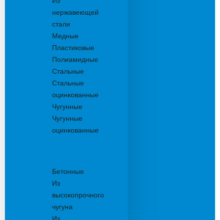
Из
нержавеющей
стали
Медные
Пластиковые
Полиамидные
Стальные
Стальные
оцинкованные
Чугунные
Чугунные
оцинкованные
Решетки
дождеприемника
Бетонные
Из
высокопрочного
чугуна
Из