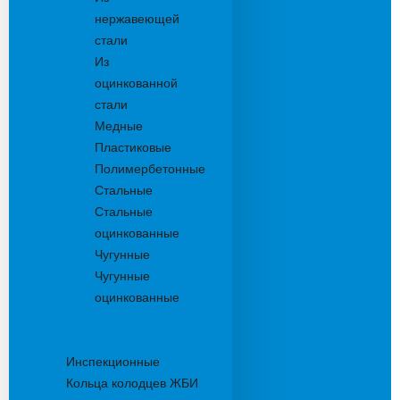
нержавеющей
стали
Из
оцинкованной
стали
Медные
Пластиковые
Полимербетонные
Стальные
Стальные
оцинкованные
Чугунные
Чугунные
оцинкованные
Дождеприемники
Колодцы
Инспекционные
Кольца колодцев ЖБИ