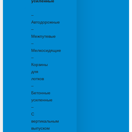
усиленные
Бетонные:
–
Автодорожные
–
Межпутевые
–
Мелкосидящие
–
Корзины
для
лотков
–
Бетонные
усиленные
–
С
вертикальным
выпуском