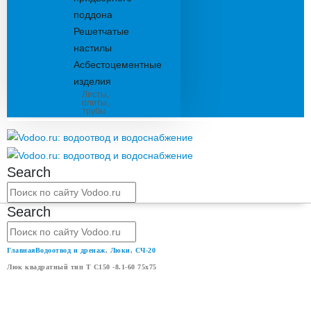
поддона
Решетчатые
настилы
Асбестоцементные
изделия
Листы,
плиты,
трубы
Search
Search
Главная
Водоотвод и дренаж
,
Люки
,
СЧ-20
Люк квадратный тип Т С150 -8.1-60 75х75
ЛЮК КВАДРАТНЫЙ ТИП Т