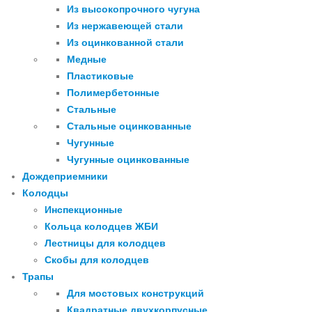
Из высокопрочного чугуна
Из нержавеющей стали
Из оцинкованной стали
Медные
Пластиковые
Полимербетонные
Стальные
Стальные оцинкованные
Чугунные
Чугунные оцинкованные
Дождеприемники
Колодцы
Инспекционные
Кольца колодцев ЖБИ
Лестницы для колодцев
Скобы для колодцев
Трапы
Для мостовых конструкций
Квадратные двухкорпусные