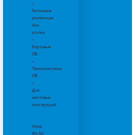
–
Бетонные
усиленные
без
уголка
–
Бортовые
ЛВ
–
Прикромочные
ЛВ
–
Для
мостовых
конструкций
Люки
канализационные
Люки
ВЧ-50