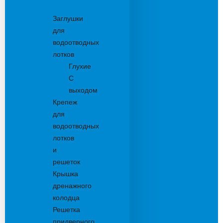
Комплектующие
Заглушки
для
водоотводных
лотков
Глухие
С
выходом
Крепеж
для
водоотводных
лотков
и
решеток
Крышка
дренажного
колодца
Решетка
придверного