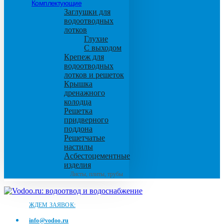
Комплектующие
Заглушки для
водоотводных
лотков
Глухие
С выходом
Крепеж для
водоотводных
лотков и решеток
Крышка
дренажного
колодца
Решетка
придверного
поддона
Решетчатые
настилы
Асбестоцементные
изделия
Листы, плиты, трубы
ЖДЕМ ЗАЯВОК:
info@vodoo.ru