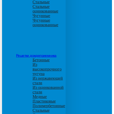
Стальные
Стальные
оцинкованные
Чугунные
Чугунные
оцинкованные
Решетки дождеприемника
Бетонные
Из
высокопрочного
чугуна
Из нержавеющей
стали
Из оцинкованной
стали
Медные
Пластиковые
Полимербетонные
Стальные