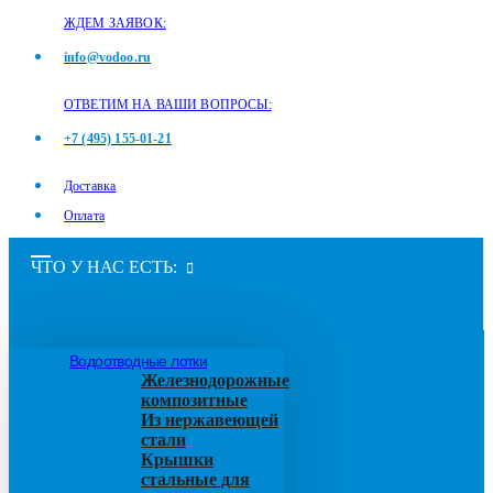
ЖДЕМ ЗАЯВОК:
info@vodoo.ru
ОТВЕТИМ НА ВАШИ ВОПРОСЫ:
+7 (495) 155-01-21
Доставка
Оплата
ЧТО У НАС ЕСТЬ:
Водоотводные лотки
Железнодорожные
композитные
Из нержавеющей
стали
Крышки
стальные для