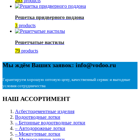
263
products
Решетка придверного поддона
3
products
Решетчатые настилы
79
products
Мы ждём Ваших заявок: info@vodoo.ru
Гарантируем хорошую оптовую цену, качественный сервис и выгодные
условия сотрудничества
НАШ АССОРТИМЕНТ
Асбестоцементные изделия
Водоотводные лотки
– Бетонные водоотводные лотки
– Автодорожные лотки
– Межпутевые лотки
– Мелкосидящие лотки