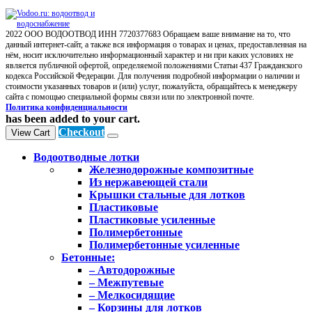
2022 ООО ВОДООТВОД ИНН 7720377683 Обращаем ваше внимание на то, что
данный интернет-сайт, а также вся информация о товарах и ценах, предоставленная на
нём, носит исключительно информационный характер и ни при каких условиях не
является публичной офертой, определяемой положениями Статьи 437 Гражданского
кодекса Российской Федерации. Для получения подробной информации о наличии и
стоимости указанных товаров и (или) услуг, пожалуйста, обращайтесь к менеджеру
сайта с помощью специальной формы связи или по электронной почте.
Политика конфиденциальности
has been added to your cart.
Checkout
View Cart
Водоотводные лотки
Железнодорожные композитные
Из нержавеющей стали
Крышки стальные для лотков
Пластиковые
Пластиковые усиленные
Полимербетонные
Полимербетонные усиленные
Бетонные:
– Автодорожные
– Межпутевые
– Мелкосидящие
– Корзины для лотков