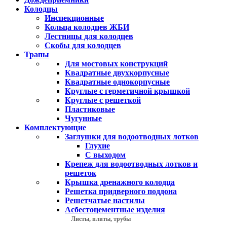
Колодцы
Инспекционные
Кольца колодцев ЖБИ
Лестницы для колодцев
Скобы для колодцев
Трапы
Для мостовых конструкций
Квадратные двухкорпусные
Квадратные однокорпусные
Круглые с герметичной крышкой
Круглые с решеткой
Пластиковые
Чугунные
Комплектующие
Заглушки для водоотводных лотков
Глухие
С выходом
Крепеж для водоотводных лотков и
решеток
Крышка дренажного колодца
Решетка придверного поддона
Решетчатые настилы
Асбестоцементные изделия
Листы, плиты, трубы