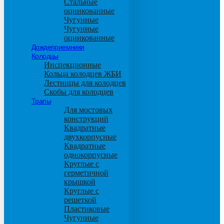
Стальные
оцинкованные
Чугунные
Чугунные
оцинкованные
Дождеприемники
Колодцы
Инспекционные
Кольца колодцев ЖБИ
Лестницы для колодцев
Скобы для колодцев
Трапы
Для мостовых
конструкций
Квадратные
двухкорпусные
Квадратные
однокорпусные
Круглые с
герметичной
крышкой
Круглые с
решеткой
Пластиковые
Чугунные