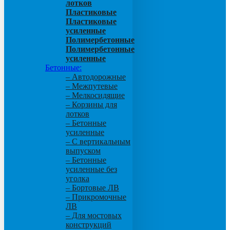
лотков
Пластиковые
Пластиковые
усиленные
Полимербетонные
Полимербетонные
усиленные
Бетонные:
– Автодорожные
– Межпутевые
– Мелкосидящие
– Корзины для
лотков
– Бетонные
усиленные
– С вертикальным
выпуском
– Бетонные
усиленные без
уголка
– Бортовые ЛВ
– Прикромочные
ЛВ
– Для мостовых
конструкций