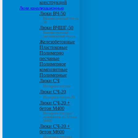
конструкций
Люки канализационные
Люки ВЧ-50
Высокопрочный чугун
50
Люки ВЧШГ-50
Высокопрочный
сверхтяжелый чугун
Железобетонные
Пластиковые
Полимерно
песчаные
Полимерное
композитные
Полимерные
Люки СЧ
Из серого чугуна
Люки СЧ-20
Из серого чугуна 20
Люки СЧ-20 +
бетон М400
Из серого чугуна с
основанием из бетона
М400
Люки СЧ-20 +
бетон М600
Из серого чугуна с