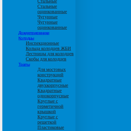
Стальные
Стальные
оцинкованные
Чугунные
Чугунные
оцинкованные
Дождеприемники
Колодцы
Инспекционные
Кольца колодцев ЖБИ
Лестницы для колодцев
Скобы для колодцев
Трапы
Для мостовых
конструкций
Квадратные
двухкорпусные
Квадратные
однокорпусные
Круглые с
герметичной
крышкой
Круглые с
решеткой
Пластиковые