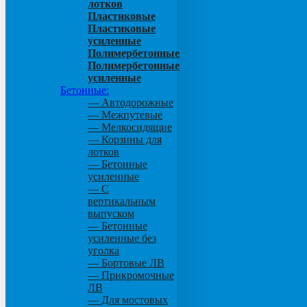
лотков
Пластиковые
Пластиковые
усиленные
Полимербетонные
Полимербетонные
усиленные
Бетонные:
— Автодорожные
— Межпутевые
— Мелкосидящие
— Корзины для
лотков
— Бетонные
усиленные
— С
вертикальным
выпуском
— Бетонные
усиленные без
уголка
— Бортовые ЛВ
— Прикромочные
ЛВ
— Для мостовых