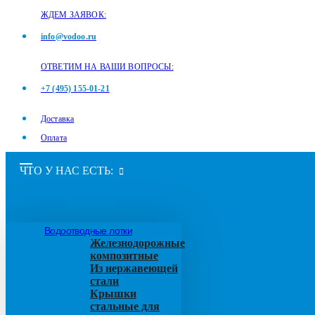
ЖДЕМ ЗАЯВОК:
info@vodoo.ru
ОТВЕТИМ НА ВАШИ ВОПРОСЫ:
+7 (495) 155-01-21
Доставка
Оплата
ЧТО У НАС ЕСТЬ:
Водоотводные лотки
Железнодорожные
композитные
Из нержавеющей
стали
Крышки
стальные для