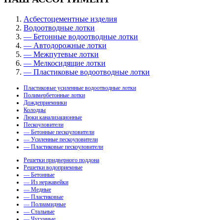
Асбестоцементные изделия
Водоотводные лотки
— Бетонные водоотводные лотки
— Автодорожные лотки
— Межпутевые лотки
— Мелкосидящие лотки
— Пластиковые водоотводные лотки
Пластиковые усиленные водоотводные лотки
Полимербетонные лотки
Дождеприемники
Колодцы
Люки канализационные
Пескоуловители
— Бетонные пескоуловители
— Усиленные пескоуловители
— Пластиковые пескоуловители
Решетки придверного поддона
Решетки водоприемные
— Бетонные
— Из нержавейки
— Медные
— Пластиковые
— Полиамидные
— Стальные
— Чугунные