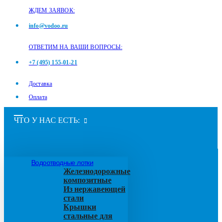
ЖДЕМ ЗАЯВОК:
info@vodoo.ru
ОТВЕТИМ НА ВАШИ ВОПРОСЫ:
+7 (495) 155-01-21
Доставка
Оплата
ЧТО У НАС ЕСТЬ:
Водоотводные лотки
Железнодорожные
композитные
Из нержавеющей
стали
Крышки
стальные для