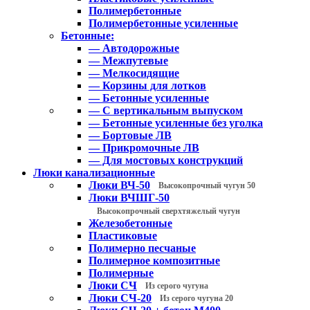
Полимербетонные
Полимербетонные усиленные
Бетонные:
— Автодорожные
— Межпутевые
— Мелкосидящие
— Корзины для лотков
— Бетонные усиленные
— С вертикальным выпуском
— Бетонные усиленные без уголка
— Бортовые ЛВ
— Прикромочные ЛВ
— Для мостовых конструкций
Люки канализационные
Люки ВЧ-50
Высокопрочный чугун 50
Люки ВЧШГ-50
Высокопрочный сверхтяжелый чугун
Железобетонные
Пластиковые
Полимерно песчаные
Полимерное композитные
Полимерные
Люки СЧ
Из серого чугуна
Люки СЧ-20
Из серого чугуна 20