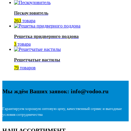
Пескоуловитель
263
товара
Решетка придверного поддона
3
товара
Решетчатые настилы
79
товаров
Мы ждём Ваших заявок: info@vodoo.ru
Гарантируем хорошую оптовую цену, качественный сервис и выгодные
условия сотрудничества
НАШ АССОРТИМЕНТ