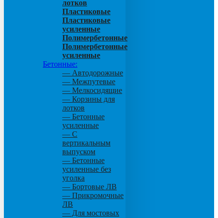
лотков
Пластиковые
Пластиковые
усиленные
Полимербетонные
Полимербетонные
усиленные
Бетонные:
— Автодорожные
— Межпутевые
— Мелкосидящие
— Корзины для
лотков
— Бетонные
усиленные
— С
вертикальным
выпуском
— Бетонные
усиленные без
уголка
— Бортовые ЛВ
— Прикромочные
ЛВ
— Для мостовых