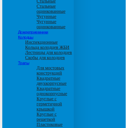
Стальные
Стальные
оцинкованные
Чугунные
Чугунные
оцинкованные
Дождеприемники
Колодцы
Инспекционные
Кольца колодцев ЖБИ
Лестницы для колодцев
Скобы для колодцев
Трапы
Для мостовых
конструкций
Квадратные
двухкорпусные
Квадратные
однокорпусные
Круглые с
герметичной
крышкой
Круглые с
решеткой
Пластиковые