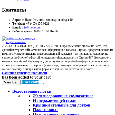
Контакты
Адрес:
г. Наро-Фоминск, площадь свободы 10
Телефон:
+7 (495) 155-0121
Email:
info@vodoo.ru
Рабочее время:
9:00 - 18:00 Пн-Пт
2022 ООО ВОДООТВОД ИНН 7720377683 Обращаем ваше внимание на то, что
данный интернет-сайт, а также вся информация о товарах и ценах, предоставленная на
нём, носит исключительно информационный характер и ни при каких условиях не
является публичной офертой, определяемой положениями Статьи 437 Гражданского
кодекса Российской Федерации. Для получения подробной информации о наличии и
стоимости указанных товаров и (или) услуг, пожалуйста, обращайтесь к менеджеру
сайта с помощью специальной формы связи или по электронной почте.
Политика конфиденциальности
has been added to your cart.
Checkout
View Cart
Водоотводные лотки
Железнодорожные композитные
Из нержавеющей стали
Крышки стальные для лотков
Пластиковые
Пластиковые усиленные