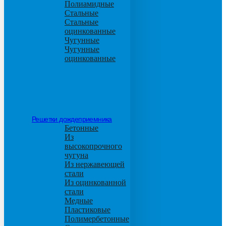
Полиамидные
Стальные
Стальные
оцинкованные
Чугунные
Чугунные
оцинкованные
Решетки дождеприемника
Бетонные
Из
высокопрочного
чугуна
Из нержавеющей
стали
Из оцинкованной
стали
Медные
Пластиковые
Полимербетонные