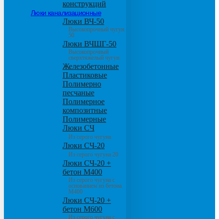
конструкций
Люки канализационные
Люки ВЧ-50
Высокопрочный чугун
50
Люки ВЧШГ-50
Высокопрочный
сверхтяжелый чугун
Железобетонные
Пластиковые
Полимерно
песчаные
Полимерное
композитные
Полимерные
Люки СЧ
Из серого чугуна
Люки СЧ-20
Из серого чугуна 20
Люки СЧ-20 +
бетон М400
Из серого чугуна с
основанием из бетона
М400
Люки СЧ-20 +
бетон М600
Из серого чугуна с