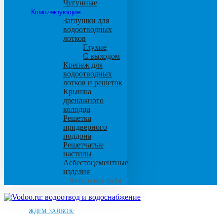
Чугунные
Комплектующие
Заглушки для
водоотводных
лотков
Глухие
С выходом
Крепеж для
водоотводных
лотков и решеток
Крышка
дренажного
колодца
Решетка
придверного
поддона
Решетчатые
настилы
Асбестоцементные
изделия
Листы, плиты, трубы
ЖДЕМ ЗАЯВОК: