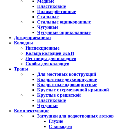
Медные
Пластиковые
Полимербетонные
Стальные
Стальные оцинкованные
Чугунные
Чугунные оцинкованные
Дождеприемники
Колодцы
Инспекционные
Кольца колодцев ЖБИ
Лестницы для колодцев
Скобы для колодцев
Трапы
Для мостовых конструкций
Квадратные двухкорпусные
Квадратные однокорпусные
Круглые с герметичной крышкой
Круглые с решеткой
Пластиковые
Чугунные
Комплектующие
Заглушки для водоотводных лотков
Глухие
С выходом