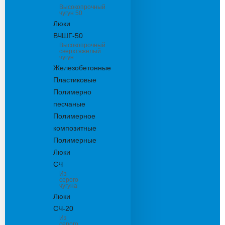
Высокопрочный
чугун 50
Люки
ВЧШГ-50
Высокопрочный
сверхтяжелый
чугун
Железобетонные
Пластиковые
Полимерно
песчаные
Полимерное
композитные
Полимерные
Люки
СЧ
Из
серого
чугуна
Люки
СЧ-20
Из
серого