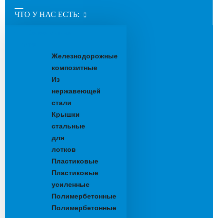
ЧТО У НАС ЕСТЬ:
Водоотводные
лотки
Железнодорожные
композитные
Из
нержавеющей
стали
Крышки
стальные
для
лотков
Пластиковые
Пластиковые
усиленные
Полимербетонные
Полимербетонные