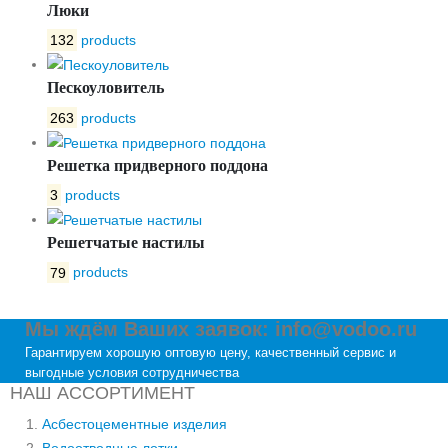
Люки
132
products
Пескоуловитель
263
products
Решетка придверного поддона
3
products
Решетчатые настилы
79
products
Мы ждём Ваших заявок: info@vodoo.ru
Гарантируем хорошую оптовую цену, качественный сервис и
выгодные условия сотрудничества
НАШ АССОРТИМЕНТ
Асбестоцементные изделия