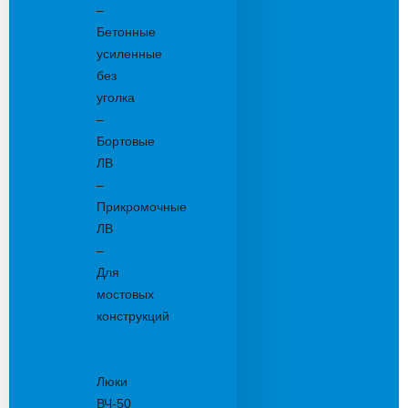
–
Бетонные
усиленные
без
уголка
–
Бортовые
ЛВ
–
Прикромочные
ЛВ
–
Для
мостовых
конструкций
Люки
канализационные
Люки
ВЧ-50