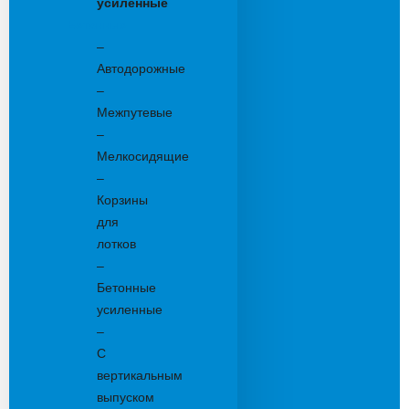
усиленные
Бетонные:
–
Автодорожные
–
Межпутевые
–
Мелкосидящие
–
Корзины
для
лотков
–
Бетонные
усиленные
–
С
вертикальным
выпуском