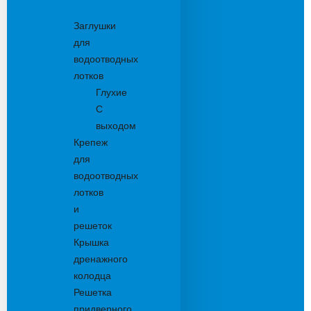
Комплектующие
Заглушки
для
водоотводных
лотков
Глухие
С
выходом
Крепеж
для
водоотводных
лотков
и
решеток
Крышка
дренажного
колодца
Решетка
придверного