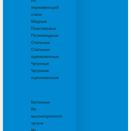
Из
нержавеющей
стали
Медные
Пластиковые
Полиамидные
Стальные
Стальные
оцинкованные
Чугунные
Чугунные
оцинкованные
Решетки
дождеприемника
Бетонные
Из
высокопрочного
чугуна
Из