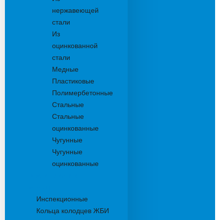
нержавеющей
стали
Из
оцинкованной
стали
Медные
Пластиковые
Полимербетонные
Стальные
Стальные
оцинкованные
Чугунные
Чугунные
оцинкованные
Дождеприемники
Колодцы
Инспекционные
Кольца колодцев ЖБИ