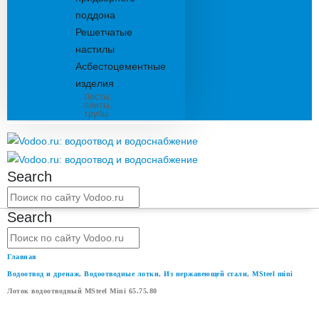
поддона
Решетчатые
настилы
Асбестоцементные
изделия
Листы,
плиты,
трубы
Search
Search
Главная
Водоотвод и дренаж
,
Водоотводные лотки
,
Из нержавеющей стали
,
MSteel mini
Лоток водоотводный MSteel Mini 65.75.80
ЛОТОК ВОДООТВОДНЫЙ