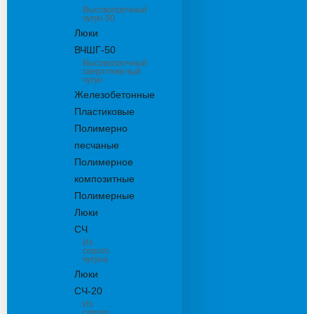
Высокопрочный
чугун 50
Люки
ВЧШГ-50
Высокопрочный
сверхтяжелый
чугун
Железобетонные
Пластиковые
Полимерно
песчаные
Полимерное
композитные
Полимерные
Люки
СЧ
Из
серого
чугуна
Люки
СЧ-20
Из
серого