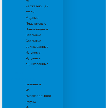
Из
нержавеющей
стали
Медные
Пластиковые
Полиамидные
Стальные
Стальные
оцинкованные
Чугунные
Чугунные
оцинкованные
Решетки
дождеприемника
Бетонные
Из
высокопрочного
чугуна
Из