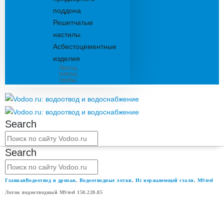
поддона
Решетчатые
настилы
Асбестоцементные
изделия
Листы,
плиты,
трубы
Search
Search
Главная
Водоотвод и дренаж
,
Водоотводные лотки
,
Из нержавеющей стали
,
MSteel
Лоток водоотводный MSteel 150.220.85
ЛОТОК ВОДООТВОДНЫЙ