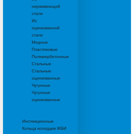
нержавеющей
стали
Из
оцинкованной
стали
Медные
Пластиковые
Полимербетонные
Стальные
Стальные
оцинкованные
Чугунные
Чугунные
оцинкованные
Дождеприемники
Колодцы
Инспекционные
Кольца колодцев ЖБИ