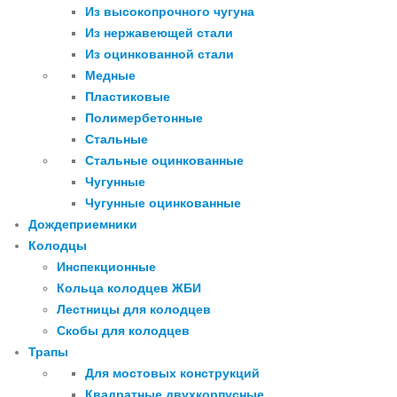
Из высокопрочного чугуна
Из нержавеющей стали
Из оцинкованной стали
Медные
Пластиковые
Полимербетонные
Стальные
Стальные оцинкованные
Чугунные
Чугунные оцинкованные
Дождеприемники
Колодцы
Инспекционные
Кольца колодцев ЖБИ
Лестницы для колодцев
Скобы для колодцев
Трапы
Для мостовых конструкций
Квадратные двухкорпусные