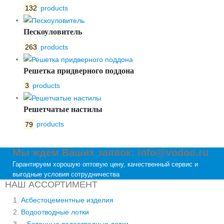
132
products
Пескоуловитель
263
products
Решетка придверного поддона
3
products
Решетчатые настилы
79
products
Мы ждём Ваших заявок: info@vodoo.ru
Гарантируем хорошую оптовую цену, качественный сервис и
выгодные условия сотрудничества
НАШ АССОРТИМЕНТ
Асбестоцементные изделия
Водоотводные лотки