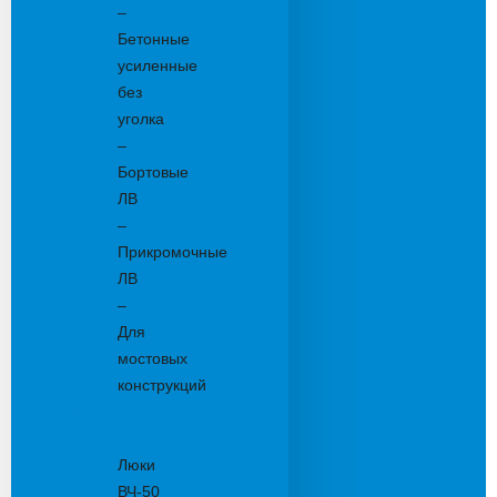
–
Бетонные
усиленные
без
уголка
–
Бортовые
ЛВ
–
Прикромочные
ЛВ
–
Для
мостовых
конструкций
Люки
канализационные
Люки
ВЧ-50