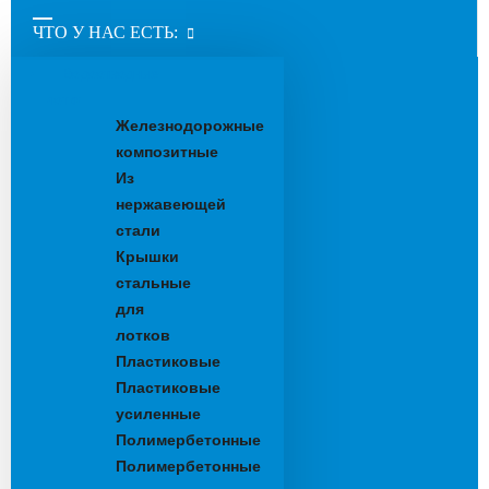
ЧТО У НАС ЕСТЬ:
Водоотводные
лотки
Железнодорожные
композитные
Из
нержавеющей
стали
Крышки
стальные
для
лотков
Пластиковые
Пластиковые
усиленные
Полимербетонные
Полимербетонные