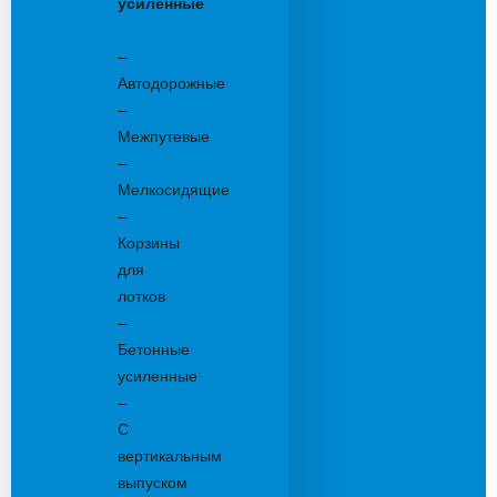
усиленные
Бетонные:
–
Автодорожные
–
Межпутевые
–
Мелкосидящие
–
Корзины
для
лотков
–
Бетонные
усиленные
–
С
вертикальным
выпуском