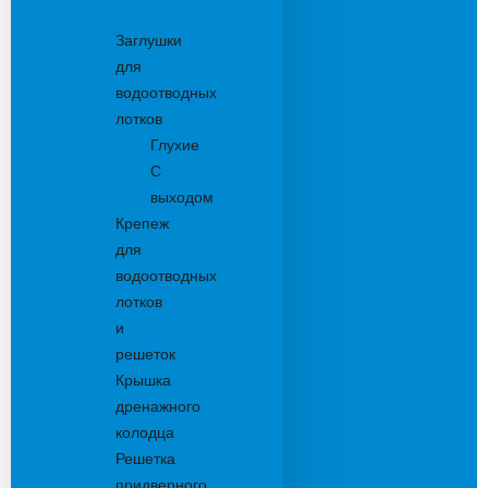
Комплектующие
Заглушки
для
водоотводных
лотков
Глухие
С
выходом
Крепеж
для
водоотводных
лотков
и
решеток
Крышка
дренажного
колодца
Решетка
придверного