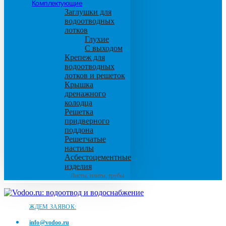
Комплектующие
Заглушки для
водоотводных
лотков
Глухие
С выходом
Крепеж для
водоотводных
лотков и решеток
Крышка
дренажного
колодца
Решетка
придверного
поддона
Решетчатые
настилы
Асбестоцементные
изделия
Листы, плиты, трубы
ЖДЕМ ЗАЯВОК:
info@vodoo.ru