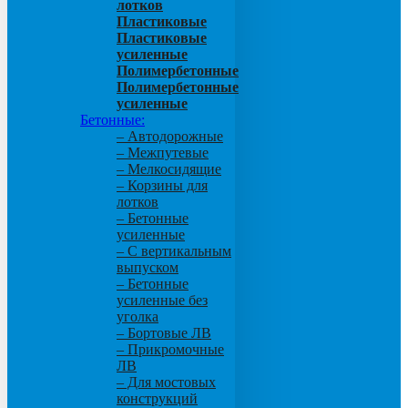
лотков
Пластиковые
Пластиковые
усиленные
Полимербетонные
Полимербетонные
усиленные
Бетонные:
– Автодорожные
– Межпутевые
– Мелкосидящие
– Корзины для
лотков
– Бетонные
усиленные
– С вертикальным
выпуском
– Бетонные
усиленные без
уголка
– Бортовые ЛВ
– Прикромочные
ЛВ
– Для мостовых
конструкций