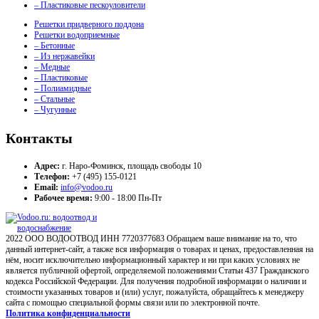
– Пластиковые пескоуловители
Решетки придверного поддона
Решетки водоприемные
– Бетонные
– Из нержавейки
– Медные
– Пластиковые
– Полиамидные
– Стальные
– Чугунные
Контакты
Адрес:
г. Наро-Фоминск, площадь свободы 10
Телефон:
+7 (495) 155-0121
Email:
info@vodoo.ru
Рабочее время:
9:00 - 18:00 Пн-Пт
2022 ООО ВОДООТВОД ИНН 7720377683 Обращаем ваше внимание на то, что
данный интернет-сайт, а также вся информация о товарах и ценах, предоставленная на
нём, носит исключительно информационный характер и ни при каких условиях не
является публичной офертой, определяемой положениями Статьи 437 Гражданского
кодекса Российской Федерации. Для получения подробной информации о наличии и
стоимости указанных товаров и (или) услуг, пожалуйста, обращайтесь к менеджеру
сайта с помощью специальной формы связи или по электронной почте.
Политика конфиденциальности