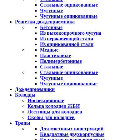
Стальные оцинкованные
Чугунные
Чугунные оцинкованные
Решетки дождеприемника
Бетонные
Из высокопрочного чугуна
Из нержавеющей стали
Из оцинкованной стали
Медные
Пластиковые
Полимербетонные
Стальные
Стальные оцинкованные
Чугунные
Чугунные оцинкованные
Дождеприемники
Колодцы
Инспекционные
Кольца колодцев ЖБИ
Лестницы для колодцев
Скобы для колодцев
Трапы
Для мостовых конструкций
Квадратные двухкорпусные
Квадратные однокорпусные