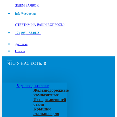
ЖДЕМ ЗАЯВОК:
info@vodoo.ru
ОТВЕТИМ НА ВАШИ ВОПРОСЫ:
+7 (495) 155-01-21
Доставка
Оплата
ЧТО У НАС ЕСТЬ:
Водоотводные лотки
Железнодорожные
композитные
Из нержавеющей
стали
Крышки
стальные для