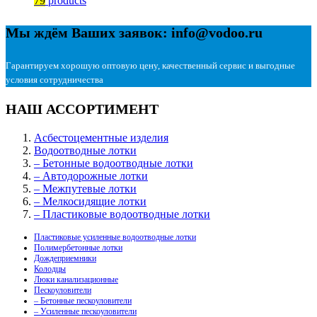
79
products
Мы ждём Ваших заявок: info@vodoo.ru
Гарантируем хорошую оптовую цену, качественный сервис и выгодные
условия сотрудничества
НАШ АССОРТИМЕНТ
Асбестоцементные изделия
Водоотводные лотки
– Бетонные водоотводные лотки
– Автодорожные лотки
– Межпутевые лотки
– Мелкосидящие лотки
– Пластиковые водоотводные лотки
Пластиковые усиленные водоотводные лотки
Полимербетонные лотки
Дождеприемники
Колодцы
Люки канализационные
Пескоуловители
– Бетонные пескоуловители
– Усиленные пескоуловители