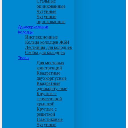
Стальные
оцинкованные
Чугунные
Чугунные
оцинкованные
Дождеприемники
Колодцы
Инспекционные
Кольца колодцев ЖБИ
Лестницы для колодцев
Скобы для колодцев
Трапы
Для мостовых
конструкций
Квадратные
двухкорпусные
Квадратные
однокорпусные
Круглые с
герметичной
крышкой
Круглые с
решеткой
Пластиковые
Чугунные