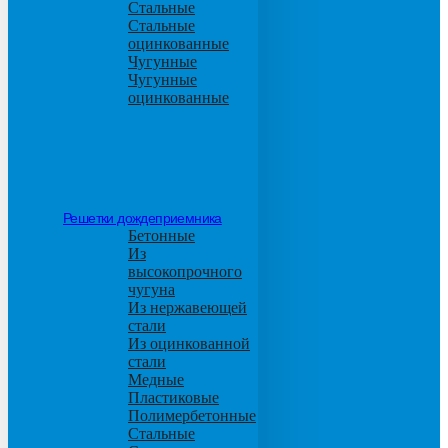
Стальные
Стальные
оцинкованные
Чугунные
Чугунные
оцинкованные
Решетки дождеприемника
Бетонные
Из
высокопрочного
чугуна
Из нержавеющей
стали
Из оцинкованной
стали
Медные
Пластиковые
Полимербетонные
Стальные