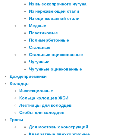
Из высокопрочного чугуна
Из нержавеющей стали
Из оцинкованной стали
Медные
Пластиковые
Полимербетонные
Стальные
Стальные оцинкованные
Чугунные
Чугунные оцинкованные
Дождеприемники
Колодцы
Инспекционные
Кольца колодцев ЖБИ
Лестницы для колодцев
Скобы для колодцев
Трапы
Для мостовых конструкций
Квадратные двухкорпусные