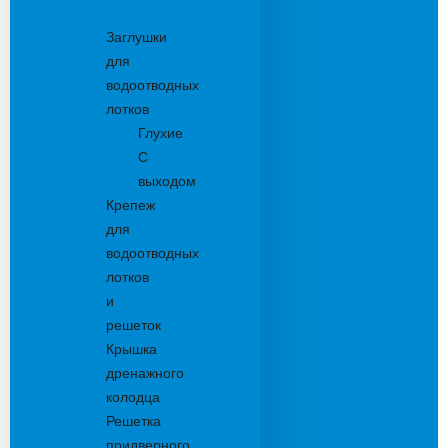
Комплектующие
Заглушки
для
водоотводных
лотков
Глухие
С
выходом
Крепеж
для
водоотводных
лотков
и
решеток
Крышка
дренажного
колодца
Решетка
придверного