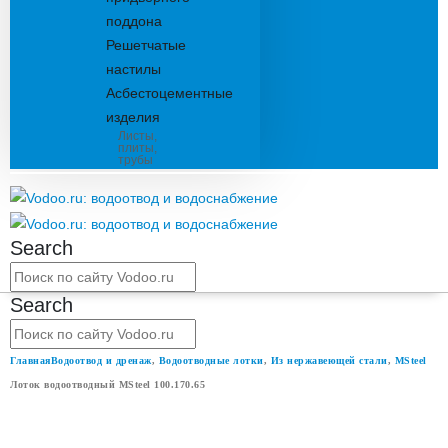
поддона
Решетчатые
настилы
Асбестоцементные
изделия
Листы,
плиты,
трубы
Search
Search
Главная
Водоотвод и дренаж
,
Водоотводные лотки
,
Из нержавеющей стали
,
MSteel
Лоток водоотводный MSteel 100.170.65
ЛОТОК ВОДООТВОДНЫЙ