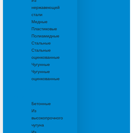
Из
нержавеющей
стали
Медные
Пластиковые
Полиамидные
Стальные
Стальные
оцинкованные
Чугунные
Чугунные
оцинкованные
Решетки
дождеприемника
Бетонные
Из
высокопрочного
чугуна
Из