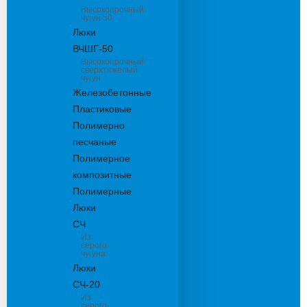
Высокопрочный
чугун 50
Люки
ВЧШГ-50
Высокопрочный
сверхтяжелый
чугун
Железобетонные
Пластиковые
Полимерно
песчаные
Полимерное
композитные
Полимерные
Люки
СЧ
Из
серого
чугуна
Люки
СЧ-20
Из
серого