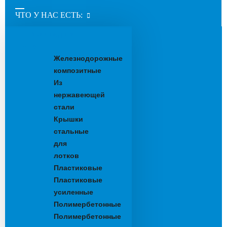
ЧТО У НАС ЕСТЬ:
Водоотводные
лотки
Железнодорожные
композитные
Из
нержавеющей
стали
Крышки
стальные
для
лотков
Пластиковые
Пластиковые
усиленные
Полимербетонные
Полимербетонные