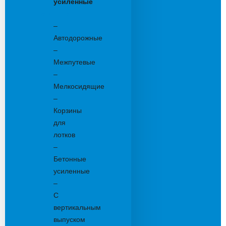
усиленные
Бетонные:
–
Автодорожные
–
Межпутевые
–
Мелкосидящие
–
Корзины
для
лотков
–
Бетонные
усиленные
–
С
вертикальным
выпуском