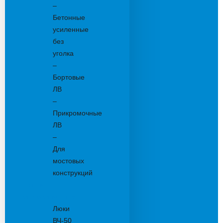
–
Бетонные
усиленные
без
уголка
–
Бортовые
ЛВ
–
Прикромочные
ЛВ
–
Для
мостовых
конструкций
Люки
канализационные
Люки
ВЧ-50