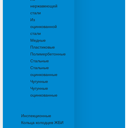
нержавеющей
стали
Из
оцинкованной
стали
Медные
Пластиковые
Полимербетонные
Стальные
Стальные
оцинкованные
Чугунные
Чугунные
оцинкованные
Дождеприемники
Колодцы
Инспекционные
Кольца колодцев ЖБИ