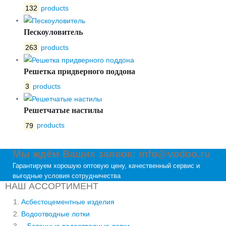
132
products
Пескоуловитель
263
products
Решетка придверного поддона
3
products
Решетчатые настилы
79
products
Мы ждём Ваших заявок: info@vodoo.ru
Гарантируем хорошую оптовую цену, качественный сервис и
выгодные условия сотрудничества
НАШ АССОРТИМЕНТ
Асбестоцементные изделия
Водоотводные лотки