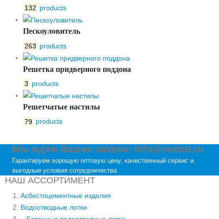
132
products
Пескоуловитель
263
products
Решетка придверного поддона
3
products
Решетчатые настилы
79
products
Мы ждём Ваших заявок: info@vodoo.ru
Гарантируем хорошую оптовую цену, качественный сервис и
выгодные условия сотрудничества
НАШ АССОРТИМЕНТ
Асбестоцементные изделия
Водоотводные лотки