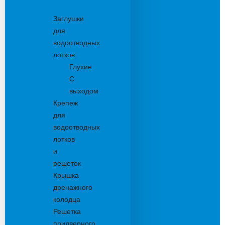
Комплектующие
Заглушки
для
водоотводных
лотков
Глухие
С
выходом
Крепеж
для
водоотводных
лотков
и
решеток
Крышка
дренажного
колодца
Решетка
придверного