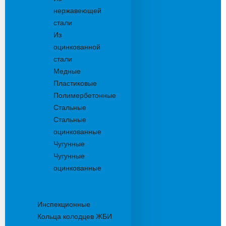
нержавеющей
стали
Из
оцинкованной
стали
Медные
Пластиковые
Полимербетонные
Стальные
Стальные
оцинкованные
Чугунные
Чугунные
оцинкованные
Дождеприемники
Колодцы
Инспекционные
Кольца колодцев ЖБИ