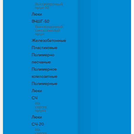
Высокопрочный
чугун 50
Люки
ВЧШГ-50
Высокопрочный
сверхтяжелый
чугун
Железобетонные
Пластиковые
Полимерно
песчаные
Полимерное
композитные
Полимерные
Люки
СЧ
Из
серого
чугуна
Люки
СЧ-20
Из
серого