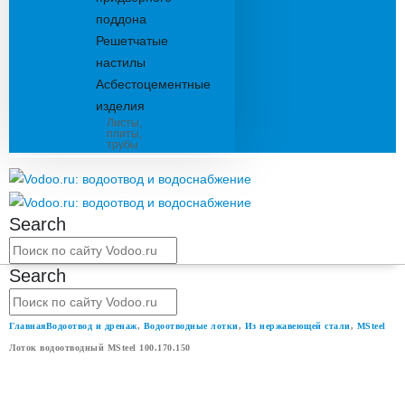
поддона
Решетчатые
настилы
Асбестоцементные
изделия
Листы,
плиты,
трубы
Search
Search
Главная
Водоотвод и дренаж
,
Водоотводные лотки
,
Из нержавеющей стали
,
MSteel
Лоток водоотводный MSteel 100.170.150
ЛОТОК ВОДООТВОДНЫЙ