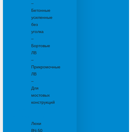
–
Бетонные
усиленные
без
уголка
–
Бортовые
ЛВ
–
Прикромочные
ЛВ
–
Для
мостовых
конструкций
Люки
канализационные
Люки
ВЧ-50