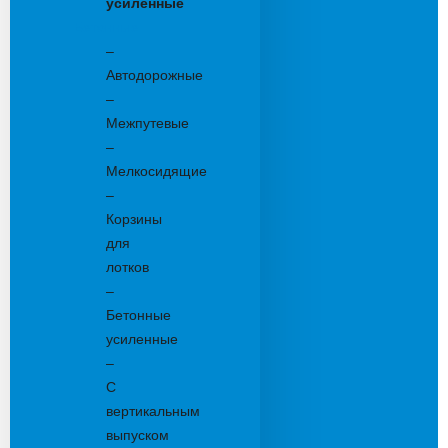
усиленные
Бетонные:
–
Автодорожные
–
Межпутевые
–
Мелкосидящие
–
Корзины
для
лотков
–
Бетонные
усиленные
–
С
вертикальным
выпуском