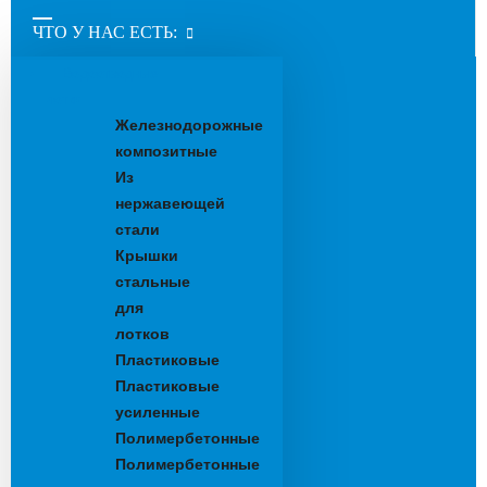
ЧТО У НАС ЕСТЬ:
Водоотводные
лотки
Железнодорожные
композитные
Из
нержавеющей
стали
Крышки
стальные
для
лотков
Пластиковые
Пластиковые
усиленные
Полимербетонные
Полимербетонные