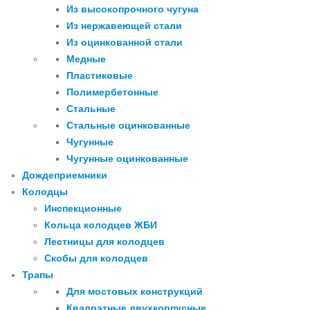
Из высокопрочного чугуна
Из нержавеющей стали
Из оцинкованной стали
Медные
Пластиковые
Полимербетонные
Стальные
Стальные оцинкованные
Чугунные
Чугунные оцинкованные
Дождеприемники
Колодцы
Инспекционные
Кольца колодцев ЖБИ
Лестницы для колодцев
Скобы для колодцев
Трапы
Для мостовых конструкций
Квадратные двухкорпусные