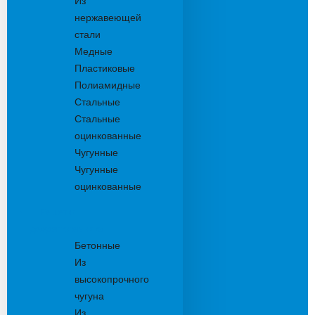
Из
нержавеющей
стали
Медные
Пластиковые
Полиамидные
Стальные
Стальные
оцинкованные
Чугунные
Чугунные
оцинкованные
Решетки
дождеприемника
Бетонные
Из
высокопрочного
чугуна
Из