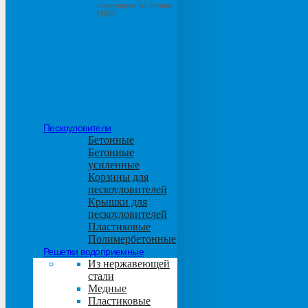
основанием из бетона
М600
Пескоуловители
Бетонные
Бетонные
усиленные
Корзины для
пескоуловителей
Крышки для
пескоуловителей
Пластиковые
Полимербетонные
Решетки водоприемные
Из нержавеющей
стали
Медные
Пластиковые