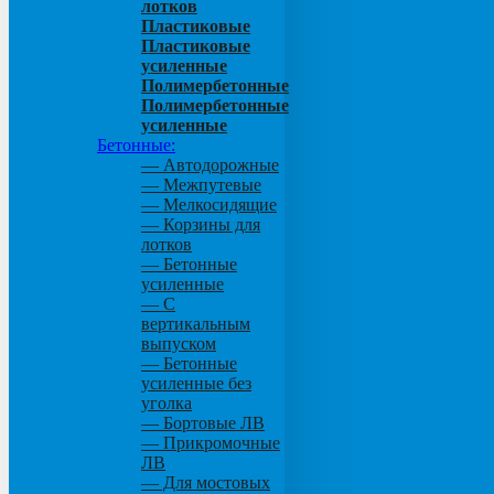
лотков
Пластиковые
Пластиковые
усиленные
Полимербетонные
Полимербетонные
усиленные
Бетонные:
— Автодорожные
— Межпутевые
— Мелкосидящие
— Корзины для
лотков
— Бетонные
усиленные
— С
вертикальным
выпуском
— Бетонные
усиленные без
уголка
— Бортовые ЛВ
— Прикромочные
ЛВ
— Для мостовых