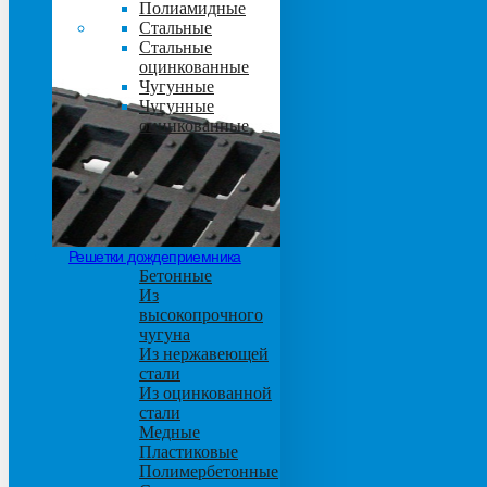
Полиамидные
Стальные
Стальные
оцинкованные
Чугунные
Чугунные
оцинкованные
Решетки дождеприемника
Бетонные
Из
высокопрочного
чугуна
Из нержавеющей
стали
Из оцинкованной
стали
Медные
Пластиковые
Полимербетонные