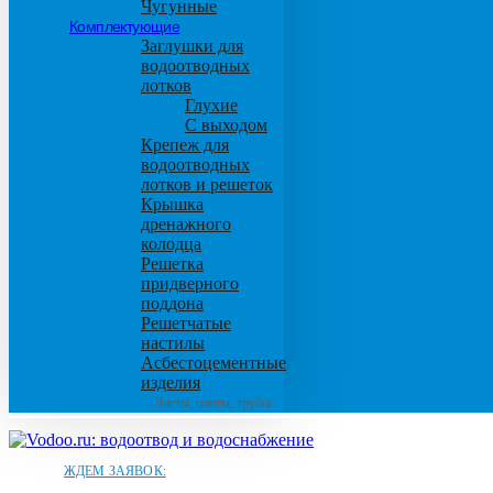
Чугунные
Комплектующие
Заглушки для
водоотводных
лотков
Глухие
С выходом
Крепеж для
водоотводных
лотков и решеток
Крышка
дренажного
колодца
Решетка
придверного
поддона
Решетчатые
настилы
Асбестоцементные
изделия
Листы, плиты, трубы
ЖДЕМ ЗАЯВОК: