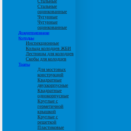
Стальные
Стальные
оцинкованные
Чугунные
Чугунные
оцинкованные
Дождеприемники
Колодцы
Инспекционные
Кольца колодцев ЖБИ
Лестницы для колодцев
Скобы для колодцев
Трапы
Для мостовых
конструкций
Квадратные
двухкорпусные
Квадратные
однокорпусные
Круглые с
герметичной
крышкой
Круглые с
решеткой
Пластиковые