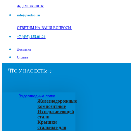
ЖДЕМ ЗАЯВОК:
info@vodoo.ru
ОТВЕТИМ НА ВАШИ ВОПРОСЫ:
+7 (495) 155-01-21
Доставка
Оплата
ЧТО У НАС ЕСТЬ:
Водоотводные лотки
Железнодорожные
композитные
Из нержавеющей
стали
Крышки
стальные для