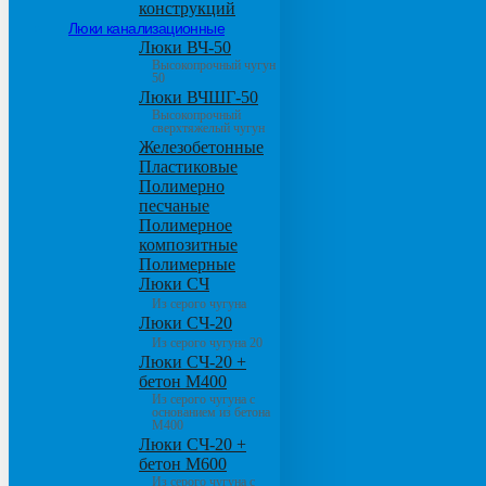
конструкций
Люки канализационные
Люки ВЧ-50
Высокопрочный чугун
50
Люки ВЧШГ-50
Высокопрочный
сверхтяжелый чугун
Железобетонные
Пластиковые
Полимерно
песчаные
Полимерное
композитные
Полимерные
Люки СЧ
Из серого чугуна
Люки СЧ-20
Из серого чугуна 20
Люки СЧ-20 +
бетон М400
Из серого чугуна с
основанием из бетона
М400
Люки СЧ-20 +
бетон М600
Из серого чугуна с