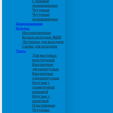
Стальные
оцинкованные
Чугунные
Чугунные
оцинкованные
Дождеприемники
Колодцы
Инспекционные
Кольца колодцев ЖБИ
Лестницы для колодцев
Скобы для колодцев
Трапы
Для мостовых
конструкций
Квадратные
двухкорпусные
Квадратные
однокорпусные
Круглые с
герметичной
крышкой
Круглые с
решеткой
Пластиковые
Чугунные