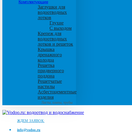
Комплектующие
Заглушки для
водоотводных
лотков
Глухие
С выходом
Крепеж для
водоотводных
лотков и решеток
Крышка
дренажного
колодца
Решетка
придверного
поддона
Решетчатые
настилы
Асбестоцементные
изделия
Листы, плиты, трубы
ЖДЕМ ЗАЯВОК:
info@vodoo.ru