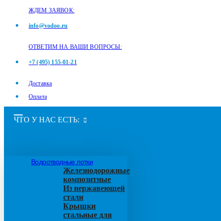
ЖДЕМ ЗАЯВОК:
info@vodoo.ru
ОТВЕТИМ НА ВАШИ ВОПРОСЫ:
+7 (495) 155-01-21
Доставка
Оплата
ЧТО У НАС ЕСТЬ:
Водоотводные лотки
Железнодорожные
композитные
Из нержавеющей
стали
Крышки
стальные для