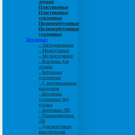
лотков
Пластиковые
Пластиковые
усиленные
Полимербетонные
Полимербетонные
усиленные
Бетонные:
– Автодорожные
– Межпутевые
– Мелкосидящие
– Корзины для
лотков
– Бетонные
усиленные
– С вертикальным
выпуском
– Бетонные
усиленные без
уголка
– Бортовые ЛВ
– Прикромочные
ЛВ
– Для мостовых
конструкций