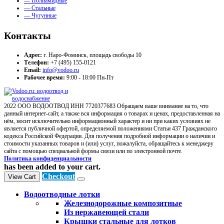
— Полиамидные
— Стальные
— Чугунные
Контакты
Адрес:
г. Наро-Фоминск, площадь свободы 10
Телефон:
+7 (495) 155-0121
Email:
info@vodoo.ru
Рабочее время:
9:00 - 18:00 Пн-Пт
2022 ООО ВОДООТВОД ИНН 7720377683 Обращаем ваше внимание на то, что
данный интернет-сайт, а также вся информация о товарах и ценах, предоставленная на
нём, носит исключительно информационный характер и ни при каких условиях не
является публичной офертой, определяемой положениями Статьи 437 Гражданского
кодекса Российской Федерации. Для получения подробной информации о наличии и
стоимости указанных товаров и (или) услуг, пожалуйста, обращайтесь к менеджеру
сайта с помощью специальной формы связи или по электронной почте.
Политика конфиденциальности
has been added to your cart.
Checkout
View Cart
Водоотводные лотки
Железнодорожные композитные
Из нержавеющей стали
Крышки стальные для лотков