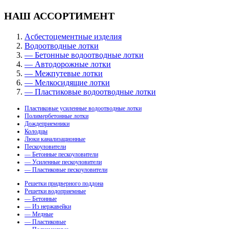
НАШ АССОРТИМЕНТ
Асбестоцементные изделия
Водоотводные лотки
— Бетонные водоотводные лотки
— Автодорожные лотки
— Межпутевые лотки
— Мелкосидящие лотки
— Пластиковые водоотводные лотки
Пластиковые усиленные водоотводные лотки
Полимербетонные лотки
Дождеприемники
Колодцы
Люки канализационные
Пескоуловители
— Бетонные пескоуловители
— Усиленные пескоуловители
— Пластиковые пескоуловители
Решетки придверного поддона
Решетки водоприемные
— Бетонные
— Из нержавейки
— Медные
— Пластиковые