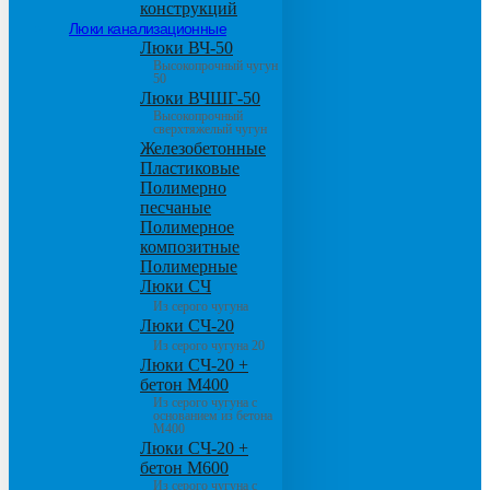
конструкций
Люки канализационные
Люки ВЧ-50
Высокопрочный чугун
50
Люки ВЧШГ-50
Высокопрочный
сверхтяжелый чугун
Железобетонные
Пластиковые
Полимерно
песчаные
Полимерное
композитные
Полимерные
Люки СЧ
Из серого чугуна
Люки СЧ-20
Из серого чугуна 20
Люки СЧ-20 +
бетон М400
Из серого чугуна с
основанием из бетона
М400
Люки СЧ-20 +
бетон М600
Из серого чугуна с