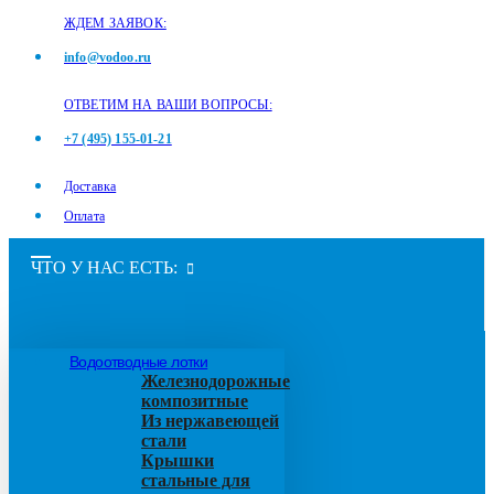
ЖДЕМ ЗАЯВОК:
info@vodoo.ru
ОТВЕТИМ НА ВАШИ ВОПРОСЫ:
+7 (495) 155-01-21
Доставка
Оплата
ЧТО У НАС ЕСТЬ:
Водоотводные лотки
Железнодорожные
композитные
Из нержавеющей
стали
Крышки
стальные для