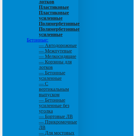
лотков
Пластиковые
Пластиковые
усиленные
Полимербетонные
Полимербетонные
усиленные
Бетонные:
— Автодорожные
— Межпутевые
— Мелкосидящие
— Корзины для
лотков
— Бетонные
усиленные
— С
вертикальным
выпуском
— Бетонные
усиленные без
уголка
— Бортовые ЛВ
— Прикромочные
ЛВ
— Для мостовых