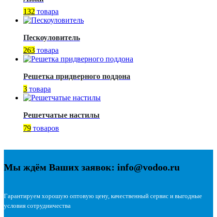
132
товара
Пескоуловитель
263
товара
Решетка придверного поддона
3
товара
Решетчатые настилы
79
товаров
Мы ждём Ваших заявок: info@vodoo.ru
Гарантируем хорошую оптовую цену, качественный сервис и выгодные
условия сотрудничества