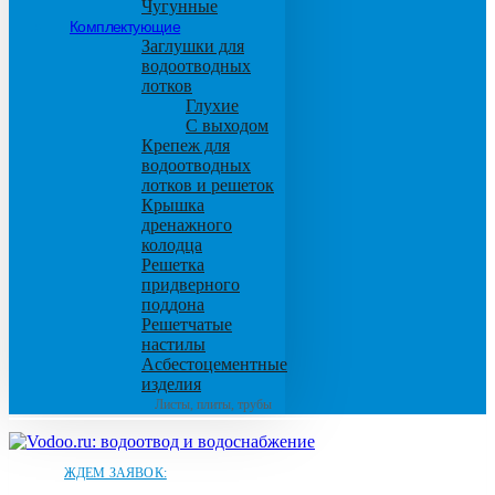
Чугунные
Комплектующие
Заглушки для
водоотводных
лотков
Глухие
С выходом
Крепеж для
водоотводных
лотков и решеток
Крышка
дренажного
колодца
Решетка
придверного
поддона
Решетчатые
настилы
Асбестоцементные
изделия
Листы, плиты, трубы
ЖДЕМ ЗАЯВОК: