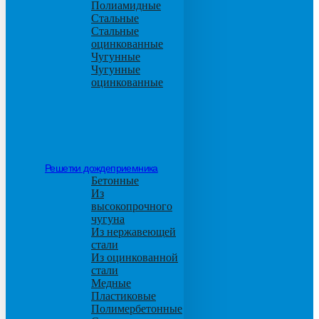
Полиамидные
Стальные
Стальные
оцинкованные
Чугунные
Чугунные
оцинкованные
Решетки дождеприемника
Бетонные
Из
высокопрочного
чугуна
Из нержавеющей
стали
Из оцинкованной
стали
Медные
Пластиковые
Полимербетонные