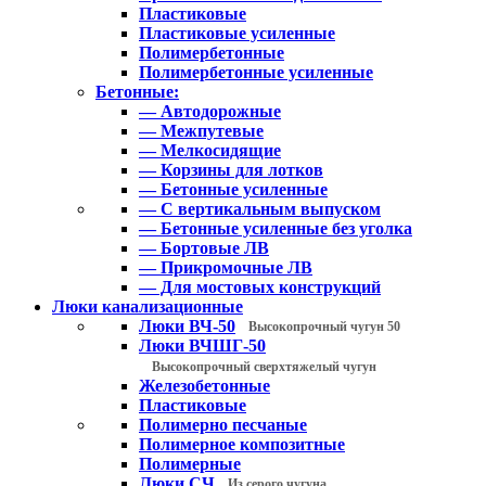
Пластиковые
Пластиковые усиленные
Полимербетонные
Полимербетонные усиленные
Бетонные:
— Автодорожные
— Межпутевые
— Мелкосидящие
— Корзины для лотков
— Бетонные усиленные
— С вертикальным выпуском
— Бетонные усиленные без уголка
— Бортовые ЛВ
— Прикромочные ЛВ
— Для мостовых конструкций
Люки канализационные
Люки ВЧ-50
Высокопрочный чугун 50
Люки ВЧШГ-50
Высокопрочный сверхтяжелый чугун
Железобетонные
Пластиковые
Полимерно песчаные
Полимерное композитные
Полимерные
Люки СЧ
Из серого чугуна