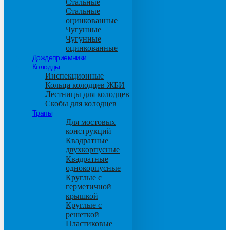
Стальные
Стальные
оцинкованные
Чугунные
Чугунные
оцинкованные
Дождеприемники
Колодцы
Инспекционные
Кольца колодцев ЖБИ
Лестницы для колодцев
Скобы для колодцев
Трапы
Для мостовых
конструкций
Квадратные
двухкорпусные
Квадратные
однокорпусные
Круглые с
герметичной
крышкой
Круглые с
решеткой
Пластиковые