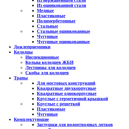
Из нержавеющей стали
Из оцинкованной стали
Медные
Пластиковые
Полимербетонные
Стальные
Стальные оцинкованные
Чугунные
Чугунные оцинкованные
Дождеприемники
Колодцы
Инспекционные
Кольца колодцев ЖБИ
Лестницы для колодцев
Скобы для колодцев
Трапы
Для мостовых конструкций
Квадратные двухкорпусные
Квадратные однокорпусные
Круглые с герметичной крышкой
Круглые с решеткой
Пластиковые
Чугунные
Комплектующие
Заглушки для водоотводных лотков