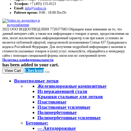
Телефон:
+7 (495) 155-0121
Email:
info@vodoo.ru
Рабочее время:
9:00 - 18:00 Пн-Пт
2022 ООО ВОДООТВОД ИНН 7720377683 Обращаем ваше внимание на то, что
данный интернет-сайт, а также вся информация о товарах и ценах, предоставленная на
нём, носит исключительно информационный характер и ни при каких условиях не
является публичной офертой, определяемой положениями Статьи 437 Гражданского
кодекса Российской Федерации. Для получения подробной информации о наличии и
стоимости указанных товаров и (или) услуг, пожалуйста, обращайтесь к менеджеру
сайта с помощью специальной формы связи или по электронной почте.
Политика конфиденциальности
has been added to your cart.
Checkout
View Cart
Водоотводные лотки
Железнодорожные композитные
Из нержавеющей стали
Крышки стальные для лотков
Пластиковые
Пластиковые усиленные
Полимербетонные
Полимербетонные усиленные
Бетонные:
— Автодорожные