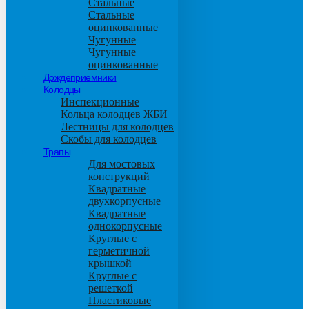
Стальные
Стальные
оцинкованные
Чугунные
Чугунные
оцинкованные
Дождеприемники
Колодцы
Инспекционные
Кольца колодцев ЖБИ
Лестницы для колодцев
Скобы для колодцев
Трапы
Для мостовых
конструкций
Квадратные
двухкорпусные
Квадратные
однокорпусные
Круглые с
герметичной
крышкой
Круглые с
решеткой
Пластиковые