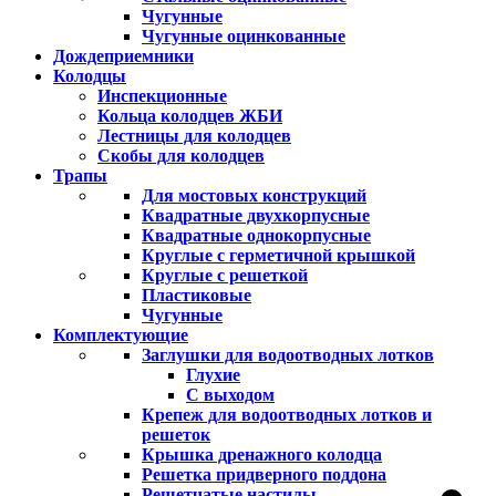
Чугунные
Чугунные оцинкованные
Дождеприемники
Колодцы
Инспекционные
Кольца колодцев ЖБИ
Лестницы для колодцев
Скобы для колодцев
Трапы
Для мостовых конструкций
Квадратные двухкорпусные
Квадратные однокорпусные
Круглые с герметичной крышкой
Круглые с решеткой
Пластиковые
Чугунные
Комплектующие
Заглушки для водоотводных лотков
Глухие
С выходом
Крепеж для водоотводных лотков и
решеток
Крышка дренажного колодца
Решетка придверного поддона
Решетчатые настилы