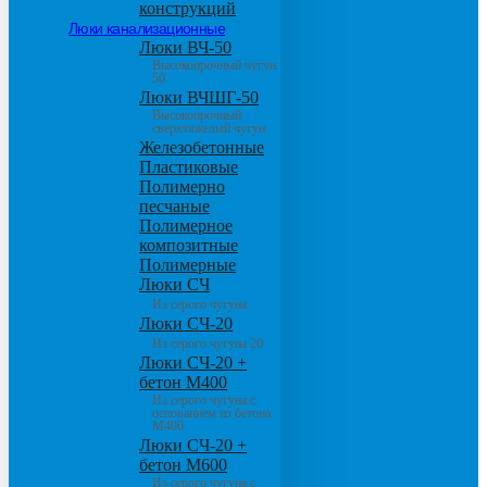
конструкций
Люки канализационные
Люки ВЧ-50
Высокопрочный чугун
50
Люки ВЧШГ-50
Высокопрочный
сверхтяжелый чугун
Железобетонные
Пластиковые
Полимерно
песчаные
Полимерное
композитные
Полимерные
Люки СЧ
Из серого чугуна
Люки СЧ-20
Из серого чугуна 20
Люки СЧ-20 +
бетон М400
Из серого чугуна с
основанием из бетона
М400
Люки СЧ-20 +
бетон М600
Из серого чугуна с