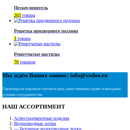
Пескоуловитель
263
товара
Решетка придверного поддона
3
товара
Решетчатые настилы
79
товаров
Мы ждём Ваших заявок: info@vodoo.ru
Гарантируем хорошую оптовую цену, качественный сервис и выгодные
условия сотрудничества
НАШ АССОРТИМЕНТ
Асбестоцементные изделия
Водоотводные лотки
— Бетонные водоотводные лотки