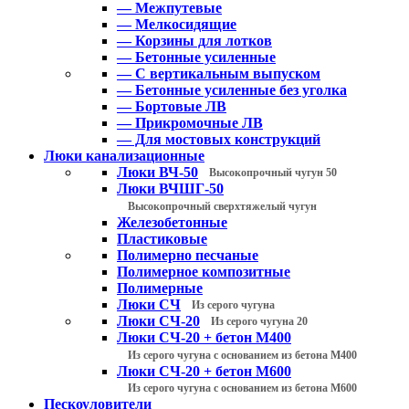
— Межпутевые
— Мелкосидящие
— Корзины для лотков
— Бетонные усиленные
— С вертикальным выпуском
— Бетонные усиленные без уголка
— Бортовые ЛВ
— Прикромочные ЛВ
— Для мостовых конструкций
Люки канализационные
Люки ВЧ-50
Высокопрочный чугун 50
Люки ВЧШГ-50
Высокопрочный сверхтяжелый чугун
Железобетонные
Пластиковые
Полимерно песчаные
Полимерное композитные
Полимерные
Люки СЧ
Из серого чугуна
Люки СЧ-20
Из серого чугуна 20
Люки СЧ-20 + бетон М400
Из серого чугуна с основанием из бетона М400
Люки СЧ-20 + бетон М600
Из серого чугуна с основанием из бетона М600
Пескоуловители