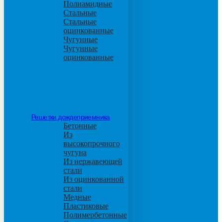
Полиамидные
Стальные
Стальные
оцинкованные
Чугунные
Чугунные
оцинкованные
Решетки дождеприемника
Бетонные
Из
высокопрочного
чугуна
Из нержавеющей
стали
Из оцинкованной
стали
Медные
Пластиковые
Полимербетонные