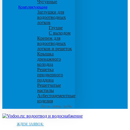
Чугунные
Комплектующие
Заглушки для
водоотводных
лотков
Глухие
С выходом
Крепеж для
водоотводных
лотков и решеток
Крышка
дренажного
колодца
Решетка
придверного
поддона
Решетчатые
настилы
Асбестоцементные
изделия
Листы, плиты, трубы
ЖДЕМ ЗАЯВОК: