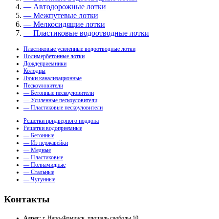
— Автодорожные лотки
— Межпутевые лотки
— Мелкосидящие лотки
— Пластиковые водоотводные лотки
Пластиковые усиленные водоотводные лотки
Полимербетонные лотки
Дождеприемники
Колодцы
Люки канализационные
Пескоуловители
— Бетонные пескоуловители
— Усиленные пескоуловители
— Пластиковые пескоуловители
Решетки придверного поддона
Решетки водоприемные
— Бетонные
— Из нержавейки
— Медные
— Пластиковые
— Полиамидные
— Стальные
— Чугунные
Контакты
Адрес:
г. Наро-Фоминск, площадь свободы 10