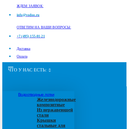
ЖДЕМ ЗАЯВОК:
info@vodoo.ru
ОТВЕТИМ НА ВАШИ ВОПРОСЫ:
+7 (495) 155-01-21
Доставка
Оплата
ЧТО У НАС ЕСТЬ:
Водоотводные лотки
Железнодорожные
композитные
Из нержавеющей
стали
Крышки
стальные для