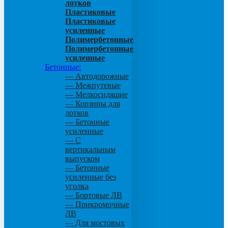
лотков
Пластиковые
Пластиковые
усиленные
Полимербетонные
Полимербетонные
усиленные
Бетонные:
— Автодорожные
— Межпутевые
— Мелкосидящие
— Корзины для
лотков
— Бетонные
усиленные
— С
вертикальным
выпуском
— Бетонные
усиленные без
уголка
— Бортовые ЛВ
— Прикромочные
ЛВ
— Для мостовых