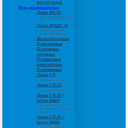
конструкций
Люки канализационные
Люки ВЧ-50
Высокопрочный чугун
50
Люки ВЧШГ-50
Высокопрочный
сверхтяжелый чугун
Железобетонные
Пластиковые
Полимерно
песчаные
Полимерное
композитные
Полимерные
Люки СЧ
Из серого чугуна
Люки СЧ-20
Из серого чугуна 20
Люки СЧ-20 +
бетон М400
Из серого чугуна с
основанием из бетона
М400
Люки СЧ-20 +
бетон М600
Из серого чугуна с