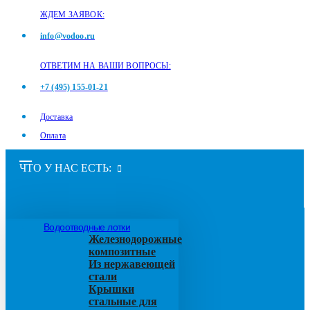
ЖДЕМ ЗАЯВОК:
info@vodoo.ru
ОТВЕТИМ НА ВАШИ ВОПРОСЫ:
+7 (495) 155-01-21
Доставка
Оплата
ЧТО У НАС ЕСТЬ:
Водоотводные лотки
Железнодорожные
композитные
Из нержавеющей
стали
Крышки
стальные для