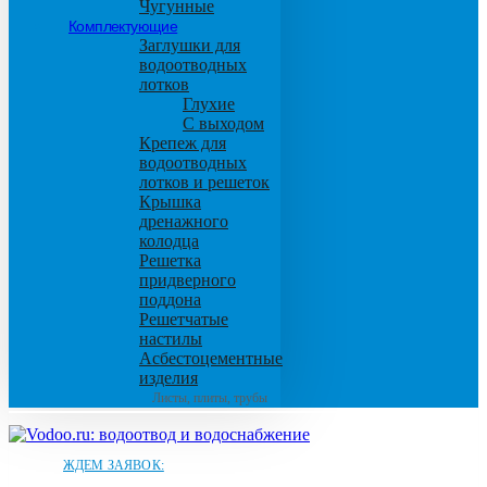
Чугунные
Комплектующие
Заглушки для
водоотводных
лотков
Глухие
С выходом
Крепеж для
водоотводных
лотков и решеток
Крышка
дренажного
колодца
Решетка
придверного
поддона
Решетчатые
настилы
Асбестоцементные
изделия
Листы, плиты, трубы
ЖДЕМ ЗАЯВОК: