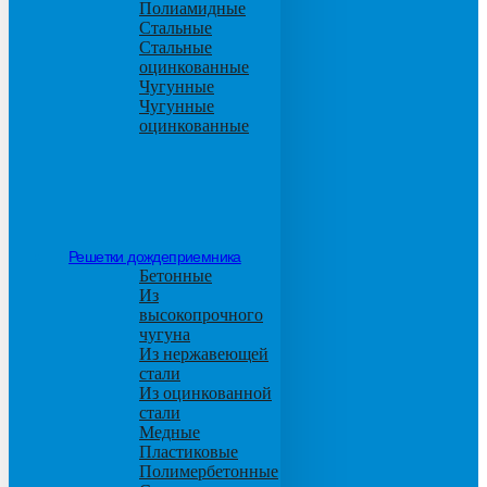
Полиамидные
Стальные
Стальные
оцинкованные
Чугунные
Чугунные
оцинкованные
Решетки дождеприемника
Бетонные
Из
высокопрочного
чугуна
Из нержавеющей
стали
Из оцинкованной
стали
Медные
Пластиковые
Полимербетонные