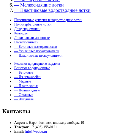
— Мелкосидящие лотки
— Пластиковые водоотводные лотки
Пластиковые усиленные водоотводные лотки
Полимербетонные лотки
Дождеприемники
Колодцы
Люки канализационные
Пескоуловители
— Бетонные пескоуловители
— Усиленные пескоуловители
— Пластиковые пескоуловители
Решетки придверного поддона
Решетки водоприемные
— Бетонные
— Из нержавейки
— Медные
— Пластиковые
— Полиамидные
— Стальные
— Чугунные
Контакты
Адрес:
г. Наро-Фоминск, площадь свободы 10
Телефон:
+7 (495) 155-0121
Email:
info@vodoo.ru