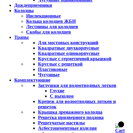
Дождеприемники
Колодцы
Инспекционные
Кольца колодцев ЖБИ
Лестницы для колодцев
Скобы для колодцев
Трапы
Для мостовых конструкций
Квадратные двухкорпусные
Квадратные однокорпусные
Круглые с герметичной крышкой
Круглые с решеткой
Пластиковые
Чугунные
Комплектующие
Заглушки для водоотводных лотков
Глухие
С выходом
Крепеж для водоотводных лотков и
решеток
Крышка дренажного колодца
Решетка придверного поддона
Решетчатые настилы
Асбестоцементные изделия