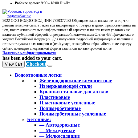
Рабочее время:
9:00 - 18:00 Пн-Пт
2022 ООО ВОДООТВОД ИНН 7720377683 Обращаем ваше внимание на то, что
данный интернет-сайт, а также вся информация о товарах и ценах, предоставленная на
нём, носит исключительно информационный характер и ни при каких условиях не
является публичной офертой, определяемой положениями Статьи 437 Гражданского
кодекса Российской Федерации. Для получения подробной информации о наличии и
стоимости указанных товаров и (или) услуг, пожалуйста, обращайтесь к менеджеру
сайта с помощью специальной формы связи или по электронной почте.
Политика конфиденциальности
has been added to your cart.
Checkout
View Cart
Водоотводные лотки
Железнодорожные композитные
Из нержавеющей стали
Крышки стальные для лотков
Пластиковые
Пластиковые усиленные
Полимербетонные
Полимербетонные усиленные
Бетонные:
— Автодорожные
— Межпутевые
— Мелкосидящие