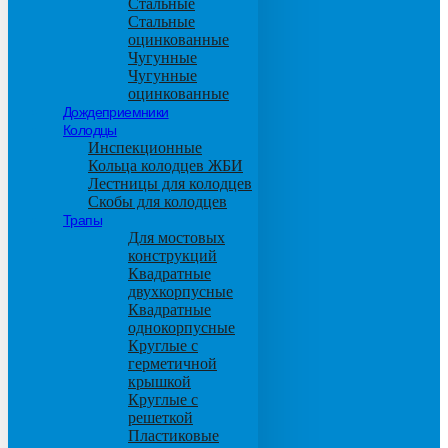
Стальные
Стальные
оцинкованные
Чугунные
Чугунные
оцинкованные
Дождеприемники
Колодцы
Инспекционные
Кольца колодцев ЖБИ
Лестницы для колодцев
Скобы для колодцев
Трапы
Для мостовых
конструкций
Квадратные
двухкорпусные
Квадратные
однокорпусные
Круглые с
герметичной
крышкой
Круглые с
решеткой
Пластиковые