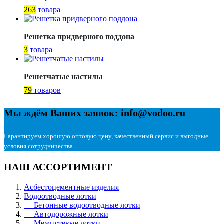
263
товара
Решетка придверного поддона
3
товара
Решетчатые настилы
79
товаров
Мы ждём Ваших заявок: info@vodoo.ru
Гарантируем хорошую оптовую цену, качественный сервис и выгодные
условия сотрудничества
НАШ АССОРТИМЕНТ
Асбестоцементные изделия
Водоотводные лотки
— Бетонные водоотводные лотки
— Автодорожные лотки
— Межпутевые лотки