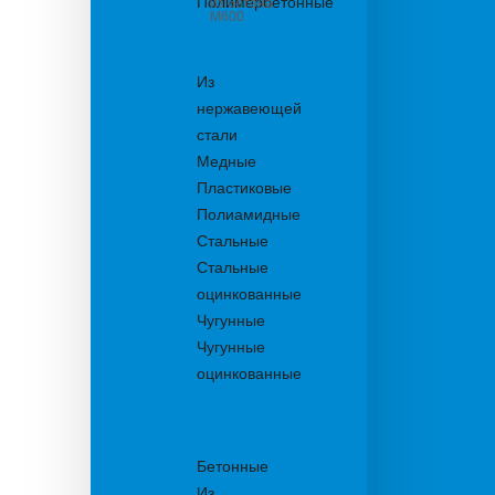
Полимербетонные
из бетона
М600
Решетки
водоприемные
Из
нержавеющей
стали
Медные
Пластиковые
Полиамидные
Стальные
Стальные
оцинкованные
Чугунные
Чугунные
оцинкованные
Решетки
дождеприемника
Бетонные
Из