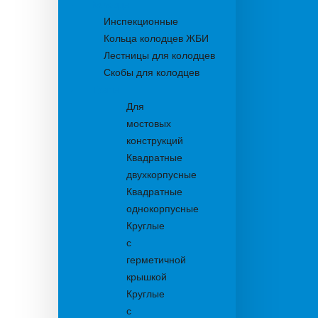
Колодцы
Инспекционные
Кольца колодцев ЖБИ
Лестницы для колодцев
Скобы для колодцев
Трапы
Для
мостовых
конструкций
Квадратные
двухкорпусные
Квадратные
однокорпусные
Круглые
с
герметичной
крышкой
Круглые
с