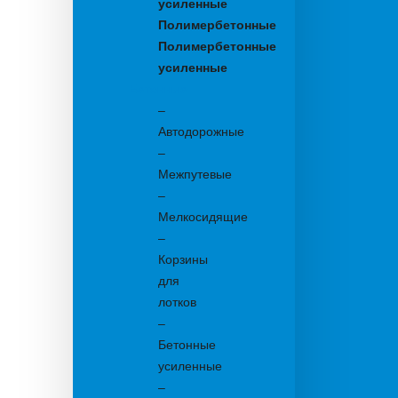
усиленные
Полимербетонные
Полимербетонные
усиленные
Бетонные:
–
Автодорожные
–
Межпутевые
–
Мелкосидящие
–
Корзины
для
лотков
–
Бетонные
усиленные
–