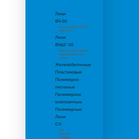
канализационные
Люки
ВЧ-50
Высокопрочный
чугун 50
Люки
ВЧШГ-50
Высокопрочный
сверхтяжелый
чугун
Железобетонные
Пластиковые
Полимерно
песчаные
Полимерное
композитные
Полимерные
Люки
СЧ
Из
серого
чугуна