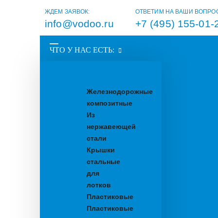
ЖДЕМ ЗАЯВОК:
ОТВЕТИМ НА ВАШИ ВОПРО
info@vodoo.ru
+7 (495) 155-01-
ЧТО У НАС ЕСТЬ:
Водоотводные
лотки
Железнодорожные
композитные
Из
нержавеющей
стали
Крышки
стальные
для
лотков
Пластиковые
Пластиковые