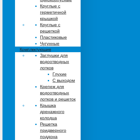
Круглые с
герметичной
крышкой
Круглые с
решеткой
Пластиковые
Чугунные
Комплектующие
Заглушки для
водоотводных
лотков
Глухие
С выходом
Крепеж для
водоотводных
лотков и решеток
Крышка
дренажного
колодца
Решетка
придверного
поддона