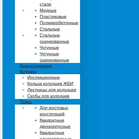
стали
Медные
Пластиковые
Полимербетонные
Стальные
Стальные
оцинкованные
Чугунные
Чугунные
оцинкованные
Дождеприемники
Колодцы
Инспекционные
Кольца колодцев ЖБИ
Лестницы для колодцев
Скобы для колодцев
Трапы
Для мостовых
конструкций
Квадратные
двухкорпусные
Квадратные
однокорпусные