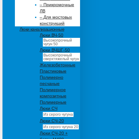
– Прикромочные
ЛВ
– Для мостовых
конструкций
Люки канализационные
Люки ВЧ-50
Высокопрочный
чугун 50
Люки ВЧШГ-50
Высокопрочный
сверхтяжелый чугун
Железобетонные
Пластиковые
Полимерно
песчаные
Полимерное
композитные
Полимерные
Люки СЧ
Из серого чугуна
Люки СЧ-20
Из серого чугуна 20
Люки СЧ-20 +