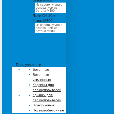
бетон М400
Из серого чугуна с
основанием из
бетона М400
Люки СЧ-20 +
бетон М600
Из серого чугуна с
основанием из
бетона М600
Пескоуловители
Бетонные
Бетонные
усиленные
Корзины для
пескоуловителей
Крышки для
пескоуловителей
Пластиковые
Полимербетонные