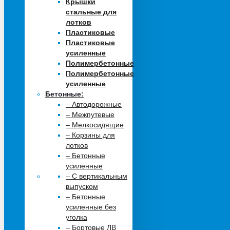
Крышки
стальные для
лотков
Пластиковые
Пластиковые
усиленные
Полимербетонные
Полимербетонные
усиленные
Бетонные:
– Автодорожные
– Межпутевые
– Мелкосидящие
– Корзины для
лотков
– Бетонные
усиленные
– С вертикальным
выпуском
– Бетонные
усиленные без
уголка
– Бортовые ЛВ