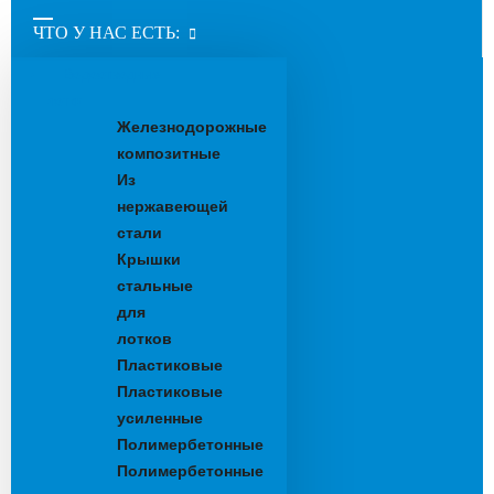
ЧТО У НАС ЕСТЬ:
Водоотводные
лотки
Железнодорожные
композитные
Из
нержавеющей
стали
Крышки
стальные
для
лотков
Пластиковые
Пластиковые
усиленные
Полимербетонные
Полимербетонные