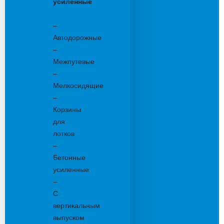
усиленные
Бетонные:
–
Автодорожные
–
Межпутевые
–
Мелкосидящие
–
Корзины
для
лотков
–
Бетонные
усиленные
–
С
вертикальным
выпуском