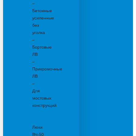
–
Бетонные
усиленные
без
уголка
–
Бортовые
ЛВ
–
Прикромочные
ЛВ
–
Для
мостовых
конструкций
Люки
канализационные
Люки
ВЧ-50