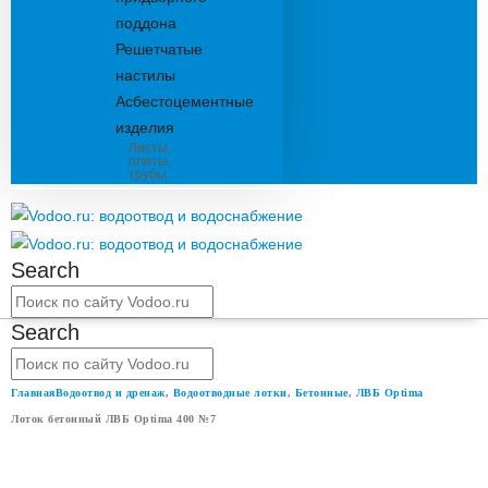
поддона
Решетчатые
настилы
Асбестоцементные
изделия
Листы,
плиты,
трубы
Search
Search
Главная
Водоотвод и дренаж
,
Водоотводные лотки
,
Бетонные
,
ЛВБ Optima
Лоток бетонный ЛВБ Optima 400 №7
ЛОТОК БЕТОННЫЙ ЛВБ