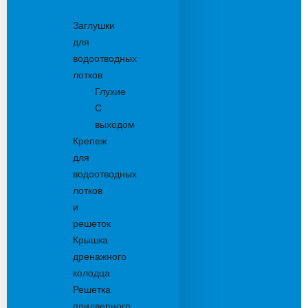
Комплектующие
Заглушки
для
водоотводных
лотков
Глухие
С
выходом
Крепеж
для
водоотводных
лотков
и
решеток
Крышка
дренажного
колодца
Решетка
придверного