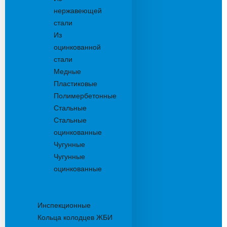
нержавеющей
стали
Из
оцинкованной
стали
Медные
Пластиковые
Полимербетонные
Стальные
Стальные
оцинкованные
Чугунные
Чугунные
оцинкованные
Дождеприемники
Колодцы
Инспекционные
Кольца колодцев ЖБИ