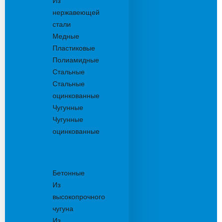
Из
нержавеющей
стали
Медные
Пластиковые
Полиамидные
Стальные
Стальные
оцинкованные
Чугунные
Чугунные
оцинкованные
Решетки
дождеприемника
Бетонные
Из
высокопрочного
чугуна
Из