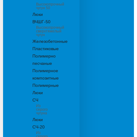
Высокопрочный
чугун 50
Люки
ВЧШГ-50
Высокопрочный
сверхтяжелый
чугун
Железобетонные
Пластиковые
Полимерно
песчаные
Полимерное
композитные
Полимерные
Люки
СЧ
Из
серого
чугуна
Люки
СЧ-20
Из
серого