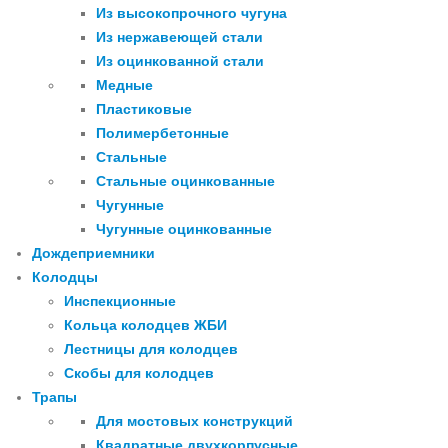
Из высокопрочного чугуна
Из нержавеющей стали
Из оцинкованной стали
Медные
Пластиковые
Полимербетонные
Стальные
Стальные оцинкованные
Чугунные
Чугунные оцинкованные
Дождеприемники
Колодцы
Инспекционные
Кольца колодцев ЖБИ
Лестницы для колодцев
Скобы для колодцев
Трапы
Для мостовых конструкций
Квадратные двухкорпусные