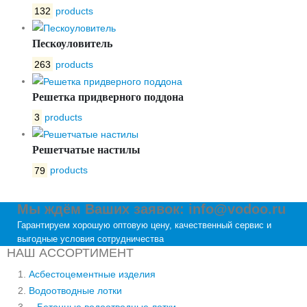
132
products
Пескоуловитель
263
products
Решетка придверного поддона
3
products
Решетчатые настилы
79
products
Мы ждём Ваших заявок: info@vodoo.ru
Гарантируем хорошую оптовую цену, качественный сервис и
выгодные условия сотрудничества
НАШ АССОРТИМЕНТ
Асбестоцементные изделия
Водоотводные лотки